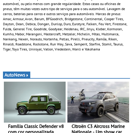
automóvel, ou pelo menos com grande regularidade. Estas casas ou oficinas de
pneus, têm muitas vezes outro tipo de serviços para o seu automóvel. Lavagem de
carros, baterias para carros e outros serviços para automóveis. Marcas de pneus:
Amac, Armour, Avon, Barum, BFGoodrich, Bridgestone, Continental, Cooper Tires,
Dayton, Dean, Debica, Dongan, Dunlop, Duro, Eurotyre, Falken, Feu Vert, Firestone,
Fulda, General Tire, Goodride, Goodyear, Heidenau, IRC, Jinyu, Kleber, Kormoran,
Kumho, Mabor, Marangoni, Mastercraft, Metzeler, Michelin, Mitas, Multimarca,
Nankang, Nexen, Norauto, Nortenha, Petlas, Pirelli, Pneucity, Ramôa, Riken,
Rinaldi, Roadstone, Rockstone, Run Way, Sava, Semperit, Starfire, Stomil, Taurus,
Tigar, Toyo Tires, Uniroyal, Vation, Vredestein, Wanli e Yokohama
AutoNews
Família Classic Defender v8
Citroën C3 Aircross Marine
com cor personalizada
Nationale - Um show car