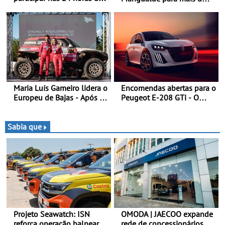
Nürburgring em 2027 - No
fim de semana de
ano em que assinala o 25.º
espetáculo, resistência e
aniversário da Marca de
desafios na montanha
performance premium
Maria Luís Gameiro lidera o
Encomendas abertas para o
Europeu de Bajas - Após a
Peugeot E-208 GTi - O
Baja da Grécia
novo desportivo elétrico
com as melhores
performances da categoria
Sabia que
Projeto Seawatch: ISN
OMODA | JAECOO expande
reforça operação balnear
rede de concessionários -