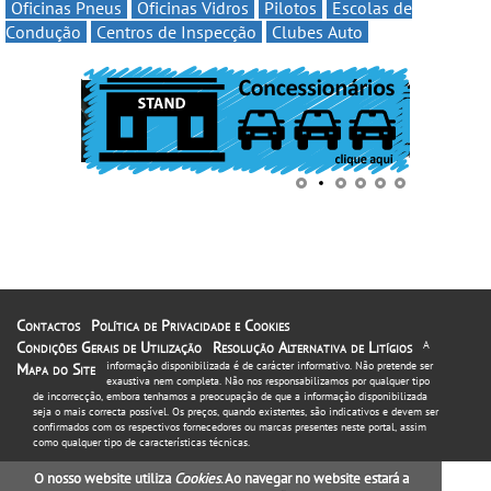
Oficinas Pneus
Oficinas Vidros
Pilotos
Escolas de
Condução
Centros de Inspecção
Clubes Auto
Contactos
Política de Privacidade e Cookies
Condições Gerais de Utilização
Resolução Alternativa de Litígios
A
informação disponibilizada é de carácter informativo. Não pretende ser
Mapa do Site
exaustiva nem completa. Não nos responsabilizamos por qualquer tipo
de incorrecção, embora tenhamos a preocupação de que a informação disponibilizada
seja o mais correcta possível. Os preços, quando existentes, são indicativos e devem ser
confirmados com os respectivos fornecedores ou marcas presentes neste portal, assim
como qualquer tipo de características técnicas.
O nosso website utiliza
Cookies
. Ao navegar no website estará a