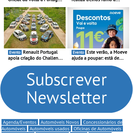
2026 - Marca reforça
temporada do Campeonato
presença nacional ao lado
Portugal Karting e mira boa
da mítica prova de ciclismo
estreia - O Campeonato
e leva a sua gama SUV
Portugal Karting 2026
multi-energia às estradas
decorre entre 1 de Março e
de Portugal
6 de Setembro
Renault Portugal
Este verão, a Moeve
Evento
Evento
apoia criação do Challenge
ajuda a poupar: está de
Clio Rally5 - O
volta a campanha “Vai e
compromisso com o
Volta” com descontos de
automobilismo nacional
até 11€
continua em 2026
Agenda/Eventos
Automóveis Novos
Concessionários de
Automóveis
Automóveis usados
Oficinas de Automóveis