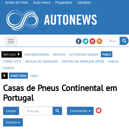
Andar de Moto
Auto News
Propedalar
Cardápio
Toggle
navigation
Serviços
concessionários
oficinas
automóveis usados
pneus
vidros auto
escolas de condução
centros de inspecção (ipos)
marcas
pilotos
directório
mapa
Casas de Pneus Continental em
Portugal
Limpar
Continental
Distrito