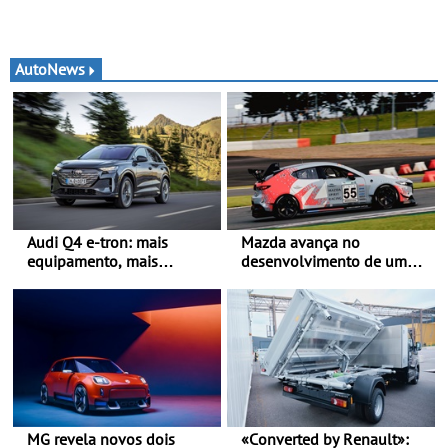
AutoNews
Audi Q4 e-tron: mais
Mazda avança no
equipamento, mais
desenvolvimento de um
tecnologia e uma oferta
sistema embarcado de
ainda mais competitiva -
captura de CO₂ -
Até 740 quilómetros de
Demonstração com sucesso
autonomia e carregamento
do armazenamento de CO₂
mais rápido
em testes da Super Taikyu
Series
MG revela novos dois
«Converted by Renault»: