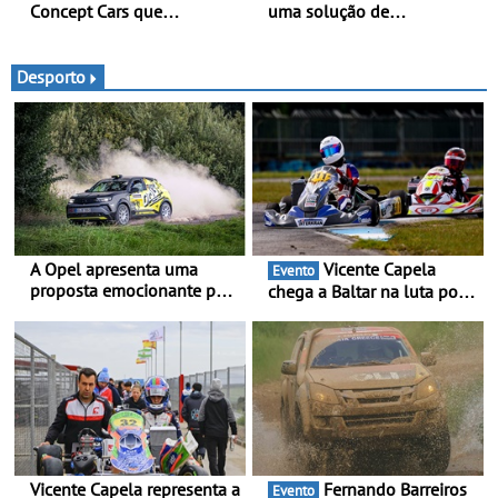
Concept Cars que
uma solução de
combinam a sua herança
transformação chave na
desportiva com tecnologia
mão - Um processo
avançada - No Goodwood
simples, fluido e rápido,
Desporto
Festival of Speed 2026
desde a encomenda, até à
entrega (prazos de entrega
reduzidos em 30%)
A Opel apresenta uma
Vicente Capela
Evento
proposta emocionante para
chega a Baltar na luta por
os ralis internacionais -
pontos na classificação -
Novo automóvel de
Piloto de Beja disputa a 3ª
competição, um calendário
ronda do RMC Portugal
apelativo e uma equipa
com ambição renovada de
júnior competitiva
regressar ao pódio
Vicente Capela representa a
Fernando Barreiros
Evento