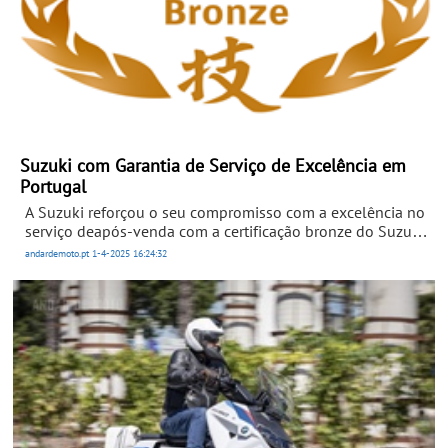
Suzuki com Garantia de Serviço de Excelência em
Portugal
A Suzuki reforçou o seu compromisso com a excelência no
serviço deapós-venda com a certificação bronze do Suzuki
Service QualificationSystem (SSQS).
andardemoto.pt
1-4-2025
16:24:32