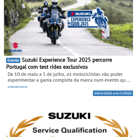
Suzuki Experience Tour 2025 percorre
Evento
Portugal com test rides exclusivos
De 10 de maio a 5 de julho, os motociclistas vão poder
experimentar a gama completa da marca num evento que
passa por várias cidades do país com modelos icónicos
andardemoto.pt
como a V-Strom 800DE e a GSX-S1000 GX.
10/5/2025 a 5/7/2025