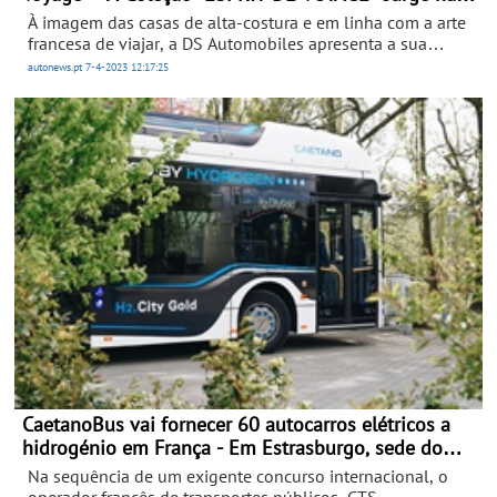
gamas DS 4 e DS 7
À imagem das casas de alta-costura e em linha com a arte
francesa de viajar, a DS Automobiles apresenta a sua
primeira Coleção. Portugal e a 60ª edição da ModaLisboa
autonews.pt
7-4-2023
12:17:25
foram o local e o momento escolhido para esta primeira
apresentação mundial. Concebida para associar o savoir-
faire da Marca aos seus territórios de eleição, a Coleção
traduz um desejo de partilha da DS Automobiles com
todos os amantes do requinte e da tecnologia.
CaetanoBus vai fornecer 60 autocarros elétricos a
hidrogénio em França - Em Estrasburgo, sede do
Parlamento Europeu
Na sequência de um exigente concurso internacional, o