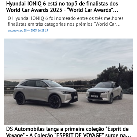
Hyundai IONIQ 6 está no top3 de finalistas dos
World Car Awards 2023 - “World Car Awards”
anunciados a 5 de Abril
O Hyundai IONIQ 6 foi nomeado entre os três melhores
finalistas em três categorias nos prémios “World Car
Awards”. O Electrified Streamliner está entre os finalistas
autonews.pt
28-4-2023
16:25:19
para 2023 nas categorias de “Carro Mundial do Ano”,
“Design Mundial do Ano” e “Elétrico Mundial do Ano”.
DS Automobiles lança a primeira coleção “Esprit de
Voyage” - A Coleção “ESPRIT DE VOYAGE” surge nas