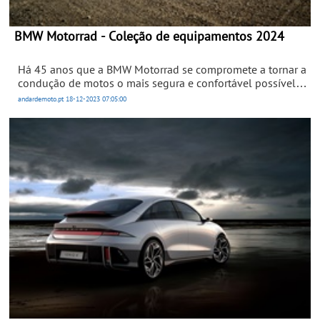
BMW Motorrad - Coleção de equipamentos 2024
Há 45 anos que a BMW Motorrad se compromete a tornar a
condução de motos o mais segura e confortável possível,
oferecendo ao mesmo tempo equipamento elegante,
andardemoto.pt
18-12-2023
07:05:00
atrativo e estiloso.