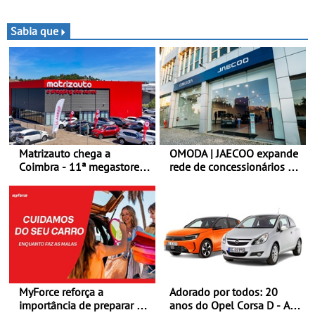
para o OPEL GSE 27FE - O
- Piloto está na luta pelo
túnel de vento fornece
título da Taça do Mundo de
dados de alta precisão para
Bajas
Sabia que
o equilíbrio, a eficiência e a
afinação do veículo
Matrizauto chega a
OMODA | JAECOO expande
Coimbra - 11ª megastore
rede de concessionários -
reforça presença da marca
Reforço da cobertura a
na Região Centro
nível nacional continua em
bom ritmo
MyForce reforça a
Adorado por todos: 20
importância de preparar o
anos do Opel Corsa D - A