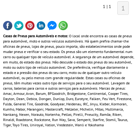
1 | 1
1
Casas de Pneus para Automóveis e motos:
O local onde encontra as casas de pneus
para automóvel, moto e outros veículos automóveis. Há quem prefira chamar-lhe
oficinas de pneus, lojas de pneus, pouco importa, são estabelecimentos onde pode
mudar pneus e verificar o seu estado. Os pneus são um elemento fundamental num
carro ou qualquer tipo de veículo automóvel. A segurança de um automóvel depende,
em muito, do estado dos pneus. Não descuide o estado dos pneus do seu automóvel,
moto ou outro tipo de veículo automóvel. De preferência, verifique diariamente o
estado e a pressão dos pneus do seu carro, moto ou de qualquer outro veículo
automóvel, ou pelo menos com grande regularidade. Estas casas ou oficinas de
pneus, têm muitas vezes outro tipo de serviços para o seu automóvel. Lavagem de
carros, baterias para carros e outros serviços para automóveis. Marcas de pneus:
Amac, Armour, Avon, Barum, BFGoodrich, Bridgestone, Continental, Cooper Tires,
Dayton, Dean, Debica, Dongan, Dunlop, Duro, Eurotyre, Falken, Feu Vert, Firestone,
Fulda, General Tire, Goodride, Goodyear, Heidenau, IRC, Jinyu, Kleber, Kormoran,
Kumho, Mabor, Marangoni, Mastercraft, Metzeler, Michelin, Mitas, Multimarca,
Nankang, Nexen, Norauto, Nortenha, Petlas, Pirelli, Pneucity, Ramôa, Riken,
Rinaldi, Roadstone, Rockstone, Run Way, Sava, Semperit, Starfire, Stomil, Taurus,
Tigar, Toyo Tires, Uniroyal, Vation, Vredestein, Wanli e Yokohama