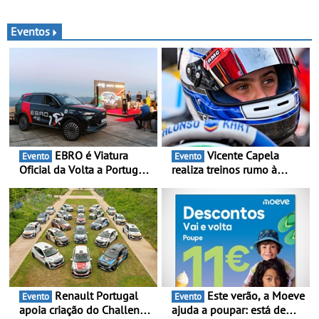
carro antes das viagens de
quarta geração do Corsa
verão - Dicas para antes da
celebra a estreia mundial
viagem de automóvel
no Salão Internacional do
Eventos
Automóvel Britânico, em
Londres
EBRO é Viatura
Vicente Capela
Evento
Evento
Oficial da Volta a Portugal
realiza treinos rumo à
2026 - Marca reforça
temporada do Campeonato
presença nacional ao lado
Portugal Karting e mira boa
da mítica prova de ciclismo
estreia - O Campeonato
e leva a sua gama SUV
Portugal Karting 2026
multi-energia às estradas
decorre entre 1 de Março e
de Portugal
6 de Setembro
Renault Portugal
Este verão, a Moeve
Evento
Evento
apoia criação do Challenge
ajuda a poupar: está de