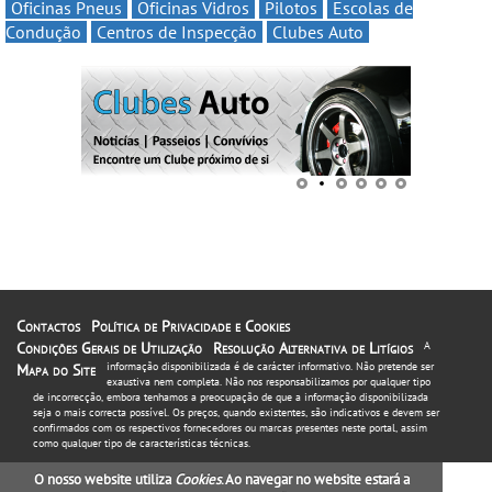
Oficinas Pneus
Oficinas Vidros
Pilotos
Escolas de
Condução
Centros de Inspecção
Clubes Auto
Contactos
Política de Privacidade e Cookies
Condições Gerais de Utilização
Resolução Alternativa de Litígios
A
informação disponibilizada é de carácter informativo. Não pretende ser
Mapa do Site
exaustiva nem completa. Não nos responsabilizamos por qualquer tipo
de incorrecção, embora tenhamos a preocupação de que a informação disponibilizada
seja o mais correcta possível. Os preços, quando existentes, são indicativos e devem ser
confirmados com os respectivos fornecedores ou marcas presentes neste portal, assim
como qualquer tipo de características técnicas.
O nosso website utiliza
Cookies
. Ao navegar no website estará a