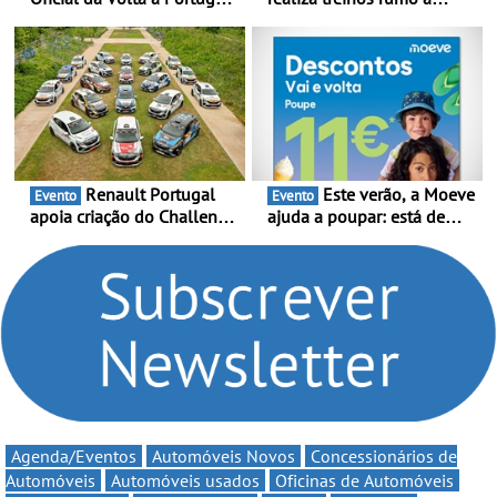
2026 - Marca reforça
temporada do Campeonato
presença nacional ao lado
Portugal Karting e mira boa
da mítica prova de ciclismo
estreia - O Campeonato
e leva a sua gama SUV
Portugal Karting 2026
multi-energia às estradas
decorre entre 1 de Março e
de Portugal
6 de Setembro
Renault Portugal
Este verão, a Moeve
Evento
Evento
apoia criação do Challenge
ajuda a poupar: está de
Clio Rally5 - O
volta a campanha “Vai e
compromisso com o
Volta” com descontos de
automobilismo nacional
até 11€
continua em 2026
Agenda/Eventos
Automóveis Novos
Concessionários de
Automóveis
Automóveis usados
Oficinas de Automóveis