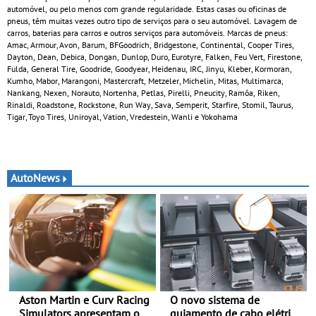
automóvel, ou pelo menos com grande regularidade. Estas casas ou oficinas de
pneus, têm muitas vezes outro tipo de serviços para o seu automóvel. Lavagem de
carros, baterias para carros e outros serviços para automóveis. Marcas de pneus:
Amac, Armour, Avon, Barum, BFGoodrich, Bridgestone, Continental, Cooper Tires,
Dayton, Dean, Debica, Dongan, Dunlop, Duro, Eurotyre, Falken, Feu Vert, Firestone,
Fulda, General Tire, Goodride, Goodyear, Heidenau, IRC, Jinyu, Kleber, Kormoran,
Kumho, Mabor, Marangoni, Mastercraft, Metzeler, Michelin, Mitas, Multimarca,
Nankang, Nexen, Norauto, Nortenha, Petlas, Pirelli, Pneucity, Ramôa, Riken,
Rinaldi, Roadstone, Rockstone, Run Way, Sava, Semperit, Starfire, Stomil, Taurus,
Tigar, Toyo Tires, Uniroyal, Vation, Vredestein, Wanli e Yokohama
AutoNews
Aston Martin e Curv Racing
O novo sistema de
Simulators apresentam o
guiamento de cabo elétrico