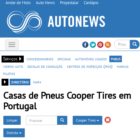
Andar de Moto
Auto News
Propedalar
Cardápio
Toggle
navigation
Serviços
concessionários
oficinas
automóveis usados
pneus
vidros auto
escolas de condução
centros de inspecção (ipos)
marcas
pilotos
directório
mapa
Casas de Pneus Cooper Tires em
Portugal
Limpar
Cooper Tires
Distrito