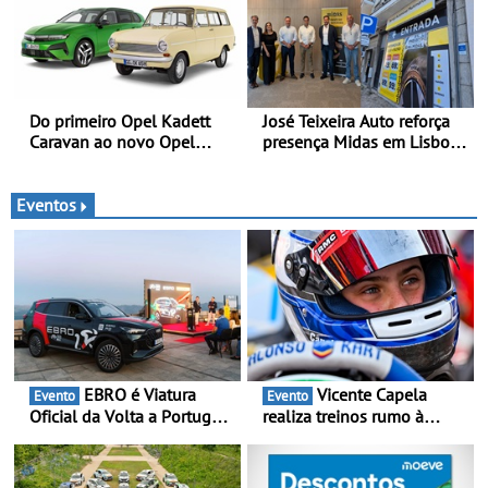
Do primeiro Opel Kadett
José Teixeira Auto reforça
Caravan ao novo Opel
presença Midas em Lisboa
Astra Sports Tourer
com abertura em Campo
Grande - E assinatura para
nova unidade em Vialonga
Eventos
EBRO é Viatura
Vicente Capela
Evento
Evento
Oficial da Volta a Portugal
realiza treinos rumo à
2026 - Marca reforça
temporada do Campeonato
presença nacional ao lado
Portugal Karting e mira boa
da mítica prova de ciclismo
estreia - O Campeonato