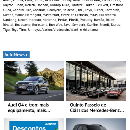
Dayton, Dean, Debica, Dongan, Dunlop, Duro, Eurotyre, Falken, Feu Vert, Firestone,
Fulda, General Tire, Goodride, Goodyear, Heidenau, IRC, Jinyu, Kleber, Kormoran,
Kumho, Mabor, Marangoni, Mastercraft, Metzeler, Michelin, Mitas, Multimarca,
Nankang, Nexen, Norauto, Nortenha, Petlas, Pirelli, Pneucity, Ramôa, Riken,
Rinaldi, Roadstone, Rockstone, Run Way, Sava, Semperit, Starfire, Stomil, Taurus,
Tigar, Toyo Tires, Uniroyal, Vation, Vredestein, Wanli e Yokohama
AutoNews
Audi Q4 e-tron: mais
Quinto Passeio de
equipamento, mais
Clássicos Mercedes-Benz
tecnologia e uma oferta
Soc. Com. C. Santos com
ainda mais competitiva -
inscrições abertas
Até 740 quilómetros de