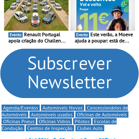
e leva a sua gama SUV
Portugal Karting 2026
multi-energia às estradas
decorre entre 1 de Março e
de Portugal
6 de Setembro
Renault Portugal
Este verão, a Moeve
Evento
Evento
apoia criação do Challenge
ajuda a poupar: está de
Clio Rally5 - O
volta a campanha “Vai e
compromisso com o
Volta” com descontos de
automobilismo nacional
até 11€
continua em 2026
Agenda/Eventos
Automóveis Novos
Concessionários de
Automóveis
Automóveis usados
Oficinas de Automóveis
Oficinas Pneus
Oficinas Vidros
Pilotos
Escolas de
Condução
Centros de Inspecção
Clubes Auto