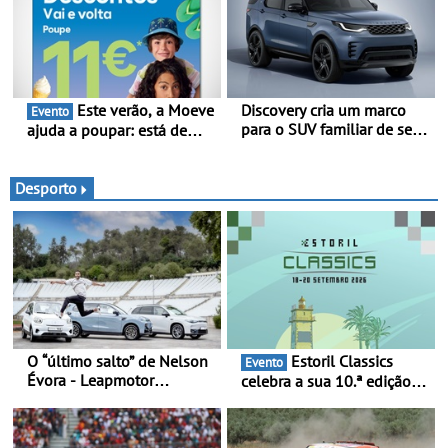
autonomia e carregamento
mais rápido
Este verão, a Moeve
Discovery cria um marco
Evento
para o SUV familiar de sete
ajuda a poupar: está de
lugares - A gama Discovery
volta a campanha “Vai e
passa agora a
Volta” com descontos de
disponibilizar três versões
até 11€
Desporto
distintas
O “último salto” de Nelson
Estoril Classics
Evento
Évora - Leapmotor
celebra a sua 10.ª edição
Portugal ao lado do
de 18 a 20 de Setembro de
Campeão Olímpico num
2026
momento histórico