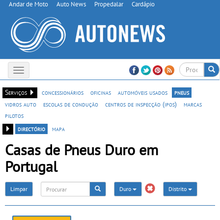
Andar de Moto
Auto News
Propedalar
Cardápio
Toggle
navigation
Serviços
concessionários
oficinas
automóveis usados
pneus
vidros auto
escolas de condução
centros de inspecção (ipos)
marcas
pilotos
directório
mapa
Casas de Pneus Duro em
Portugal
Limpar
Duro
Distrito