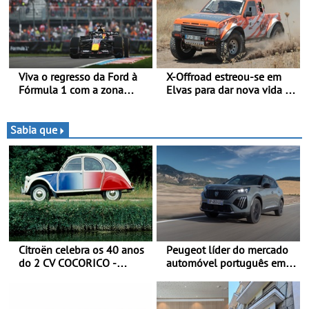
Viva o regresso da Ford à
X-Offroad estreou-se em
Fórmula 1 com a zona
Elvas para dar nova vida às
“Ready Set Ford” no GP de
velhas glórias do todo-o-
Espanha no MADRING -
terreno - Primeira prova do
Ford Fan Zone com um
novo troféu juntou 14
Sabia que
preço especial exclusivo de
pilotos no Alto Alentejo,
400 €, para os três dias de
com viaturas T0, T8 e TA
competição
em competição
Citroën celebra os 40 anos
Peugeot líder do mercado
do 2 CV COCORICO -
automóvel português em
Quando o 2 CV vestiu a sua
junho e no primeiro
camisola tricolor
semestre