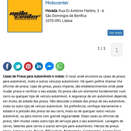
Motocenter
Morada:
Rua Dr.António Martins, 3 - A
São Domingos de Benfica
1070-091 Lisboa
Ver mais
1 | 1
1
Casas de Pneus para Automóveis e motos:
O local onde encontra as casas de pneus
para automóvel, moto e outros veículos automóveis. Há quem prefira chamar-lhe
oficinas de pneus, lojas de pneus, pouco importa, são estabelecimentos onde pode
mudar pneus e verificar o seu estado. Os pneus são um elemento fundamental num
carro ou qualquer tipo de veículo automóvel. A segurança de um automóvel depende,
em muito, do estado dos pneus. Não descuide o estado dos pneus do seu automóvel,
moto ou outro tipo de veículo automóvel. De preferência, verifique diariamente o
estado e a pressão dos pneus do seu carro, moto ou de qualquer outro veículo
automóvel, ou pelo menos com grande regularidade. Estas casas ou oficinas de
pneus, têm muitas vezes outro tipo de serviços para o seu automóvel. Lavagem de
carros, baterias para carros e outros serviços para automóveis. Marcas de pneus:
Amac, Armour, Avon, Barum, BFGoodrich, Bridgestone, Continental, Cooper Tires,