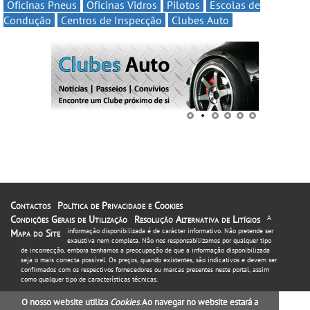
Oficinas Pneus
Oficinas Vidros
Pilotos
Escolas de
Condução
Centros de Inspecção
Clubes Auto
Contactos
Política de Privacidade e Cookies
Condições Gerais de Utilização
Resolução Alternativa de Litígios
A
informação disponibilizada é de carácter informativo. Não pretende ser
Mapa do Site
exaustiva nem completa. Não nos responsabilizamos por qualquer tipo
de incorrecção, embora tenhamos a preocupação de que a informação disponibilizada
seja o mais correcta possível. Os preços, quando existentes, são indicativos e devem ser
confirmados com os respectivos fornecedores ou marcas presentes neste portal, assim
como qualquer tipo de características técnicas.
O nosso website utiliza
Cookies
. Ao navegar no website estará a