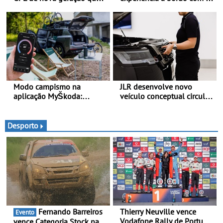
proporciona uma maior
Gemini - Este é o assistente
eficiência ao Clio, Captur e
de IA da google, agora
Symbioz
disponível com o OpenR
link
Modo campismo na
JLR desenvolve novo
aplicação MyŠkoda:
veículo conceptual circular
pernoitas confortáveis em
para reduzir a pegada de
veículos elétricos
carbono - O projeto é
designado como
Desporto
Cornerstone
Fernando Barreiros
Thierry Neuville vence
Evento
Vodafone Rally de Portugal
vence Categoria Stock na