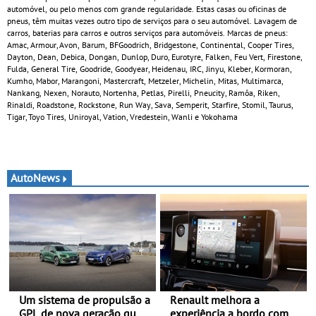
automóvel, ou pelo menos com grande regularidade. Estas casas ou oficinas de
pneus, têm muitas vezes outro tipo de serviços para o seu automóvel. Lavagem de
carros, baterias para carros e outros serviços para automóveis. Marcas de pneus:
Amac, Armour, Avon, Barum, BFGoodrich, Bridgestone, Continental, Cooper Tires,
Dayton, Dean, Debica, Dongan, Dunlop, Duro, Eurotyre, Falken, Feu Vert, Firestone,
Fulda, General Tire, Goodride, Goodyear, Heidenau, IRC, Jinyu, Kleber, Kormoran,
Kumho, Mabor, Marangoni, Mastercraft, Metzeler, Michelin, Mitas, Multimarca,
Nankang, Nexen, Norauto, Nortenha, Petlas, Pirelli, Pneucity, Ramôa, Riken,
Rinaldi, Roadstone, Rockstone, Run Way, Sava, Semperit, Starfire, Stomil, Taurus,
Tigar, Toyo Tires, Uniroyal, Vation, Vredestein, Wanli e Yokohama
AutoNews
Um sistema de propulsão a
Renault melhora a
GPL de nova geração que
experiência a bordo com o