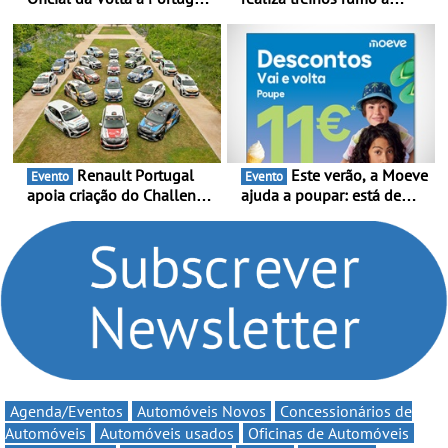
2026 - Marca reforça
temporada do Campeonato
presença nacional ao lado
Portugal Karting e mira boa
da mítica prova de ciclismo
estreia - O Campeonato
e leva a sua gama SUV
Portugal Karting 2026
multi-energia às estradas
decorre entre 1 de Março e
de Portugal
6 de Setembro
Renault Portugal
Este verão, a Moeve
Evento
Evento
apoia criação do Challenge
ajuda a poupar: está de
Clio Rally5 - O
volta a campanha “Vai e
compromisso com o
Volta” com descontos de
automobilismo nacional
até 11€
continua em 2026
Agenda/Eventos
Automóveis Novos
Concessionários de
Automóveis
Automóveis usados
Oficinas de Automóveis