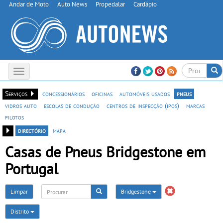
Andar de Moto
Auto News
Propedalar
Cardápio
Toggle
navigation
Serviços
concessionários
oficinas
automóveis usados
pneus
vidros auto
escolas de condução
centros de inspecção (ipos)
marcas
pilotos
directório
mapa
Casas de Pneus Bridgestone em
Portugal
Limpar
Bridgestone
Distrito