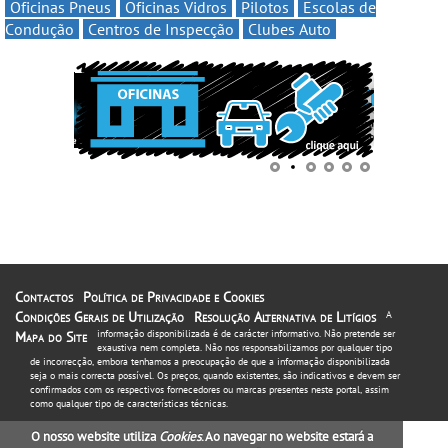
Oficinas Pneus
Oficinas Vidros
Pilotos
Escolas de
Condução
Centros de Inspecção
Clubes Auto
Contactos
Política de Privacidade e Cookies
Condições Gerais de Utilização
Resolução Alternativa de Litígios
A
informação disponibilizada é de carácter informativo. Não pretende ser
Mapa do Site
exaustiva nem completa. Não nos responsabilizamos por qualquer tipo
de incorrecção, embora tenhamos a preocupação de que a informação disponibilizada
seja o mais correcta possível. Os preços, quando existentes, são indicativos e devem ser
confirmados com os respectivos fornecedores ou marcas presentes neste portal, assim
como qualquer tipo de características técnicas.
O nosso website utiliza
Cookies
. Ao navegar no website estará a