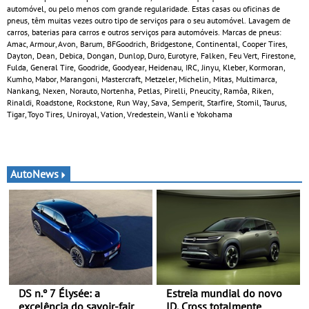
automóvel, ou pelo menos com grande regularidade. Estas casas ou oficinas de
pneus, têm muitas vezes outro tipo de serviços para o seu automóvel. Lavagem de
carros, baterias para carros e outros serviços para automóveis. Marcas de pneus:
Amac, Armour, Avon, Barum, BFGoodrich, Bridgestone, Continental, Cooper Tires,
Dayton, Dean, Debica, Dongan, Dunlop, Duro, Eurotyre, Falken, Feu Vert, Firestone,
Fulda, General Tire, Goodride, Goodyear, Heidenau, IRC, Jinyu, Kleber, Kormoran,
Kumho, Mabor, Marangoni, Mastercraft, Metzeler, Michelin, Mitas, Multimarca,
Nankang, Nexen, Norauto, Nortenha, Petlas, Pirelli, Pneucity, Ramôa, Riken,
Rinaldi, Roadstone, Rockstone, Run Way, Sava, Semperit, Starfire, Stomil, Taurus,
Tigar, Toyo Tires, Uniroyal, Vation, Vredestein, Wanli e Yokohama
AutoNews
DS n.º 7 Élysée: a
Estreia mundial do novo
excelência do savoir-faire
ID. Cross totalmente