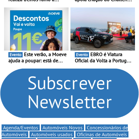
temporada do Campeonato
Clio Rally5 - O
Portugal Karting e mira boa
compromisso com o
estreia - O Campeonato
automobilismo nacional
Portugal Karting 2026
continua em 2026
decorre entre 1 de Março e
6 de Setembro
Este verão, a Moeve
EBRO é Viatura
Evento
Evento
ajuda a poupar: está de
Oficial da Volta a Portugal
volta a campanha “Vai e
2026 - Marca reforça
Volta” com descontos de
presença nacional ao lado
até 11€
da mítica prova de ciclismo
e leva a sua gama SUV
multi-energia às estradas
de Portugal
Agenda/Eventos
Automóveis Novos
Concessionários de
Automóveis
Automóveis usados
Oficinas de Automóveis