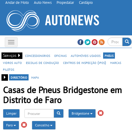
Andar de Moto
Auto News
Propedalar
Cardápio
Toggle
navigation
Serviços
concessionários
oficinas
automóveis usados
pneus
vidros auto
escolas de condução
centros de inspecção (ipos)
marcas
pilotos
directório
mapa
Casas de Pneus Bridgestone em
Distrito de Faro
Limpar
Bridgestone
Faro
Concelho