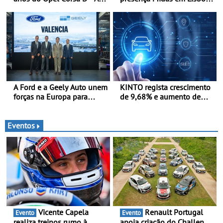
quarta geração do Corsa
com abertura em Campo
celebra a estreia mundial
Grande - E assinatura para
no Salão Internacional do
nova unidade em Vialonga
Automóvel Britânico, em
Londres
A Ford e a Geely Auto unem
KINTO regista crescimento
forças na Europa para
de 9,68% e aumento de
produzir veículos
43% na frota elétrica e
multienergia de última
plug-in
geração em Espanha
Eventos
Vicente Capela
Renault Portugal
Evento
Evento
realiza treinos rumo à
apoia criação do Challenge