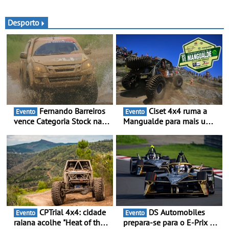
2026 - Uma gama
Soc. Com. C. Santos com
renovada, uma dinâmica
inscrições abertas
confirmada
Desporto
Fernando Barreiros
Ciset 4x4 ruma a
Evento
Evento
vence Categoria Stock na
Mangualde para mais um
Baja da Grécia - Piloto
fim de semana de
conquista importante
espetáculo, resistência e
triunfo para o Mundial de
desafios na montanha
Bajas
CPTrial 4x4: cidade
DS Automobiles
Evento
Evento
raiana acolhe "Heat of the
prepara-se para o E-Prix de