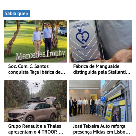
Mountain" - Três dezenas
Tóquio - A capital japonesa
de equipas em Bragança
vai acolher duas corridas
noturnas, uma estreia para
Sabia que
no campeonato
Soc. Com. C. Santos
Fábrica de Mangualde
conquista Taça Ibérica de
distinguida pela Stellantis
Concessionários do
pela sua política de bem-
MercedesTrophy
estar - Distinção reconhece
dois projetos locais com
impacto direto no bem-
estar dos colaboradores
Grupo Renault e a Thales
José Teixeira Auto reforça
apresentam o 4 TROOP, um
presença Midas em Lisboa