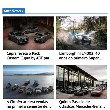
AutoNews
Cupra revela o Pack
Lamborghini LM002: 40
Custom Cupra by ABT para
anos do primeiro Super
o Formentor e o Leon no
SUV da história - Em 1986,
Red Bull Ring
a Lamborghini desvendou
o extraordinário todo-o-
terreno com motor V12 que
abriu caminho para a
família Urus
A Citroën acelera vendas
Quinto Passeio de
no primeiro semestre de
Clássicos Mercedes-Benz