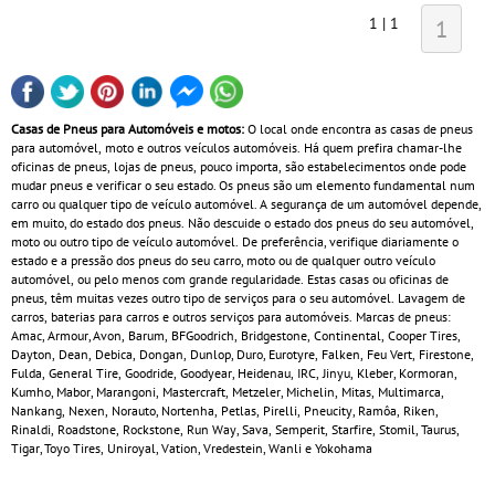
1 | 1
1
Casas de Pneus para Automóveis e motos:
O local onde encontra as casas de pneus
para automóvel, moto e outros veículos automóveis. Há quem prefira chamar-lhe
oficinas de pneus, lojas de pneus, pouco importa, são estabelecimentos onde pode
mudar pneus e verificar o seu estado. Os pneus são um elemento fundamental num
carro ou qualquer tipo de veículo automóvel. A segurança de um automóvel depende,
em muito, do estado dos pneus. Não descuide o estado dos pneus do seu automóvel,
moto ou outro tipo de veículo automóvel. De preferência, verifique diariamente o
estado e a pressão dos pneus do seu carro, moto ou de qualquer outro veículo
automóvel, ou pelo menos com grande regularidade. Estas casas ou oficinas de
pneus, têm muitas vezes outro tipo de serviços para o seu automóvel. Lavagem de
carros, baterias para carros e outros serviços para automóveis. Marcas de pneus:
Amac, Armour, Avon, Barum, BFGoodrich, Bridgestone, Continental, Cooper Tires,
Dayton, Dean, Debica, Dongan, Dunlop, Duro, Eurotyre, Falken, Feu Vert, Firestone,
Fulda, General Tire, Goodride, Goodyear, Heidenau, IRC, Jinyu, Kleber, Kormoran,
Kumho, Mabor, Marangoni, Mastercraft, Metzeler, Michelin, Mitas, Multimarca,
Nankang, Nexen, Norauto, Nortenha, Petlas, Pirelli, Pneucity, Ramôa, Riken,
Rinaldi, Roadstone, Rockstone, Run Way, Sava, Semperit, Starfire, Stomil, Taurus,
Tigar, Toyo Tires, Uniroyal, Vation, Vredestein, Wanli e Yokohama