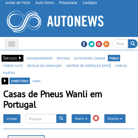
Andar de Moto
Auto News
Propedalar
Cardápio
Toggle
navigation
Serviços
concessionários
oficinas
automóveis usados
pneus
vidros auto
escolas de condução
centros de inspecção (ipos)
marcas
pilotos
directório
mapa
Casas de Pneus Wanli em
Portugal
Limpar
Wanli
Distrito