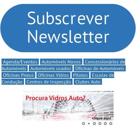
Clio Rally5 - O
volta a campanha “Vai e
compromisso com o
Volta” com descontos de
automobilismo nacional
até 11€
continua em 2026
Agenda/Eventos
Automóveis Novos
Concessionários de
Automóveis
Automóveis usados
Oficinas de Automóveis
Oficinas Pneus
Oficinas Vidros
Pilotos
Escolas de
Condução
Centros de Inspecção
Clubes Auto