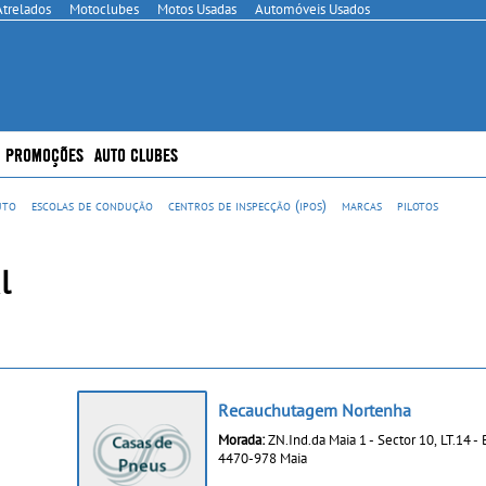
Atrelados
Motoclubes
Motos Usadas
Automóveis Usados
PROMOÇÕES
AUTO CLUBES
uto
escolas de condução
centros de inspecção (ipos)
marcas
pilotos
l
Recauchutagem Nortenha
Morada:
ZN.Ind.da Maia 1 - Sector 10, LT.14 -
4470-978 Maia