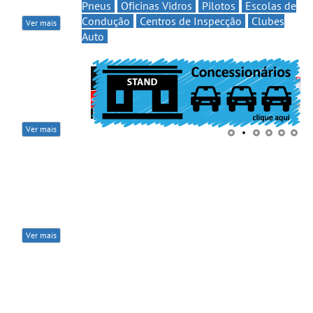
Pneus
Oficinas Vidros
Pilotos
Escolas de
Condução
Centros de Inspecção
Clubes
Ver mais
Auto
Ver mais
Ver mais