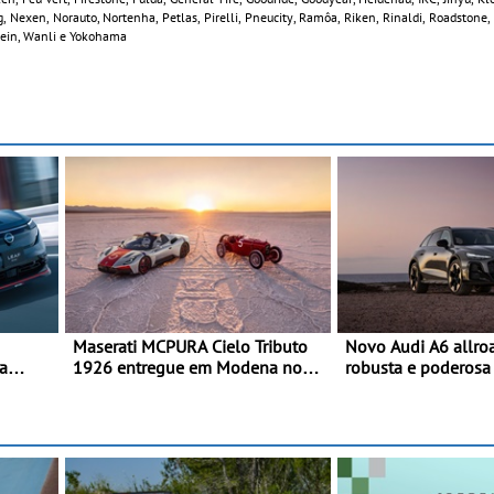
, Nexen, Norauto, Nortenha, Petlas, Pirelli, Pneucity, Ramôa, Riken, Rinaldi, Roadstone
estein, Wanli e Yokohama
Maserati MCPURA Cielo Tributo
Novo Audi A6 allro
a
1926 entregue em Modena no
robusta e poderos
tiva do
dia das Mille Miglia 2026
carroçaria larga e di
o de
combinada com ele
eira
design específicos 
o da
allroad