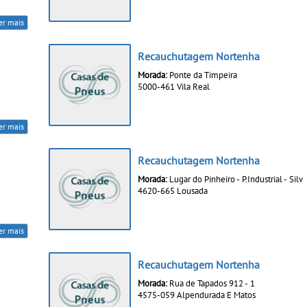
er mais
Recauchutagem Nortenha
Morada:
Ponte da Timpeira
5000-461 Vila Real
er mais
Recauchutagem Nortenha
Morada:
Lugar do Pinheiro - P.Industrial - Silv
4620-665 Lousada
er mais
Recauchutagem Nortenha
Morada:
Rua de Tapados 912 - 1
4575-059 Alpendurada E Matos