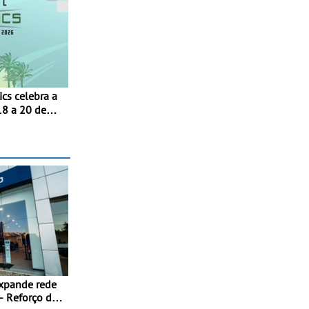
18 a 20 de
xpande rede
- Reforço da