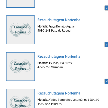
V
Recauchutagem Nortenha
Morada:
Praça Renato Aguiar
5050-243 Peso da Régua
V
Recauchutagem Nortenha
Morada:
AV Joao, Xxi, 1239
4770-758 Vermoim
V
Recauchutagem Nortenha
Morada:
AV.dos Bombeiros Voluntários 158/160
4580-053 Paredes