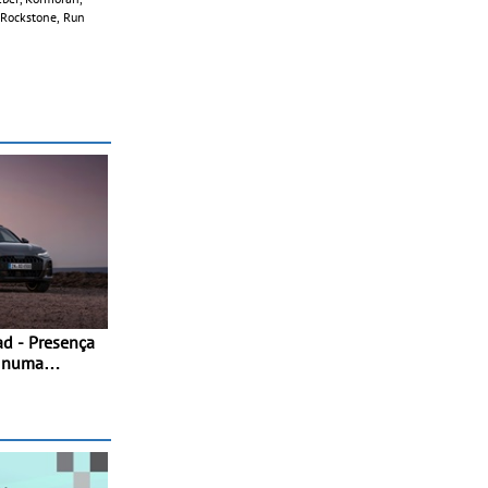
, Rockstone, Run
ad - Presença
a numa
stintiva
mentos de
da versão