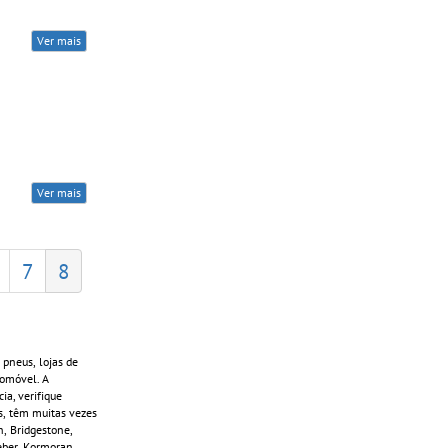
Ver mais
Ver mais
7
8
 pneus, lojas de
tomóvel. A
a, verifique
s, têm muitas vezes
h, Bridgestone,
leber, Kormoran,