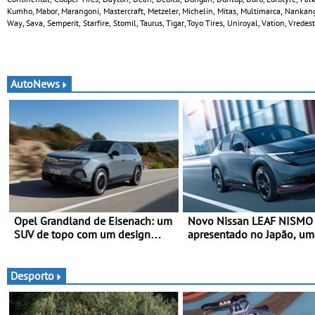
Kumho, Mabor, Marangoni, Mastercraft, Metzeler, Michelin, Mitas, Multimarca, Nankang
Way, Sava, Semperit, Starfire, Stomil, Taurus, Tigar, Toyo Tires, Uniroyal, Vation, Vred
AutoNews
Opel Grandland de Eisenach: um
Novo Nissan LEAF NISMO
SUV de topo com um design
apresentado no Japão, um
elegante que poupa recursos
interpretação mais despor
SUV 100% elétrico - Versã
maior desempenho da terc
Desporto
geração do modelo elétric
marca