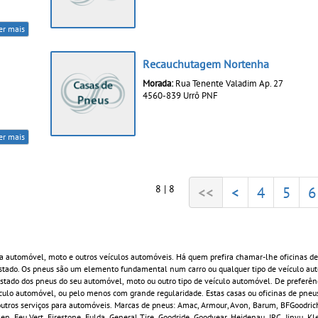
er mais
Recauchutagem Nortenha
Morada:
Rua Tenente Valadim Ap. 27
4560-839 Urrô PNF
er mais
8 | 8
<<
<
4
5
6
a automóvel, moto e outros veículos automóveis. Há quem prefira chamar-lhe oficinas de
estado. Os pneus são um elemento fundamental num carro ou qualquer tipo de veículo au
ado dos pneus do seu automóvel, moto ou outro tipo de veículo automóvel. De preferênci
ículo automóvel, ou pelo menos com grande regularidade. Estas casas ou oficinas de pneu
e outros serviços para automóveis. Marcas de pneus: Amac, Armour, Avon, Barum, BFGoodric
n, Feu Vert, Firestone, Fulda, General Tire, Goodride, Goodyear, Heidenau, IRC, Jinyu, K