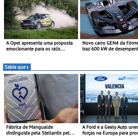
A Opel apresenta uma proposta
Novo carro GEN4 da Fórm
emocionante para os ralis
traz 600 kW de desempen
internacionais - Novo automóvel
tecnologia de tração integ
de competição, um calendário
programa de competição el
apelativo e uma equipa júnior
da Nissan - São 600 kW (8
Sabia que
competitiva
e acelera dos 0 aos 100 
1,8 segundos
Fábrica de Mangualde
A Ford e a Geely Auto un
distinguida pela Stellantis pela
forças na Europa para pro