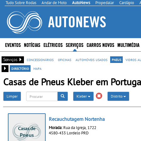
Tudo Sobre Rodas
Andar de Moto
AutoNews
Propedalar
Cardápio
EVENTOS
NOTÍCIAS
ELÉTRICOS
SERVIÇOS
CARROS NOVOS
MULTIMÉDIA
Serviços
concessionários
oficinas
automóveis usados
pneus
vidros a
directório
mapa
Casas de Pneus Kleber em Portuga
Limpar
Kleber
Distrito
Recauchutagem Nortenha
Morada:
Rua da Igreja, 1722
4580-433 Lordelo PRD