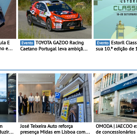
ula E
TOYOTA GAZOO Racing
Estoril Classics celebra a
Evento
Evento
ho e
Caetano Portugal leva ambição
sua 10.ª edição de 
ral ao
redobrada ao Rali da Madeira,
Setembro de 2026
étrica
com Pedro Almeida e Kris Meeke
16 cv)
km/h em
em
José Teixeira Auto reforça
OMODA | JAECOO e
duzir
presença Midas em Lisboa com
de concessionários 