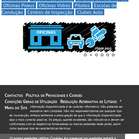
Oficinas Pneus
Oficinas Vidros
Pilotos
Escolas de
Condução
Centros de Inspecção
Clubes Auto
Contactos
Política de Privacidade e Cookies
Condições Gerais de Utilização
Resolução Alternativa de Litígios
A
informação disponibilizada é de carácter informativo. Não pretende ser
Mapa do Site
exaustiva nem completa. Não nos responsabilizamos por qualquer tipo
de incorrecção, embora tenhamos a preocupação de que a informação disponibilizada
seja o mais correcta possível. Os preços, quando existentes, são indicativos e devem ser
confirmados com os respectivos fornecedores ou marcas presentes neste portal, assim
como qualquer tipo de características técnicas.
O nosso website utiliza
Cookies
. Ao navegar no website estará a