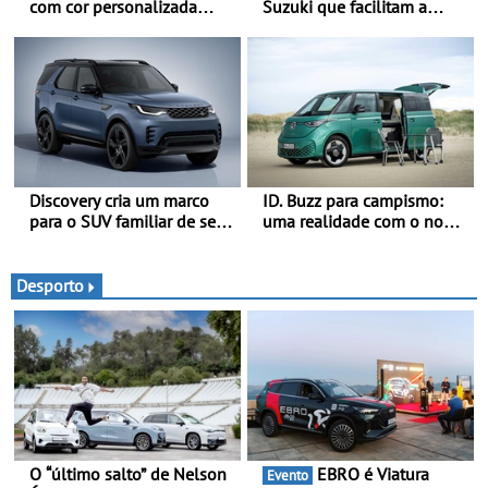
com cor personalizada
Suzuki que facilitam a
apresenta nova versão
mobilidade no período de
Double Cab
férias - A Suzuki
disponibiliza quatro
sistemas de tração integral
adaptados a diferentes
veículos e estilos de
condução
Discovery cria um marco
ID. Buzz para campismo:
para o SUV familiar de sete
uma realidade com o novo
lugares - A gama Discovery
Pacote Boa-Noite - Pacote
passa agora a
Boa-Noite: o ID. Buzz em
disponibilizar três versões
versão Auto-Caravana com
Desporto
distintas
ISV de 0 €
O “último salto” de Nelson
EBRO é Viatura
Evento