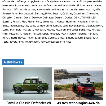
oficina de confiança. A opção é sua, nós ajudamos a encontrar a oficina para revisão,
manutenção ou arranjo do seu automóvel com o directório de oficinas de carros em
Portugal. Oficinas de carros, automóveis de diversas marcas de carros: Abarth, Alfa
Romeo, Aston Martin, Audi, Bentley, BMW, Bugatti, Cadillac, Caterham, Chevrolet,
Chrysler, Citroen, Dacia, Daewoo, Daihatsu, Datsun, Dodge, DS AUTOMOBILES,
Eterniti, Ferrari, Fiat, Fisker, Ford, Great Wall, Honda, Hummer, Hyundai, Infiniti,
Isuzu, Jaguar, Jeep, Kia, Lada, Lamborghini, Lancia, Land Rover, Lexus, Ligier, Lincoln,
Lotus, Mahindra, Maserati, Maybach, Mazda, McLaren, Mercedes Benz, MG, Microcar,
Mini, Mitsubishi, Morgan, Nissan, Opel, Peugeot, PGO, Piaggio, Porsche, Renault,
Rimac, Rolls-Royce, Rover, Saab, Seat, Secma, Skoda, Smart, Subaru, Suzuki, Tata,
Tesla, Toyota, TVR, Volkswagen, Volvo, Westfield e Yo-Auto
AutoNews
Família Classic Defender v8
As três tecnologias 4x4 da