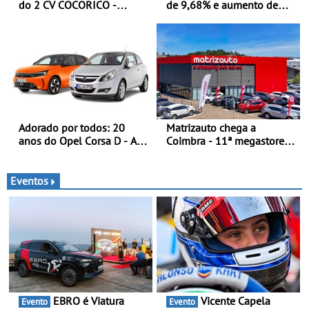
do 2 CV COCORICO -
de 9,68% e aumento de
Quando o 2 CV vestiu a sua
43% na frota elétrica e
camisola tricolor
plug-in
Adorado por todos: 20
Matrizauto chega a
anos do Opel Corsa D - A
Coimbra - 11ª megastore
quarta geração do Corsa
reforça presença da marca
celebra a estreia mundial
na Região Centro
no Salão Internacional do
Eventos
Automóvel Britânico, em
Londres
EBRO é Viatura
Vicente Capela
Evento
Evento