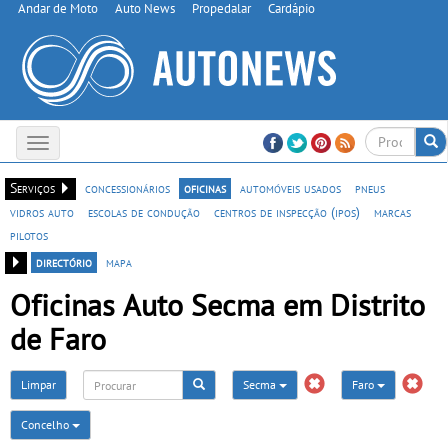
Andar de Moto
Auto News
Propedalar
Cardápio
Toggle
navigation
Serviços
concessionários
oficinas
automóveis usados
pneus
vidros auto
escolas de condução
centros de inspecção (ipos)
marcas
pilotos
directório
mapa
Oficinas Auto Secma em Distrito
de Faro
Limpar
Secma
Faro
Concelho