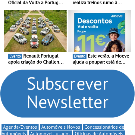
Oficial da Volta a Portugal
realiza treinos rumo à
2026 - Marca reforça
temporada do Campeonato
presença nacional ao lado
Portugal Karting e mira boa
da mítica prova de ciclismo
estreia - O Campeonato
e leva a sua gama SUV
Portugal Karting 2026
multi-energia às estradas
decorre entre 1 de Março e
de Portugal
6 de Setembro
Renault Portugal
Este verão, a Moeve
Evento
Evento
apoia criação do Challenge
ajuda a poupar: está de
Clio Rally5 - O
volta a campanha “Vai e
compromisso com o
Volta” com descontos de
automobilismo nacional
até 11€
continua em 2026
Agenda/Eventos
Automóveis Novos
Concessionários de
Automóveis
Automóveis usados
Oficinas de Automóveis