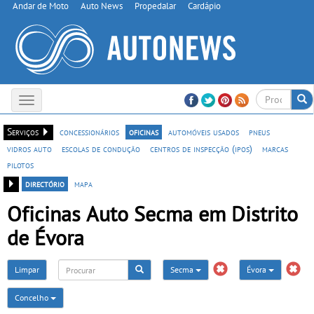
Andar de Moto
Auto News
Propedalar
Cardápio
Toggle
navigation
Serviços
concessionários
oficinas
automóveis usados
pneus
vidros auto
escolas de condução
centros de inspecção (ipos)
marcas
pilotos
directório
mapa
Oficinas Auto Secma em Distrito
de Évora
Limpar
Secma
Évora
Concelho