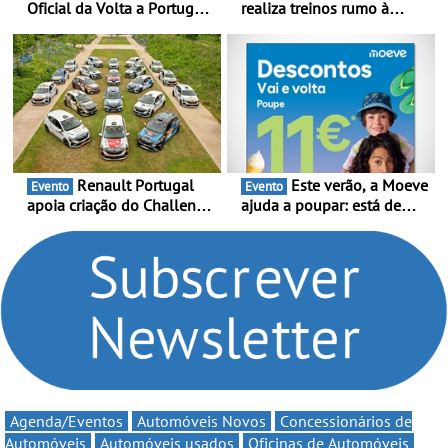
Oficial da Volta a Portugal
realiza treinos rumo à
2026 - Marca reforça
temporada do Campeonato
presença nacional ao lado
Portugal Karting e mira boa
da mítica prova de ciclismo
estreia - O Campeonato
e leva a sua gama SUV
Portugal Karting 2026
multi-energia às estradas
decorre entre 1 de Março e
de Portugal
6 de Setembro
Renault Portugal
Este verão, a Moeve
Evento
Evento
apoia criação do Challenge
ajuda a poupar: está de
Clio Rally5 - O
volta a campanha “Vai e
compromisso com o
Volta” com descontos de
automobilismo nacional
até 11€
continua em 2026
Agenda/Eventos
Automóveis Novos
Concessionários de
Automóveis
Automóveis usados
Oficinas de Automóveis