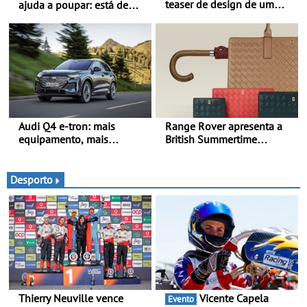
teaser de design de um
ajuda a poupar: está de
novo SUV para o segmento
volta a campanha “Vai e
C - Apresentado
Volta” com descontos de
oficialmente no quarto
até 11€
trimestre de 2027
Audi Q4 e-tron: mais
Range Rover apresenta a
equipamento, mais
British Summertime
tecnologia e uma oferta
Collection - Uma expressão
ainda mais competitiva -
requintada do luxo
Até 740 quilómetros de
moderno inspirada nos
Desporto
autonomia e carregamento
rituais e momentos
mais rápido
culturais da época de verão
britânica
Thierry Neuville vence
Vicente Capela
Evento