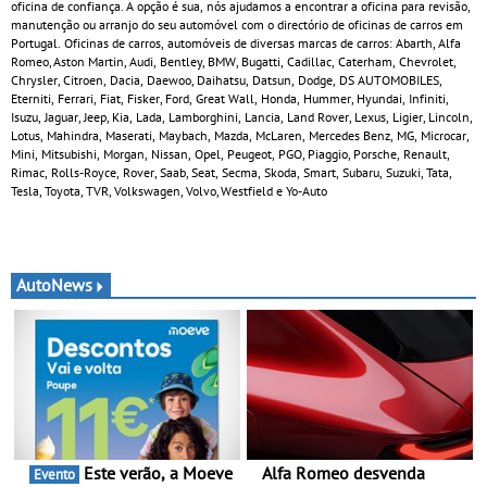
oficina de confiança. A opção é sua, nós ajudamos a encontrar a oficina para revisão,
manutenção ou arranjo do seu automóvel com o directório de oficinas de carros em
Portugal. Oficinas de carros, automóveis de diversas marcas de carros: Abarth, Alfa
Romeo, Aston Martin, Audi, Bentley, BMW, Bugatti, Cadillac, Caterham, Chevrolet,
Chrysler, Citroen, Dacia, Daewoo, Daihatsu, Datsun, Dodge, DS AUTOMOBILES,
Eterniti, Ferrari, Fiat, Fisker, Ford, Great Wall, Honda, Hummer, Hyundai, Infiniti,
Isuzu, Jaguar, Jeep, Kia, Lada, Lamborghini, Lancia, Land Rover, Lexus, Ligier, Lincoln,
Lotus, Mahindra, Maserati, Maybach, Mazda, McLaren, Mercedes Benz, MG, Microcar,
Mini, Mitsubishi, Morgan, Nissan, Opel, Peugeot, PGO, Piaggio, Porsche, Renault,
Rimac, Rolls-Royce, Rover, Saab, Seat, Secma, Skoda, Smart, Subaru, Suzuki, Tata,
Tesla, Toyota, TVR, Volkswagen, Volvo, Westfield e Yo-Auto
AutoNews
Este verão, a Moeve
Alfa Romeo desvenda
Evento