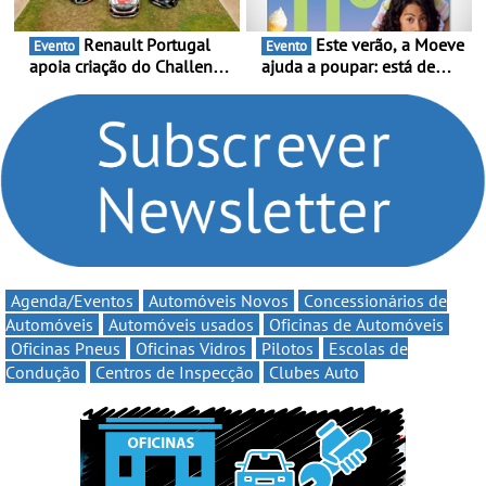
Renault Portugal
Este verão, a Moeve
Evento
Evento
apoia criação do Challenge
ajuda a poupar: está de
Clio Rally5 - O
volta a campanha “Vai e
compromisso com o
Volta” com descontos de
automobilismo nacional
até 11€
continua em 2026
Agenda/Eventos
Automóveis Novos
Concessionários de
Automóveis
Automóveis usados
Oficinas de Automóveis
Oficinas Pneus
Oficinas Vidros
Pilotos
Escolas de
Condução
Centros de Inspecção
Clubes Auto