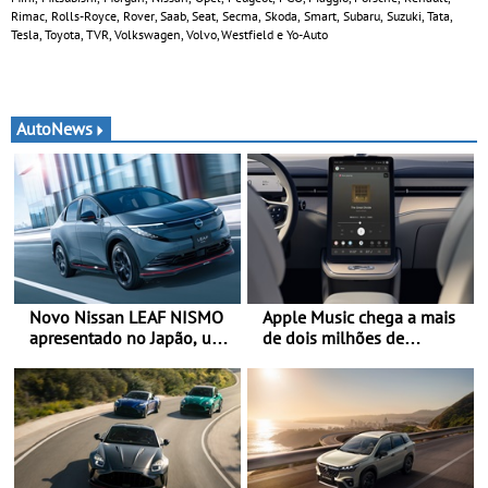
Rimac, Rolls-Royce, Rover, Saab, Seat, Secma, Skoda, Smart, Subaru, Suzuki, Tata,
Tesla, Toyota, TVR, Volkswagen, Volvo, Westfield e Yo-Auto
AutoNews
Novo Nissan LEAF NISMO
Apple Music chega a mais
apresentado no Japão, uma
de dois milhões de
interpretação mais
automóveis Volvo
desportiva do SUV 100%
elétrico - Versão de maior
desempenho da terceira
geração do modelo elétrico
da marca