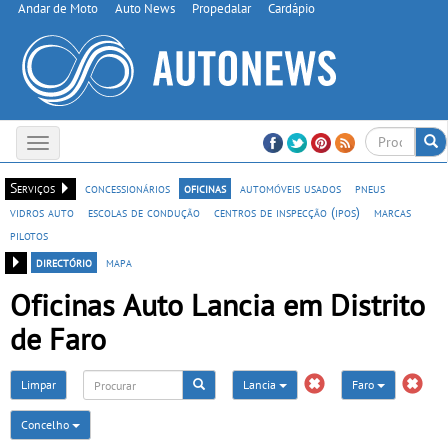
Andar de Moto
Auto News
Propedalar
Cardápio
Toggle
navigation
Serviços
concessionários
oficinas
automóveis usados
pneus
vidros auto
escolas de condução
centros de inspecção (ipos)
marcas
pilotos
directório
mapa
Oficinas Auto Lancia em Distrito
de Faro
Limpar
Lancia
Faro
Concelho