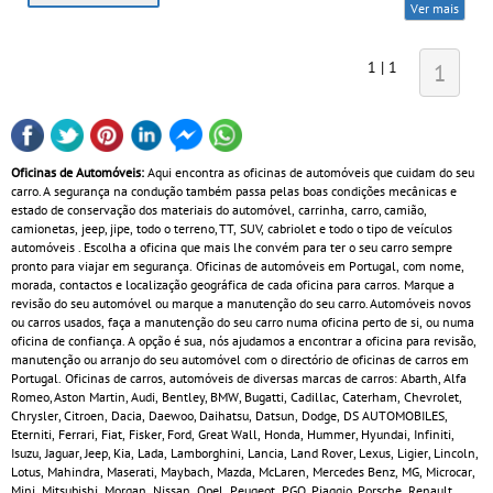
Ver mais
1 | 1
1
Oficinas de Automóveis:
Aqui encontra as oficinas de automóveis que cuidam do seu
carro. A segurança na condução também passa pelas boas condições mecânicas e
estado de conservação dos materiais do automóvel, carrinha, carro, camião,
camionetas, jeep, jipe, todo o terreno, TT, SUV, cabriolet e todo o tipo de veículos
automóveis . Escolha a oficina que mais lhe convém para ter o seu carro sempre
pronto para viajar em segurança. Oficinas de automóveis em Portugal, com nome,
morada, contactos e localização geográfica de cada oficina para carros. Marque a
revisão do seu automóvel ou marque a manutenção do seu carro. Automóveis novos
ou carros usados, faça a manutenção do seu carro numa oficina perto de si, ou numa
oficina de confiança. A opção é sua, nós ajudamos a encontrar a oficina para revisão,
manutenção ou arranjo do seu automóvel com o directório de oficinas de carros em
Portugal. Oficinas de carros, automóveis de diversas marcas de carros: Abarth, Alfa
Romeo, Aston Martin, Audi, Bentley, BMW, Bugatti, Cadillac, Caterham, Chevrolet,
Chrysler, Citroen, Dacia, Daewoo, Daihatsu, Datsun, Dodge, DS AUTOMOBILES,
Eterniti, Ferrari, Fiat, Fisker, Ford, Great Wall, Honda, Hummer, Hyundai, Infiniti,
Isuzu, Jaguar, Jeep, Kia, Lada, Lamborghini, Lancia, Land Rover, Lexus, Ligier, Lincoln,
Lotus, Mahindra, Maserati, Maybach, Mazda, McLaren, Mercedes Benz, MG, Microcar,
Mini, Mitsubishi, Morgan, Nissan, Opel, Peugeot, PGO, Piaggio, Porsche, Renault,