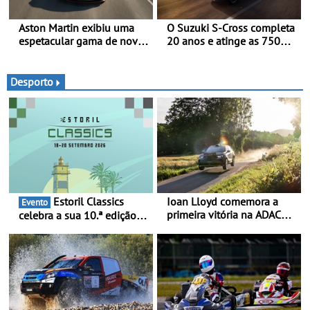
Aston Martin exibiu uma
O Suzuki S-Cross completa
espetacular gama de novos
20 anos e atinge as 750
modelos ‘S’ no Goodwood
000 unidades a nível
Festival of Speed 2026
mundial
Desporto
Estoril Classics
Ioan Lloyd comemora a
Evento
primeira vitória na ADAC
celebra a sua 10.ª edição
Opel GSE Rally Cup - Claire
de 18 a 20 de Setembro de
Schönborn é a segunda
2026
mulher a subir ao pódio na
Rally Cup