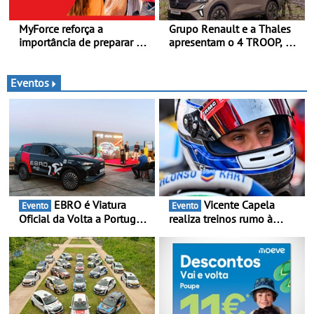
MyForce reforça a
Grupo Renault e a Thales
importância de preparar o
apresentam o 4 TROOP, um
carro antes das viagens de
veículo tático inovador
verão - Dicas para antes da
para futuras missões das
viagem de automóvel
forças terrestres
Eventos
EBRO é Viatura
Vicente Capela
Evento
Evento
Oficial da Volta a Portugal
realiza treinos rumo à
2026 - Marca reforça
temporada do Campeonato
presença nacional ao lado
Portugal Karting e mira boa
da mítica prova de ciclismo
estreia - O Campeonato
e leva a sua gama SUV
Portugal Karting 2026
multi-energia às estradas
decorre entre 1 de Março e
de Portugal
6 de Setembro