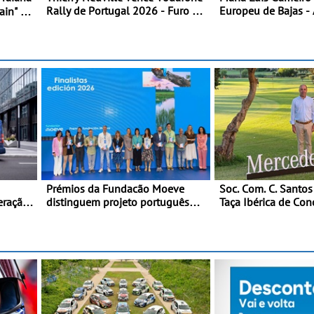
Rally de Portugal 2026 - Furo na
Europeu de Bajas - 
ain" -
penúltima especial tira triunfo a
da Grécia
em
Ogier
Prémios da Fundacão Moeve
Soc. Com. C. Santos
eração
distinguem projeto português
Taça Ibérica de Con
™ na
Fruta Feia pela promoção de uma
do MercedesTrophy
transição ecológica justa