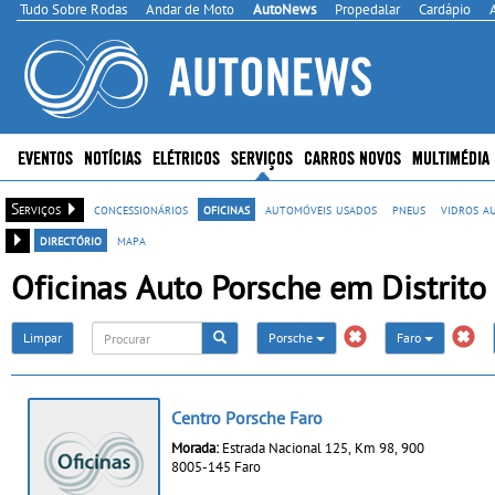
Tudo Sobre Rodas
Andar de Moto
AutoNews
Propedalar
Cardápio
EVENTOS
NOTÍCIAS
ELÉTRICOS
SERVIÇOS
CARROS NOVOS
MULTIMÉDIA
Serviços
concessionários
oficinas
automóveis usados
pneus
vidros a
directório
mapa
Oficinas Auto Porsche em Distrito
Limpar
Porsche
Faro
Centro Porsche Faro
Morada:
Estrada Nacional 125, Km 98, 900
8005-145 Faro