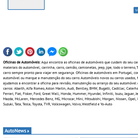
V
Oficinas de Automóveis:
Aqui encontra as oficinas de automóveis que cuidam do seu ca
materiais do automóvel, carrinha, carro, camião, camionetas, jeep, jipe, todo o terreno,
carro sempre pronto para viajar em segurança. Oficinas de automóveis em Portugal, com
automóvel ou marque a manutenção do seu carro. Automóveis novos ou carros usados, fa
ajudamos a encontrar a oficina para revisão, manutenção ou arranjo do seu automóvel c
carros: Abarth, Alfa Romeo, Aston Martin, Audi, Bentley, BMW, Bugatti, Cadillac, Cate
Ferrari, Fiat, Fisker, Ford, Great Wall, Honda, Hummer, Hyundai, Infiniti, Isuzu, Jaguar,
Mazda, McLaren, Mercedes Benz, MG, Microcar, Mini, Mitsubishi, Morgan, Nissan, Opel, 
Suzuki, Tata, Tesla, Toyota, TVR, Volkswagen, Volvo, Westfield e Yo-Auto
AutoNews