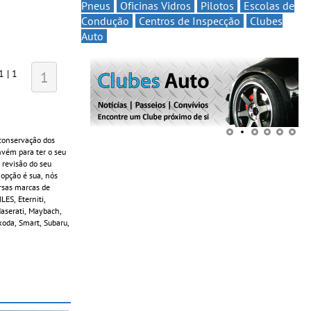
Pneus
Oficinas Vidros
Pilotos
Escolas de
Condução
Centros de Inspecção
Clubes
Auto
1 | 1
1
conservação dos
onvém para ter o seu
 revisão do seu
 opção é sua, nós
ersas marcas de
ES, Eterniti,
 Maserati, Maybach,
koda, Smart, Subaru,