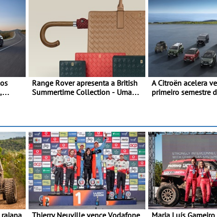
los
Range Rover apresenta a British
A Citroën acelera v
,
Summertime Collection - Uma
primeiro semestre 
ativo
expressão requintada do luxo
gama renovada, um
moderno inspirada nos rituais e
confirmada
s
momentos culturais da época de
verão britânica
Thierry Neuville vence Vodafone
Maria Luís Gameiro 