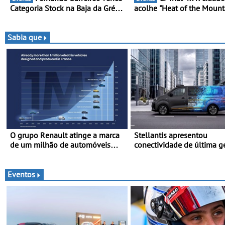
Categoria Stock na Baja da Grécia
acolhe "Heat of the Mount
- Piloto conquista importante
Três dezenas de equipas 
triunfo para o Mundial de Bajas
Bragança
Sabia que
O grupo Renault atinge a marca
Stellantis apresentou
de um milhão de automóveis
conectividade de última g
elétricos “Made in France” desde
e a plataforma L4-Ready
2010
Move 2026, em Londres
Eventos