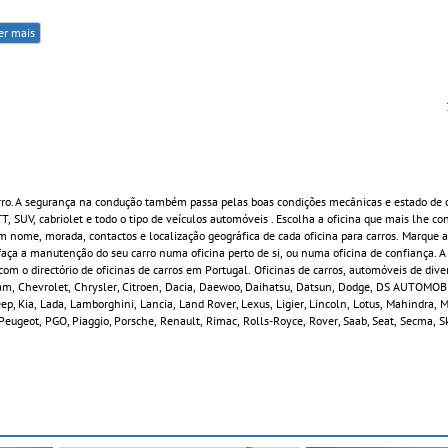
er mais
rro. A segurança na condução também passa pelas boas condições mecânicas e estado de 
 TT, SUV, cabriolet e todo o tipo de veículos automóveis . Escolha a oficina que mais lhe c
 nome, morada, contactos e localização geográfica de cada oficina para carros. Marque a
ça a manutenção do seu carro numa oficina perto de si, ou numa oficina de confiança. A
om o directório de oficinas de carros em Portugal. Oficinas de carros, automóveis de div
rham, Chevrolet, Chrysler, Citroen, Dacia, Daewoo, Daihatsu, Datsun, Dodge, DS AUTOMOBIL
 Jeep, Kia, Lada, Lamborghini, Lancia, Land Rover, Lexus, Ligier, Lincoln, Lotus, Mahindra,
Peugeot, PGO, Piaggio, Porsche, Renault, Rimac, Rolls-Royce, Rover, Saab, Seat, Secma, S