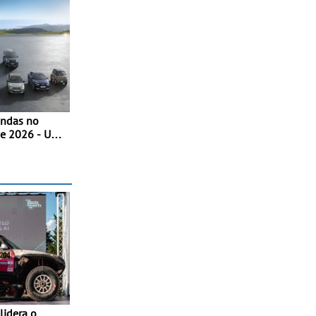
endas no
de 2026 - Uma
a dinâmica
lidera o