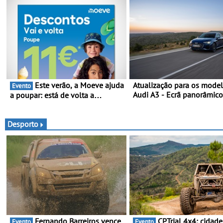
Este verão, a Moeve ajuda
Atualização para os mode
Evento
Audi A3 - Ecrã panorâmico
a poupar: está de volta a
assist. de condução adapt
campanha “Vai e Volta” com
plus, estacion. assistido e
descontos de até 11€
assistente de marcha-atrá
Desporto
Fernando Barreiros vence
CPTrial 4x4: cidade raiana
Evento
Evento