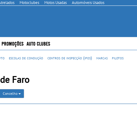
Atrelados
Motoclubes
Motos Usadas
Automóveis Usados
PROMOÇÕES
AUTO CLUBES
uto
escolas de condução
centros de inspecção (ipos)
marcas
pilotos
 de Faro
Concelho