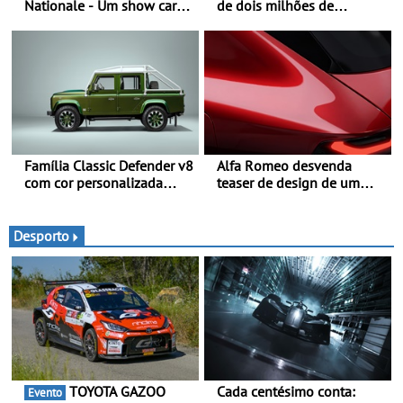
Nationale - Um show car
de dois milhões de
inédito que celebra 400
automóveis Volvo
anos de compromisso e
inovação
Família Classic Defender v8
Alfa Romeo desvenda
com cor personalizada
teaser de design de um
apresenta nova versão
novo SUV para o segmento
Double Cab
C - Apresentado
oficialmente no quarto
Desporto
trimestre de 2027
TOYOTA GAZOO
Cada centésimo conta:
Evento