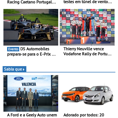
testes em túnel de vento
Racing Caetano Portugal
para o OPEL GSE 27FE - O
leva ambição redobrada ao
túnel de vento fornece
Rali da Madeira, com Pedro
dados de alta precisão para
Almeida e Kris Meeke
o equilíbrio, a eficiência e a
afinação do veículo
DS Automobiles
Thierry Neuville vence
Evento
Vodafone Rally de Portugal
prepara-se para o E-Prix de
2026 - Furo na penúltima
Tóquio - A capital japonesa
especial tira triunfo a Ogier
vai acolher duas corridas
noturnas, uma estreia para
Sabia que
no campeonato
A Ford e a Geely Auto unem
Adorado por todos: 20