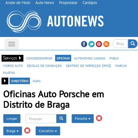
Andar de Moto
Auto News
Propedalar
Cardápio
Toggle
navigation
Serviços
concessionários
oficinas
automóveis usados
pneus
vidros auto
escolas de condução
centros de inspecção (ipos)
marcas
pilotos
directório
mapa
Oficinas Auto Porsche em
Distrito de Braga
Limpar
Porsche
Braga
Concelho