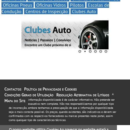
Oficinas Pneus
Oficinas Vidros
Pilotos
Escolas de
Condução
Centros de Inspecção
Clubes Auto
Contactos
Política de Privacidade e Cookies
Condições Gerais de Utilização
Resolução Alternativa de Litígios
A
informação disponibilizada é de carácter informativo. Não pretende ser
Mapa do Site
exaustiva nem completa. Não nos responsabilizamos por qualquer tipo
de incorrecção, embora tenhamos a preocupação de que a informação disponibilizada
seja o mais correcta possível. Os preços, quando existentes, são indicativos e devem ser
confirmados com os respectivos fornecedores ou marcas presentes neste portal, assim
como qualquer tipo de características técnicas.
O nosso website utiliza
Cookies
. Ao navegar no website estará a