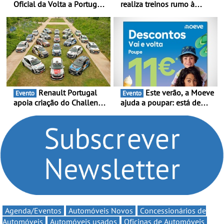
Oficial da Volta a Portugal
realiza treinos rumo à
2026 - Marca reforça
temporada do Campeonato
presença nacional ao lado
Portugal Karting e mira boa
da mítica prova de ciclismo
estreia - O Campeonato
e leva a sua gama SUV
Portugal Karting 2026
multi-energia às estradas
decorre entre 1 de Março e
de Portugal
6 de Setembro
Renault Portugal
Este verão, a Moeve
Evento
Evento
apoia criação do Challenge
ajuda a poupar: está de
Clio Rally5 - O
volta a campanha “Vai e
compromisso com o
Volta” com descontos de
automobilismo nacional
até 11€
continua em 2026
Agenda/Eventos
Automóveis Novos
Concessionários de
Automóveis
Automóveis usados
Oficinas de Automóveis