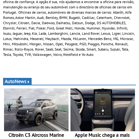
oficina de confiança. A opção é sua, nós ajudamos a encontrar a oficina para revisão,
manutenção ou arranjo do seu automóvel com o directório de oficinas de carros em
Portugal. Oficinas de carros, automóveis de diversas marcas de carros: Abarth, Alfa
Romeo, Aston Martin, Audi, Bentley, BMW, Bugatti, Cadillac, Caterham, Chevrolet,
Chrysler, Citroen, Dacia, Daewoo, Daihatsu, Datsun, Dodge, DS AUTOMOBILES,
Eterniti, Ferrari, Fiat, Fisker, Ford, Great Wall, Honda, Hummer, Hyundai, Infiniti,
Isuzu, Jaguar, Jeep, Kia, Lada, Lamborghini, Lancia, Land Rover, Lexus, Ligier, Lincoln,
Lotus, Mahindra, Maserati, Maybach, Mazda, McLaren, Mercedes Benz, MG, Microcar,
Mini, Mitsubishi, Morgan, Nissan, Opel, Peugeot, PGO, Piaggio, Porsche, Renault,
Rimac, Rolls-Royce, Rover, Saab, Seat, Secma, Skoda, Smart, Subaru, Suzuki, Tata,
Tesla, Toyota, TVR, Volkswagen, Volvo, Westfield e Yo-Auto
AutoNews
Citroën C3 Aircross Marine
Apple Music chega a mais