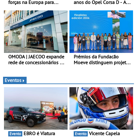
forças na Europa para
anos do Opel Corsa D - A
produzir veículos
quarta geração do Corsa
multienergia de última
celebra a estreia mundial
geração em Espanha
no Salão Internacional do
Automóvel Britânico, em
Londres
OMODA | JAECOO expande
Prémios da Fundacão
rede de concessionários -
Moeve distinguem projeto
Reforço da cobertura a
português Fruta Feia pela
nível nacional continua em
promoção de uma
bom ritmo
transição ecológica justa
Eventos
EBRO é Viatura
Vicente Capela
Evento
Evento