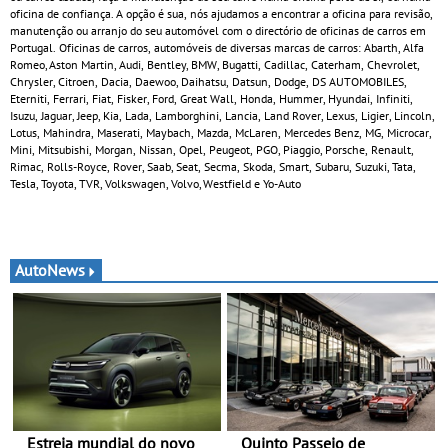
oficina de confiança. A opção é sua, nós ajudamos a encontrar a oficina para revisão,
manutenção ou arranjo do seu automóvel com o directório de oficinas de carros em
Portugal. Oficinas de carros, automóveis de diversas marcas de carros: Abarth, Alfa
Romeo, Aston Martin, Audi, Bentley, BMW, Bugatti, Cadillac, Caterham, Chevrolet,
Chrysler, Citroen, Dacia, Daewoo, Daihatsu, Datsun, Dodge, DS AUTOMOBILES,
Eterniti, Ferrari, Fiat, Fisker, Ford, Great Wall, Honda, Hummer, Hyundai, Infiniti,
Isuzu, Jaguar, Jeep, Kia, Lada, Lamborghini, Lancia, Land Rover, Lexus, Ligier, Lincoln,
Lotus, Mahindra, Maserati, Maybach, Mazda, McLaren, Mercedes Benz, MG, Microcar,
Mini, Mitsubishi, Morgan, Nissan, Opel, Peugeot, PGO, Piaggio, Porsche, Renault,
Rimac, Rolls-Royce, Rover, Saab, Seat, Secma, Skoda, Smart, Subaru, Suzuki, Tata,
Tesla, Toyota, TVR, Volkswagen, Volvo, Westfield e Yo-Auto
AutoNews
Estreia mundial do novo
Quinto Passeio de