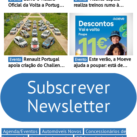
Oficial da Volta a Portugal
realiza treinos rumo à
2026 - Marca reforça
temporada do Campeonato
presença nacional ao lado
Portugal Karting e mira boa
da mítica prova de ciclismo
estreia - O Campeonato
e leva a sua gama SUV
Portugal Karting 2026
multi-energia às estradas
decorre entre 1 de Março e
de Portugal
6 de Setembro
Renault Portugal
Este verão, a Moeve
Evento
Evento
apoia criação do Challenge
ajuda a poupar: está de
Clio Rally5 - O
volta a campanha “Vai e
compromisso com o
Volta” com descontos de
automobilismo nacional
até 11€
continua em 2026
Agenda/Eventos
Automóveis Novos
Concessionários de