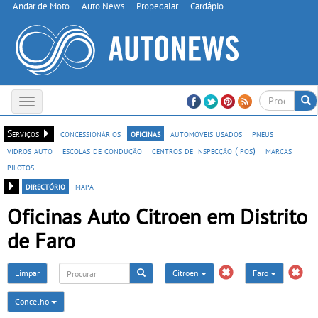
Andar de Moto
Auto News
Propedalar
Cardápio
Toggle
navigation
Serviços
concessionários
oficinas
automóveis usados
pneus
vidros auto
escolas de condução
centros de inspecção (ipos)
marcas
pilotos
directório
mapa
Oficinas Auto Citroen em Distrito
de Faro
Limpar
Citroen
Faro
Concelho