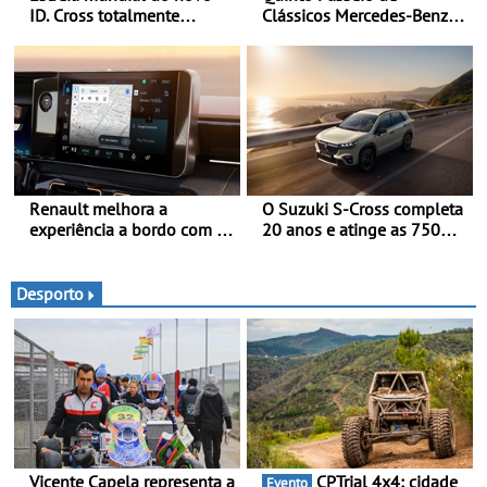
ID. Cross totalmente
Clássicos Mercedes-Benz
elétrico: Classe Premium
Soc. Com. C. Santos com
em formato compacto - Em
inscrições abertas
Portugal, já será possível
encomendar um ID. Cross
no final deste mês
Renault melhora a
O Suzuki S-Cross completa
experiência a bordo com o
20 anos e atinge as 750
Gemini - Este é o assistente
000 unidades a nível
de IA da google, agora
mundial
disponível com o OpenR
Desporto
link
Vicente Capela representa a
CPTrial 4x4: cidade
Evento