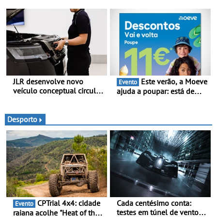
Soc. Com. C. Santos com
Pacote Boa-Noite - Pacote
inscrições abertas
Boa-Noite: o ID. Buzz em
versão Auto-Caravana com
ISV de 0 €
JLR desenvolve novo
Este verão, a Moeve
Evento
veículo conceptual circular
ajuda a poupar: está de
para reduzir a pegada de
volta a campanha “Vai e
carbono - O projeto é
Volta” com descontos de
designado como
até 11€
Desporto
Cornerstone
CPTrial 4x4: cidade
Cada centésimo conta:
Evento
testes em túnel de vento
raiana acolhe "Heat of the