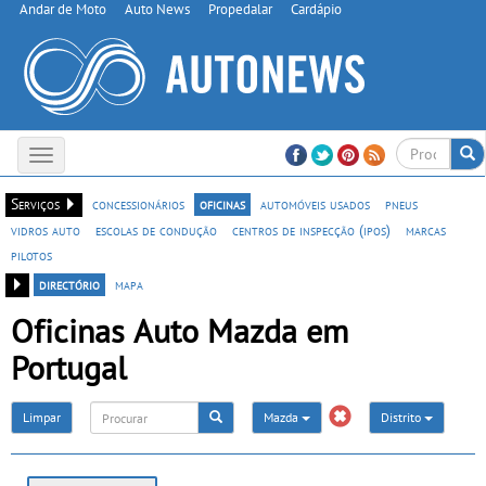
Andar de Moto
Auto News
Propedalar
Cardápio
Toggle
navigation
Serviços
concessionários
oficinas
automóveis usados
pneus
vidros auto
escolas de condução
centros de inspecção (ipos)
marcas
pilotos
directório
mapa
Oficinas Auto Mazda em
Portugal
Limpar
Mazda
Distrito