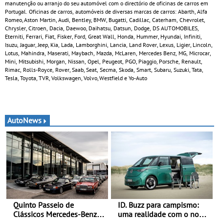
manutenção ou arranjo do seu automóvel com o directório de oficinas de carros em
Portugal. Oficinas de carros, automóveis de diversas marcas de carros: Abarth, Alfa
Romeo, Aston Martin, Audi, Bentley, BMW, Bugatti, Cadillac, Caterham, Chevrolet,
Chrysler, Citroen, Dacia, Daewoo, Daihatsu, Datsun, Dodge, DS AUTOMOBILES,
Eterniti, Ferrari, Fiat, Fisker, Ford, Great Wall, Honda, Hummer, Hyundai, Infiniti,
Isuzu, Jaguar, Jeep, Kia, Lada, Lamborghini, Lancia, Land Rover, Lexus, Ligier, Lincoln,
Lotus, Mahindra, Maserati, Maybach, Mazda, McLaren, Mercedes Benz, MG, Microcar,
Mini, Mitsubishi, Morgan, Nissan, Opel, Peugeot, PGO, Piaggio, Porsche, Renault,
Rimac, Rolls-Royce, Rover, Saab, Seat, Secma, Skoda, Smart, Subaru, Suzuki, Tata,
Tesla, Toyota, TVR, Volkswagen, Volvo, Westfield e Yo-Auto
AutoNews
Quinto Passeio de
ID. Buzz para campismo:
Clássicos Mercedes-Benz
uma realidade com o novo