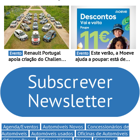
2026 - Marca reforça
temporada do Campeonato
presença nacional ao lado
Portugal Karting e mira boa
da mítica prova de ciclismo
estreia - O Campeonato
e leva a sua gama SUV
Portugal Karting 2026
multi-energia às estradas
decorre entre 1 de Março e
de Portugal
6 de Setembro
Renault Portugal
Este verão, a Moeve
Evento
Evento
apoia criação do Challenge
ajuda a poupar: está de
Clio Rally5 - O
volta a campanha “Vai e
compromisso com o
Volta” com descontos de
automobilismo nacional
até 11€
continua em 2026
Agenda/Eventos
Automóveis Novos
Concessionários de
Automóveis
Automóveis usados
Oficinas de Automóveis