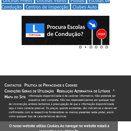
Oficinas Pneus
Oficinas Vidros
Pilotos
Escolas de
Condução
Centros de Inspecção
Clubes Auto
Contactos
Política de Privacidade e Cookies
Condições Gerais de Utilização
Resolução Alternativa de Litígios
A
informação disponibilizada é de carácter informativo. Não pretende ser
Mapa do Site
exaustiva nem completa. Não nos responsabilizamos por qualquer tipo
de incorrecção, embora tenhamos a preocupação de que a informação disponibilizada
seja o mais correcta possível. Os preços, quando existentes, são indicativos e devem ser
confirmados com os respectivos fornecedores ou marcas presentes neste portal, assim
como qualquer tipo de características técnicas.
O nosso website utiliza
Cookies
. Ao navegar no website estará a