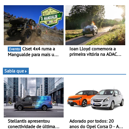
para o OPEL GSE 27FE - O
Mountain" - Três dezenas
túnel de vento fornece
de equipas em Bragança
dados de alta precisão para
o equilíbrio, a eficiência e a
afinação do veículo
Ciset 4x4 ruma a
Ioan Lloyd comemora a
Evento
primeira vitória na ADAC
Mangualde para mais um
Opel GSE Rally Cup - Claire
fim de semana de
Schönborn é a segunda
espetáculo, resistência e
mulher a subir ao pódio na
desafios na montanha
Sabia que
Rally Cup
Stellantis apresentou
Adorado por todos: 20
conectividade de última
anos do Opel Corsa D - A