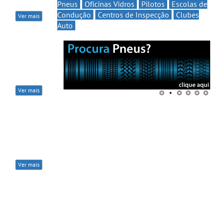
Pneus
Oficinas Vidros
Pilotos
Escolas de
Condução
Centros de Inspecção
Clubes
Ver mais
Auto
Ver mais
Ver mais