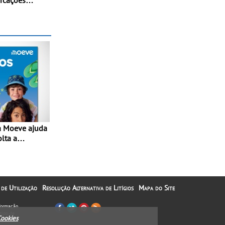
- A Assistente
el 24 horas
suporte
olta a
lta” com
1€
 de Utilização
Resolução Alternativa de Litígios
Mapa do Site
nformação
tipo de
Cookies