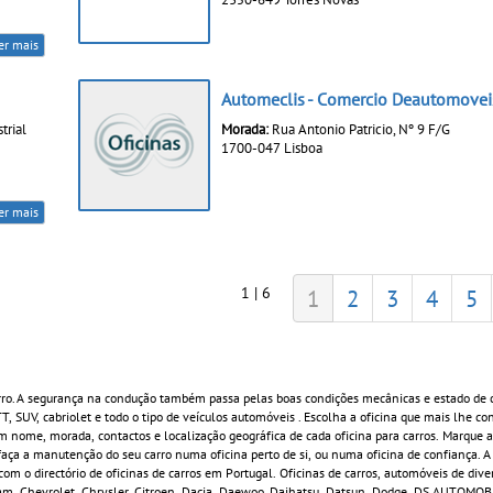
er mais
Automeclis - Comercio Deautomovei
trial
Morada:
Rua Antonio Patricio, Nº 9 F/G
1700-047 Lisboa
er mais
1 | 6
1
2
3
4
5
rro. A segurança na condução também passa pelas boas condições mecânicas e estado de 
 TT, SUV, cabriolet e todo o tipo de veículos automóveis . Escolha a oficina que mais lhe c
 nome, morada, contactos e localização geográfica de cada oficina para carros. Marque a
ça a manutenção do seu carro numa oficina perto de si, ou numa oficina de confiança. A
om o directório de oficinas de carros em Portugal. Oficinas de carros, automóveis de div
rham, Chevrolet, Chrysler, Citroen, Dacia, Daewoo, Daihatsu, Datsun, Dodge, DS AUTOMOBIL