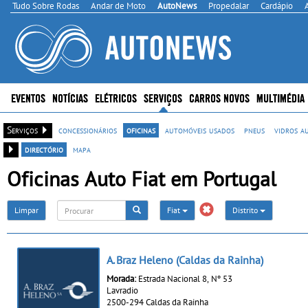
Tudo Sobre Rodas
Andar de Moto
AutoNews
Propedalar
Cardápio
EVENTOS
NOTÍCIAS
ELÉTRICOS
SERVIÇOS
CARROS NOVOS
MULTIMÉDIA
Serviços
concessionários
oficinas
automóveis usados
pneus
vidros a
directório
mapa
Oficinas Auto Fiat em Portugal
Limpar
Fiat
Distrito
A. Braz Heleno (Caldas da Rainha)
Morada:
Estrada Nacional 8, Nº 53
Lavradio
2500-294 Caldas da Rainha