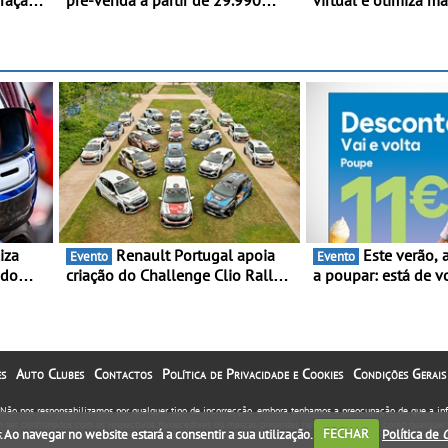
eração
pré-venda a partir de 29.990
virtual e otimiza marcações
euros + IVA - Como parte da
online em Portugal 
ional
campanha exclusiva de
“Ana” está disponív
em
lançamento, os primeiros
por dia e reforça o 
clientes beneficiam da oferta de
contínuo ao cliente
3 anos de manutenção incluída
Renault Portugal apoia
Este verão, a Moeve ajuda
Evento
Evento
 do
criação do Challenge Clio Rally5
a poupar: está de v
ing e
- O compromisso com o
campanha “Vai e Vo
peonato
automobilismo nacional
descontos de até 1
orre
continua em 2026
s
Auto Clubes
Contactos
Política de Privacidade e Cookies
Condições Gerais
. Não nos responsabilizamos por qualquer tipo de incorrecção, embora tenhamos a preocupação de que a i
em ser confirmados com os respectivos fornecedores ou marcas presentes neste portal, assim como qualquer 
. Ao navegar no website estará a consentir a sua utilização.
FECHAR
Política de