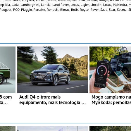
 Jeep, Kia, Lada, Lamborghini, Lancia, Land Rover, Lexus, Ligier, Lincoln, Lotus, Mahindra,
Peugeot, PGO, Piaggio, Porsche, Renault, Rimac, Rolls-Royce, Rover, Saab, Seat, Secma, S
v8 com
Audi Q4 e-tron: mais
Modo campismo na 
ta
equipamento, mais tecnologia e
MyŠkoda: pernoitas
uma oferta ainda mais
em veículos elétric
competitiva - Até 740
quilómetros de autonomia e
carregamento mais rápido