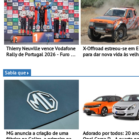
Thierry Neuville vence Vodafone
X-Offroad estreou-se em E
Rally de Portugal 2026 - Furo na
para dar nova vida às vel
penúltima especial tira triunfo a
glórias do todo-o-terreno 
Ogier
Primeira prova do novo tr
juntou 14 pilotos no Alto
Sabia que
Alentejo, com viaturas T0,
TA em competição
MG anuncia a criação de uma
Adorado por todos: 20 an