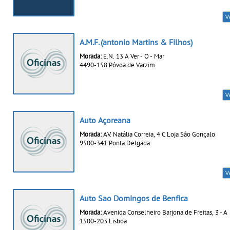
V
A.M.F. (antonio Martins & Filhos)
Morada:
E.N. 13 A Ver - O - Mar
4490-158 Póvoa de Varzim
V
Auto Açoreana
Morada:
AV. Natália Correia, 4 C Loja São Gonçalo
9500-341 Ponta Delgada
V
Auto Sao Domingos de Benfica
Morada:
Avenida Conselheiro Barjona de Freitas, 3 - A
1500-203 Lisboa