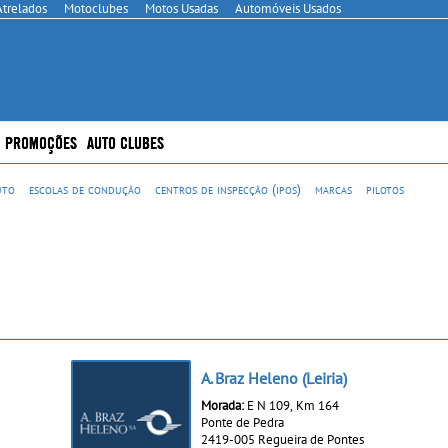
Atrelados
Motoclubes
Motos Usadas
Automóveis Usados
PROMOÇÕES
AUTO CLUBES
uto
escolas de condução
centros de inspecção (ipos)
marcas
pilotos
A. Braz Heleno (Leiria)
Morada:
E N 109, Km 164
Ponte de Pedra
2419-005 Regueira de Pontes