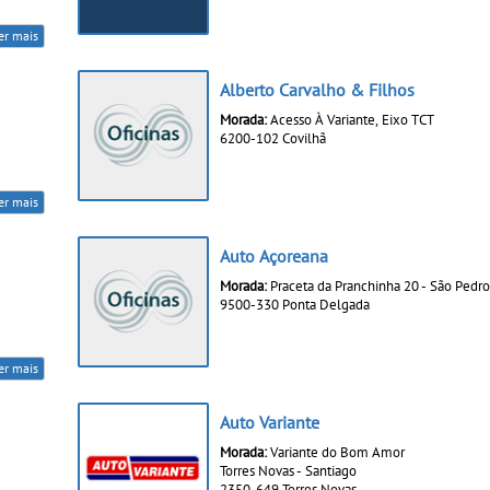
er mais
Alberto Carvalho & Filhos
Morada:
Acesso À Variante, Eixo TCT
6200-102 Covilhã
er mais
Auto Açoreana
Morada:
Praceta da Pranchinha 20 - São Pedro
9500-330 Ponta Delgada
er mais
Auto Variante
Morada:
Variante do Bom Amor
Torres Novas - Santiago
2350-649 Torres Novas