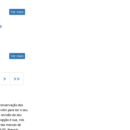
Ver mais
s
Ver mais
>
>>
conservação dos
onvém para ter o seu
 revisão do seu
 opção é sua, nós
ersas marcas de
ES, Eterniti,