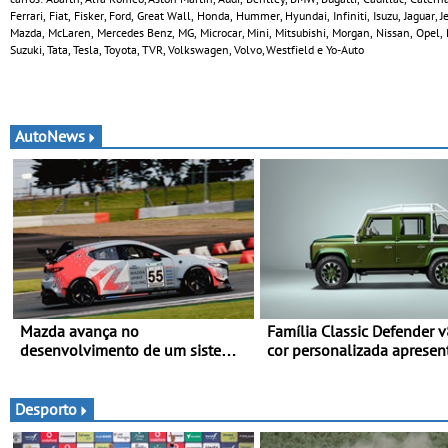
Ferrari, Fiat, Fisker, Ford, Great Wall, Honda, Hummer, Hyundai, Infiniti, Isuzu, Jaguar,
Mazda, McLaren, Mercedes Benz, MG, Microcar, Mini, Mitsubishi, Morgan, Nissan, Opel, 
Suzuki, Tata, Tesla, Toyota, TVR, Volkswagen, Volvo, Westfield e Yo-Auto
AutoNews
Mazda avança no
Família Classic Defender 
desenvolvimento de um sistema
cor personalizada apresen
embarcado de captura de CO₂ -
nova versão Double Cab
Demonstração com sucesso do
armazenamento de CO₂ em
Desporto
testes da Super Taikyu Series