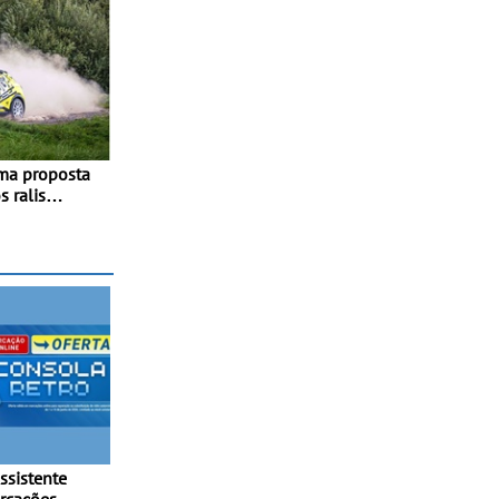
ma proposta
 ralis
calendário
ipa júnior
ssistente