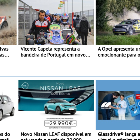
lvas
Vicente Capela representa a
A Opel apresenta u
has
bandeira de Portugal em novo
emocionante para os
-
desafio pelo Espanhol de Kart -
internacionais - Novo automóvel
oféu
Piloto de Beja chega para a 2ª
de competição, um 
ronda do Campeonato Espanhol
apelativo e uma equ
 T8 e
de Kart, em Teruel
competitiva
os do
Novo Nissan LEAF disponível em
Glassdrive® lança a