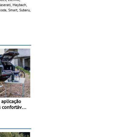
 Maserati, Maybach,
koda, Smart, Subaru,
aplicação
 confortáveis
os