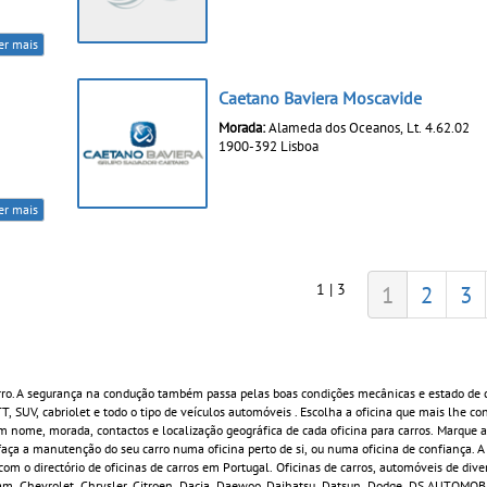
er mais
Caetano Baviera Moscavide
Morada:
Alameda dos Oceanos, Lt. 4.62.02
1900-392 Lisboa
er mais
1 | 3
1
2
3
rro. A segurança na condução também passa pelas boas condições mecânicas e estado de 
 TT, SUV, cabriolet e todo o tipo de veículos automóveis . Escolha a oficina que mais lhe c
 nome, morada, contactos e localização geográfica de cada oficina para carros. Marque a
ça a manutenção do seu carro numa oficina perto de si, ou numa oficina de confiança. A
om o directório de oficinas de carros em Portugal. Oficinas de carros, automóveis de div
rham, Chevrolet, Chrysler, Citroen, Dacia, Daewoo, Daihatsu, Datsun, Dodge, DS AUTOMOBIL