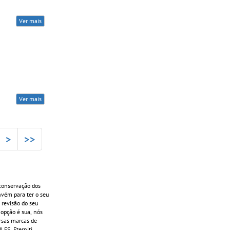
Ver mais
Ver mais
>
>>
conservação dos
onvém para ter o seu
 revisão do seu
 opção é sua, nós
ersas marcas de
ES, Eterniti,