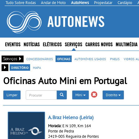
Tudo Sobre Rodas
Andar de Moto
AutoNews
Propedalar
Cardápio
EVENTOS
NOTÍCIAS
ELÉTRICOS
SERVIÇOS
CARROS NOVOS
MULTIMÉDIA
Serviços
concessionários
oficinas
automóveis usados
pneus
vidros a
directório
mapa
Oficinas Auto Mini em Portugal
Limpar
Mini
Distrito
A. Braz Heleno (Leiria)
Morada:
E N 109, Km 164
Ponte de Pedra
2419-005 Regueira de Pontes