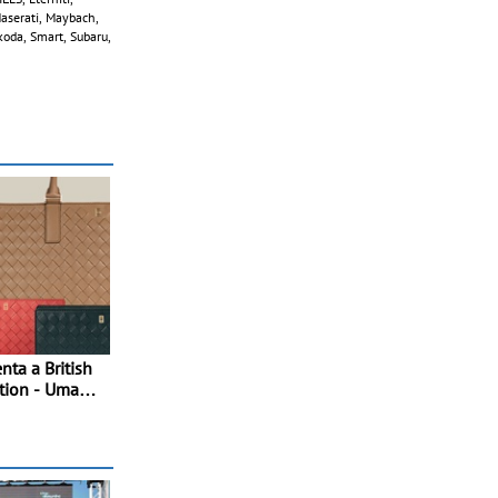
 Maserati, Maybach,
koda, Smart, Subaru,
ta a British
tion - Uma
da do luxo
os rituais e
 da época de