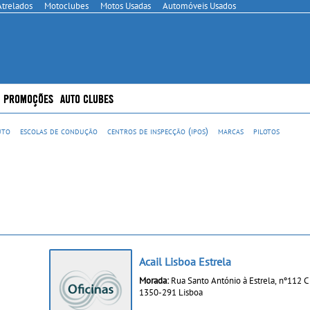
Atrelados
Motoclubes
Motos Usadas
Automóveis Usados
PROMOÇÕES
AUTO CLUBES
uto
escolas de condução
centros de inspecção (ipos)
marcas
pilotos
Acail Lisboa Estrela
Morada:
Rua Santo António à Estrela, nº112 C
1350-291 Lisboa