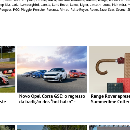
 Jeep, Kia, Lada, Lamborghini, Lancia, Land Rover, Lexus, Ligier, Lincoln, Lotus, Mahindra,
Peugeot, PGO, Piaggio, Porsche, Renault, Rimac, Rolls-Royce, Rover, Saab, Seat, Secma, S
Novo Opel Corsa GSE: o regresso
Range Rover apresen
istema
da tradição dos “hot hatch” -
Summertime Collec
CO₂ -
Pequeno, potente, rápido: 207
expressão requinta
o do
kW (281 cv), 345 Nm, 0 aos 100
moderno inspirada n
m
km/h em 5,5 segundos
momentos culturais
ies
verão britânica