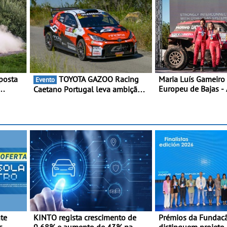
posta
TOYOTA GAZOO Racing
Maria Luís Gameiro 
Evento
Europeu de Bajas - 
Caetano Portugal leva ambição
da Grécia
redobrada ao Rali da Madeira,
ário
com Pedro Almeida e Kris Meeke
nior
nte
KINTO regista crescimento de
Prémios da Fundac