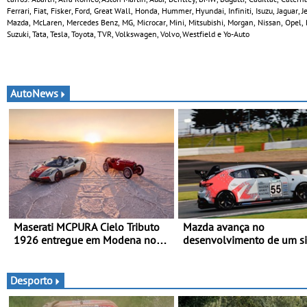
Ferrari, Fiat, Fisker, Ford, Great Wall, Honda, Hummer, Hyundai, Infiniti, Isuzu, Jaguar,
Mazda, McLaren, Mercedes Benz, MG, Microcar, Mini, Mitsubishi, Morgan, Nissan, Opel, 
Suzuki, Tata, Tesla, Toyota, TVR, Volkswagen, Volvo, Westfield e Yo-Auto
AutoNews
Maserati MCPURA Cielo Tributo
Mazda avança no
1926 entregue em Modena no
desenvolvimento de um s
dia das Mille Miglia 2026
embarcado de captura de 
Demonstração com sucess
armazenamento de CO₂ e
Desporto
testes da Super Taikyu Ser