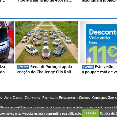
9,68% e aumento de 43% na
distinguem projeto
istente
frota elétrica e plug-in
Fruta Feia pela pr
oras
transição ecológica
Renault Portugal apoia
Este verão, a Moeve ajuda
Evento
Evento
 do
criação do Challenge Clio Rally5
a poupar: está de v
ing e
- O compromisso com o
campanha “Vai e Vo
peonato
automobilismo nacional
descontos de até 1
orre
continua em 2026
s
Auto Clubes
Contactos
Política de Privacidade e Cookies
Condições Gerais
. Não nos responsabilizamos por qualquer tipo de incorrecção, embora tenhamos a preocupação de que a i
em ser confirmados com os respectivos fornecedores ou marcas presentes neste portal, assim como qualquer 
. Ao navegar no website estará a consentir a sua utilização.
FECHAR
Política de