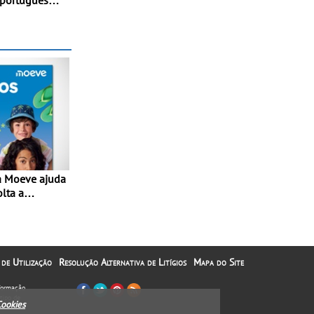
 português
omoção de uma
 justa
olta a
lta” com
1€
 de Utilização
Resolução Alternativa de Litígios
Mapa do Site
nformação
tipo de
Cookies