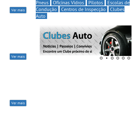
Pneus
Oficinas Vidros
Pilotos
Escolas de
Condução
Centros de Inspecção
Clubes
Ver mais
Auto
Ver mais
Ver mais