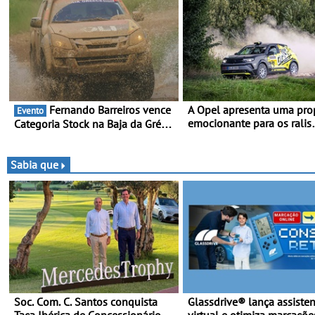
Fernando Barreiros vence
A Opel apresenta uma pro
Evento
emocionante para os ralis
Categoria Stock na Baja da Grécia
internacionais - Novo automóvel
- Piloto conquista importante
de competição, um calend
triunfo para o Mundial de Bajas
apelativo e uma equipa jú
Sabia que
competitiva
Soc. Com. C. Santos conquista
Glassdrive® lança assiste