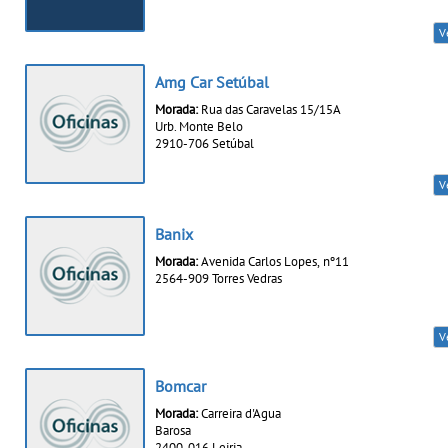
V
Amg Car Setúbal
Morada:
Rua das Caravelas 15/15A
Urb. Monte Belo
2910-706 Setúbal
V
Banix
Morada:
Avenida Carlos Lopes, nº11
2564-909 Torres Vedras
V
Bomcar
Morada:
Carreira d'Agua
Barosa
2400-016 Leiria