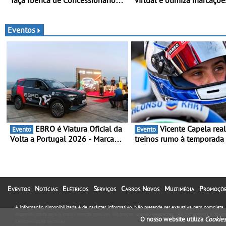
Taça Ibérica de Concessionários
virtual e otimiza marcações
do MercedesTrophy
online em Portugal - A Ass
“Ana” está disponível 24 h
por dia e reforça o suporte
Eventos
contínuo ao cliente
EBRO é Viatura Oficial da
Vicente Capela realiza
Evento
Evento
Volta a Portugal 2026 - Marca
treinos rumo à temporada
reforça presença nacional ao
Campeonato Portugal Kart
lado da mítica prova de ciclismo
mira boa estreia - O Cam
e leva a sua gama SUV multi-
Portugal Karting 2026 dec
energia às estradas de Portugal
entre 1 de Março e 6 de
Setembro
Eventos
Notícias
Elétricos
Serviços
Carros Novos
Multimédia
Promoçõe
A informação disponibilizada é de carácter informativo. Não pretende ser exaustiva nem completa
disponibilizada seja o mais correcta possível. Os preços, quando existentes, são indicativos e dev
O nosso website utiliza
Cookies
características técnicas.