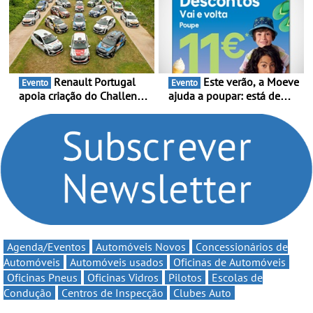
e leva a sua gama SUV
Portugal Karting 2026
multi-energia às estradas
decorre entre 1 de Março e
de Portugal
6 de Setembro
Renault Portugal
Este verão, a Moeve
Evento
Evento
apoia criação do Challenge
ajuda a poupar: está de
Clio Rally5 - O
volta a campanha “Vai e
compromisso com o
Volta” com descontos de
automobilismo nacional
até 11€
continua em 2026
Agenda/Eventos
Automóveis Novos
Concessionários de
Automóveis
Automóveis usados
Oficinas de Automóveis
Oficinas Pneus
Oficinas Vidros
Pilotos
Escolas de
Condução
Centros de Inspecção
Clubes Auto