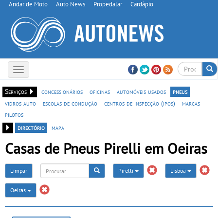
Andar de Moto
Auto News
Propedalar
Cardápio
Toggle
navigation
Serviços
concessionários
oficinas
automóveis usados
pneus
vidros auto
escolas de condução
centros de inspecção (ipos)
marcas
pilotos
directório
mapa
Casas de Pneus Pirelli em Oeiras
Limpar
Pirelli
Lisboa
Oeiras