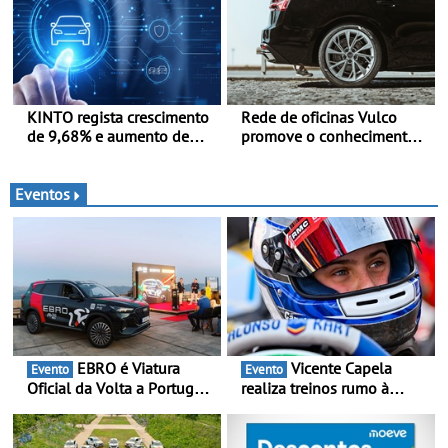
Automóvel Britânico, em
Londres
KINTO regista crescimento
Rede de oficinas Vulco
de 9,68% e aumento de
promove o conhecimento
43% na frota elétrica e
dos pneus para ajudar a
plug-in
conduzir com mais
segurança
Eventos
EBRO é Viatura
Vicente Capela
Evento
Evento
Oficial da Volta a Portugal
realiza treinos rumo à
2026 - Marca reforça
temporada do Campeonato
presença nacional ao lado
Portugal Karting e mira boa
da mítica prova de ciclismo
estreia - O Campeonato