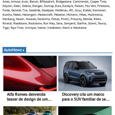
Amac, Armour, Avon, Barum, BFGoodrich, Bridgestone, Continental, Cooper Tires,
Dayton, Dean, Debica, Dongan, Dunlop, Duro, Eurotyre, Falken, Feu Vert, Firestone,
Fulda, General Tire, Goodride, Goodyear, Heidenau, IRC, Jinyu, Kleber, Kormoran,
Kumho, Mabor, Marangoni, Mastercraft, Metzeler, Michelin, Mitas, Multimarca,
Nankang, Nexen, Norauto, Nortenha, Petlas, Pirelli, Pneucity, Ramôa, Riken,
Rinaldi, Roadstone, Rockstone, Run Way, Sava, Semperit, Starfire, Stomil, Taurus,
Tigar, Toyo Tires, Uniroyal, Vation, Vredestein, Wanli e Yokohama
AutoNews
Alfa Romeo desvenda
Discovery cria um marco
teaser de design de um
para o SUV familiar de sete
novo SUV para o segmento
lugares - A gama Discovery
C - Apresentado
passa agora a
oficialmente no quarto
disponibilizar três versões