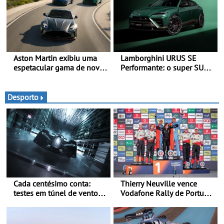
trimestre de 2027
distintas
Aston Martin exibiu uma
Lamborghini URUS SE
espetacular gama de novos
Performante: o super SUV
modelos ‘S’ no Goodwood
na sua máxima expressão -
Festival of Speed 2026
O Urus mais rápido de
sempre
Desporto
Cada centésimo conta:
Thierry Neuville vence
testes em túnel de vento
Vodafone Rally de Portugal
para o OPEL GSE 27FE - O
2026 - Furo na penúltima
túnel de vento fornece
especial tira triunfo a Ogier
dados de alta precisão para