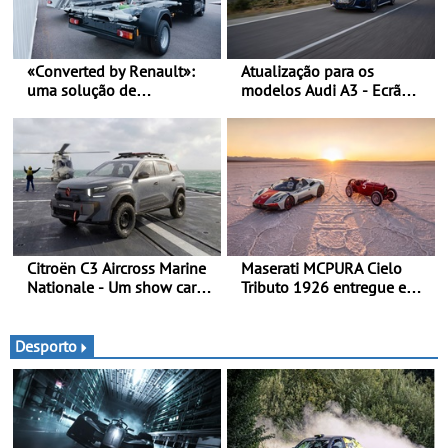
«Converted by Renault»:
Atualização para os
uma solução de
modelos Audi A3 - Ecrã
transformação chave na
panorâmico, assist. de
mão - Um processo
condução adaptativo plus,
simples, fluido e rápido,
estacion. assistido e
desde a encomenda, até à
assistente de marcha-atrás
entrega (prazos de entrega
reduzidos em 30%)
Citroën C3 Aircross Marine
Maserati MCPURA Cielo
Nationale - Um show car
Tributo 1926 entregue em
inédito que celebra 400
Modena no dia das Mille
anos de compromisso e
Miglia 2026
inovação
Desporto