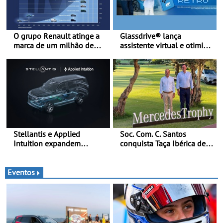
O grupo Renault atinge a
Glassdrive® lança
marca de um milhão de
assistente virtual e otimiza
automóveis elétricos “Made
marcações online em
in France” desde 2010
Portugal - A Assistente
“Ana” está disponível 24
horas por dia e reforça o
suporte contínuo ao cliente
Stellantis e Applied
Soc. Com. C. Santos
Intuition expandem
conquista Taça Ibérica de
colaboração com a STLA
Concessionários do
Brain - Para avançar no
MercedesTrophy
software de veículos e
Eventos
melhorar a experiência dos
clientes