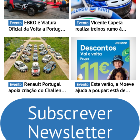
EBRO é Viatura
Vicente Capela
Evento
Evento
Oficial da Volta a Portugal
realiza treinos rumo à
2026 - Marca reforça
temporada do Campeonato
presença nacional ao lado
Portugal Karting e mira boa
da mítica prova de ciclismo
estreia - O Campeonato
e leva a sua gama SUV
Portugal Karting 2026
multi-energia às estradas
decorre entre 1 de Março e
de Portugal
6 de Setembro
Renault Portugal
Este verão, a Moeve
Evento
Evento
apoia criação do Challenge
ajuda a poupar: está de
Clio Rally5 - O
volta a campanha “Vai e
compromisso com o
Volta” com descontos de
automobilismo nacional
até 11€
continua em 2026