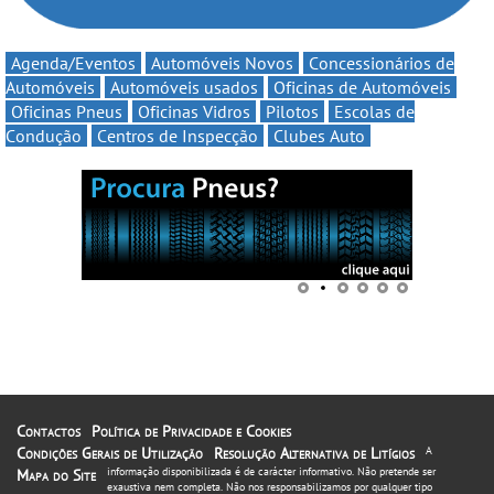
Agenda/Eventos
Automóveis Novos
Concessionários de
Automóveis
Automóveis usados
Oficinas de Automóveis
Oficinas Pneus
Oficinas Vidros
Pilotos
Escolas de
Condução
Centros de Inspecção
Clubes Auto
Contactos
Política de Privacidade e Cookies
Condições Gerais de Utilização
Resolução Alternativa de Litígios
A
informação disponibilizada é de carácter informativo. Não pretende ser
Mapa do Site
exaustiva nem completa. Não nos responsabilizamos por qualquer tipo