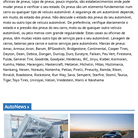
oficinas de pneus, lojas de pneus, pouco importa, são estabelecimentos onde pode
mudar pneus e verificar o seu estado. Os pneus são um elemento fundamental num
carro ou qualquer tipo de veículo automóvel. A segurança de um automóvel depende,
em muito, do estado dos pneus. Não descuide o estado dos pneus do seu automóvel,
moto ou outro tipo de veículo automóvel. De preferência, verifique diariamente o
estado e a pressão dos pneus do seu carro, moto ou de qualquer outro veículo
automóvel, ou pelo menos com grande regularidade. Estas casas ou oficinas de
pneus, têm muitas vezes outro tipo de serviços para o seu automóvel. Lavagem de
carros, baterias para carros e outros serviços para automóveis. Marcas de pneus:
Amac, Armour, Avon, Barum, BFGoodrich, Bridgestone, Continental, Cooper Tires,
Dayton, Dean, Debica, Dongan, Dunlop, Duro, Eurotyre, Falken, Feu Vert, Firestone,
Fulda, General Tire, Goodride, Goodyear, Heidenau, IRC, Jinyu, Kleber, Kormoran,
Kumho, Mabor, Marangoni, Mastercraft, Metzeler, Michelin, Mitas, Multimarca,
Nankang, Nexen, Norauto, Nortenha, Petlas, Pirelli, Pneucity, Ramôa, Riken,
Rinaldi, Roadstone, Rockstone, Run Way, Sava, Semperit, Starfire, Stomil, Taurus,
Tigar, Toyo Tires, Uniroyal, Vation, Vredestein, Wanli e Yokohama
AutoNews