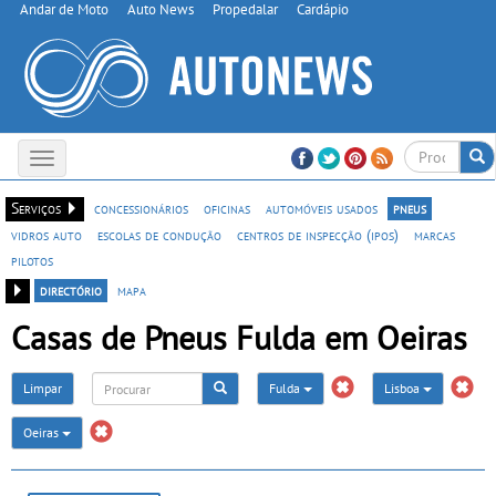
Andar de Moto
Auto News
Propedalar
Cardápio
Toggle
navigation
Serviços
concessionários
oficinas
automóveis usados
pneus
vidros auto
escolas de condução
centros de inspecção (ipos)
marcas
pilotos
directório
mapa
Casas de Pneus Fulda em Oeiras
Limpar
Fulda
Lisboa
Oeiras