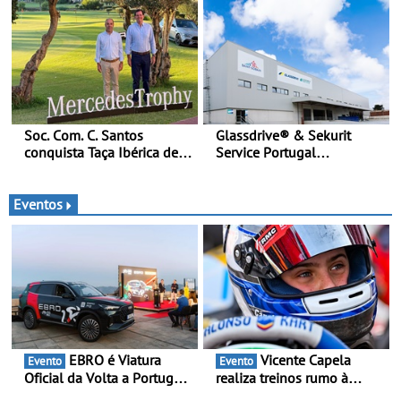
para futuras missões das
celebra a estreia mundial
forças terrestres
no Salão Internacional do
Automóvel Britânico, em
Londres
Soc. Com. C. Santos
Glassdrive® & Sekurit
conquista Taça Ibérica de
Service Portugal
Concessionários do
inauguram nova sede em
MercedesTrophy
Vila Nova de Gaia e
melhoram resposta ao
Eventos
aftermarket - Reforço do
portefólio e melhoria dos
prazos reduzem tempo de
imobilização das viaturas
EBRO é Viatura
Vicente Capela
Evento
Evento
Oficial da Volta a Portugal
realiza treinos rumo à
2026 - Marca reforça
temporada do Campeonato