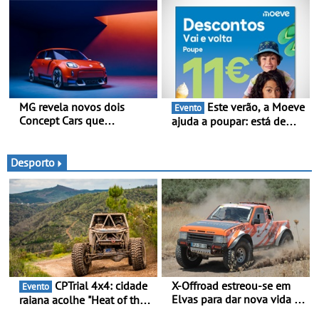
Double Cab
larga e distintiva
combinada com elementos
de design específicos da
versão allroad
MG revela novos dois
Este verão, a Moeve
Evento
Concept Cars que
ajuda a poupar: está de
combinam a sua herança
volta a campanha “Vai e
desportiva com tecnologia
Volta” com descontos de
avançada - No Goodwood
até 11€
Desporto
Festival of Speed 2026
CPTrial 4x4: cidade
X-Offroad estreou-se em
Evento
Elvas para dar nova vida às
raiana acolhe "Heat of the
velhas glórias do todo-o-
Mountain" - Três dezenas