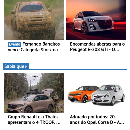
terreno - Primeira prova do
de equipas em Bragança
novo troféu juntou 14
pilotos no Alto Alentejo,
com viaturas T0, T8 e TA
em competição
Fernando Barreiros
Encomendas abertas para o
Evento
Peugeot E-208 GTi - O
vence Categoria Stock na
novo desportivo elétrico
Baja da Grécia - Piloto
com as melhores
conquista importante
performances da categoria
triunfo para o Mundial de
Sabia que
Bajas
Grupo Renault e a Thales
Adorado por todos: 20
apresentam o 4 TROOP, um
anos do Opel Corsa D - A
veículo tático inovador
quarta geração do Corsa