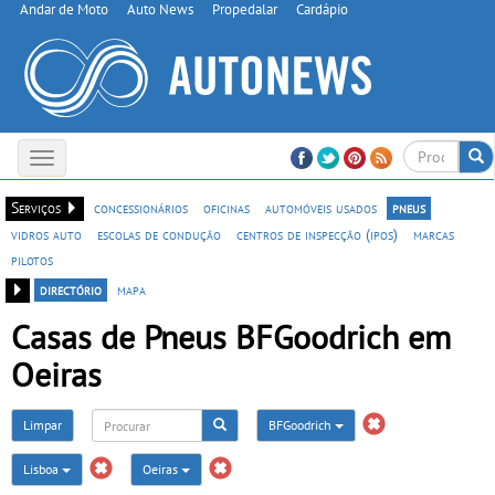
Andar de Moto
Auto News
Propedalar
Cardápio
Toggle
navigation
Serviços
concessionários
oficinas
automóveis usados
pneus
vidros auto
escolas de condução
centros de inspecção (ipos)
marcas
pilotos
directório
mapa
Casas de Pneus BFGoodrich em
Oeiras
Limpar
BFGoodrich
Lisboa
Oeiras