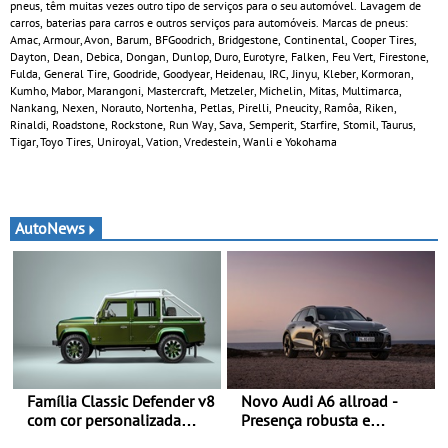
pneus, têm muitas vezes outro tipo de serviços para o seu automóvel. Lavagem de
carros, baterias para carros e outros serviços para automóveis. Marcas de pneus:
Amac, Armour, Avon, Barum, BFGoodrich, Bridgestone, Continental, Cooper Tires,
Dayton, Dean, Debica, Dongan, Dunlop, Duro, Eurotyre, Falken, Feu Vert, Firestone,
Fulda, General Tire, Goodride, Goodyear, Heidenau, IRC, Jinyu, Kleber, Kormoran,
Kumho, Mabor, Marangoni, Mastercraft, Metzeler, Michelin, Mitas, Multimarca,
Nankang, Nexen, Norauto, Nortenha, Petlas, Pirelli, Pneucity, Ramôa, Riken,
Rinaldi, Roadstone, Rockstone, Run Way, Sava, Semperit, Starfire, Stomil, Taurus,
Tigar, Toyo Tires, Uniroyal, Vation, Vredestein, Wanli e Yokohama
AutoNews
Família Classic Defender v8
Novo Audi A6 allroad -
com cor personalizada
Presença robusta e
apresenta nova versão
poderosa numa carroçaria