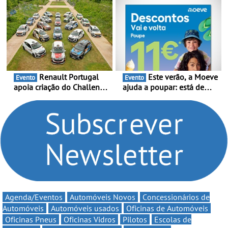
presença nacional ao lado
Portugal Karting e mira boa
da mítica prova de ciclismo
estreia - O Campeonato
e leva a sua gama SUV
Portugal Karting 2026
multi-energia às estradas
decorre entre 1 de Março e
de Portugal
6 de Setembro
Renault Portugal
Este verão, a Moeve
Evento
Evento
apoia criação do Challenge
ajuda a poupar: está de
Clio Rally5 - O
volta a campanha “Vai e
compromisso com o
Volta” com descontos de
automobilismo nacional
até 11€
continua em 2026
Agenda/Eventos
Automóveis Novos
Concessionários de
Automóveis
Automóveis usados
Oficinas de Automóveis
Oficinas Pneus
Oficinas Vidros
Pilotos
Escolas de