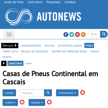
Andar de Moto
Auto News
Propedalar
Cardápio
Toggle
navigation
Serviços
concessionários
oficinas
automóveis usados
pneus
vidros auto
escolas de condução
centros de inspecção (ipos)
marcas
pilotos
directório
mapa
Casas de Pneus Continental em
Cascais
Limpar
Continental
Lisboa
Cascais