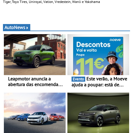
Tigar, Toyo Tires, Uniroyal, Vation, Vredestein, Wanli e Yokohama
AutoNews
Leapmotor anuncia a
Este verão, a Moeve
Evento
abertura das encomendas
ajuda a poupar: está de
do B03X - Uma nova
volta a campanha “Vai e
referência no segmento
Volta” com descontos de
dos crossovers urbanos
até 11€