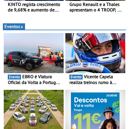
KINTO regista crescimento
Grupo Renault e a Thales
de 9,68% e aumento de
apresentam o 4 TROOP, um
43% na frota elétrica e
veículo tático inovador
plug-in
para futuras missões das
forças terrestres
Eventos
EBRO é Viatura
Vicente Capela
Evento
Evento
Oficial da Volta a Portugal
realiza treinos rumo à
2026 - Marca reforça
temporada do Campeonato
presença nacional ao lado
Portugal Karting e mira boa
da mítica prova de ciclismo
estreia - O Campeonato
e leva a sua gama SUV
Portugal Karting 2026
multi-energia às estradas
decorre entre 1 de Março e
de Portugal
6 de Setembro