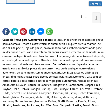
Ver mais
1 | 1
1
Casas de Pneus para Automóveis e motos:
O local onde encontra as casas de pneus
para automóvel, moto e outros veículos automóveis. Há quem prefira chamar-lhe
oficinas de pneus, lojas de pneus, pouco importa, são estabelecimentos onde pode
mudar pneus e verificar o seu estado. Os pneus são um elemento fundamental num
carro ou qualquer tipo de veículo automóvel. A segurança de um automóvel depende,
em muito, do estado dos pneus. Não descuide o estado dos pneus do seu automóvel,
moto ou outro tipo de veículo automóvel. De preferência, verifique diariamente o
estado e a pressão dos pneus do seu carro, moto ou de qualquer outro veículo
automóvel, ou pelo menos com grande regularidade. Estas casas ou oficinas de
pneus, têm muitas vezes outro tipo de serviços para o seu automóvel. Lavagem de
carros, baterias para carros e outros serviços para automóveis. Marcas de pneus:
Amac, Armour, Avon, Barum, BFGoodrich, Bridgestone, Continental, Cooper Tires,
Dayton, Dean, Debica, Dongan, Dunlop, Duro, Eurotyre, Falken, Feu Vert, Firestone,
Fulda, General Tire, Goodride, Goodyear, Heidenau, IRC, Jinyu, Kleber, Kormoran,
Kumho, Mabor, Marangoni, Mastercraft, Metzeler, Michelin, Mitas, Multimarca,
Nankang, Nexen, Norauto, Nortenha, Petlas, Pirelli, Pneucity, Ramôa, Riken,
Rinaldi, Roadstone, Rockstone, Run Way, Sava, Semperit, Starfire, Stomil, Taurus,