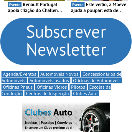
Renault Portugal
Este verão, a Moeve
Evento
Evento
apoia criação do Challenge
ajuda a poupar: está de
Clio Rally5 - O
volta a campanha “Vai e
compromisso com o
Volta” com descontos de
automobilismo nacional
até 11€
continua em 2026
Agenda/Eventos
Automóveis Novos
Concessionários de
Automóveis
Automóveis usados
Oficinas de Automóveis
Oficinas Pneus
Oficinas Vidros
Pilotos
Escolas de
Condução
Centros de Inspecção
Clubes Auto