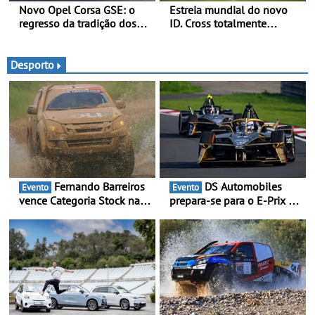
Novo Opel Corsa GSE: o
Estreia mundial do novo
regresso da tradição dos
ID. Cross totalmente
“hot hatch” - Pequeno,
elétrico: Classe Premium
potente, rápido: 207 kW
em formato compacto - Em
(281 cv), 345 Nm, 0 aos
Portugal, já será possível
Desporto
100 km/h em 5,5 segundos
encomendar um ID. Cross
no final deste mês
Fernando Barreiros
DS Automobiles
Evento
Evento
vence Categoria Stock na
prepara-se para o E-Prix de
Baja da Grécia - Piloto
Tóquio - A capital japonesa
conquista importante
vai acolher duas corridas
triunfo para o Mundial de
noturnas, uma estreia para
Bajas
no campeonato