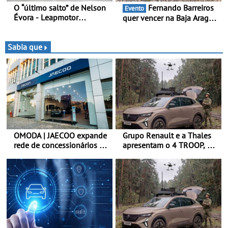
O “último salto” de Nelson
Fernando Barreiros
Evento
Évora - Leapmotor
quer vencer na Baja Aragón
Portugal ao lado do
- Piloto está na luta pelo
Campeão Olímpico num
título da Taça do Mundo de
momento histórico
Bajas
Sabia que
OMODA | JAECOO expande
Grupo Renault e a Thales
rede de concessionários -
apresentam o 4 TROOP, um
Reforço da cobertura a
veículo tático inovador
nível nacional continua em
para futuras missões das
bom ritmo
forças terrestres