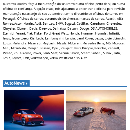
ou carros usados, faça a manutenção do seu carro numa oficina perto de si, ou numa
oficina de confiança. A opção é sua, nós ajudamos a encontrar a oficina para revisão,
manutenção ou arranjo do seu automóvel com o directório de oficinas de carros em
Portugal. Oficinas de carros, automóveis de diversas marcas de carros: Abarth, Alfa
Romeo, Aston Martin, Audi, Bentley, BMW, Bugatti, Cadillac, Caterham, Chevrolet,
Chrysler, Citroen, Dacia, Daewoo, Daihatsu, Datsun, Dodge, DS AUTOMOBILES,
Eterniti, Ferrari, Fiat, Fisker, Ford, Great Wall, Honda, Hummer, Hyundai, Infiniti,
Isuzu, Jaguar, Jeep, Kia, Lada, Lamborghini, Lancia, Land Rover, Lexus, Ligier, Lincoln,
Lotus, Mahindra, Maserati, Maybach, Mazda, McLaren, Mercedes Benz, MG, Microcar,
Mini, Mitsubishi, Morgan, Nissan, Opel, Peugeot, PGO, Piaggio, Porsche, Renault,
Rimac, Rolls-Royce, Rover, Saab, Seat, Secma, Skoda, Smart, Subaru, Suzuki, Tata,
Tesla, Toyota, TVR, Volkswagen, Volvo, Westfield e Yo-Auto
AutoNews