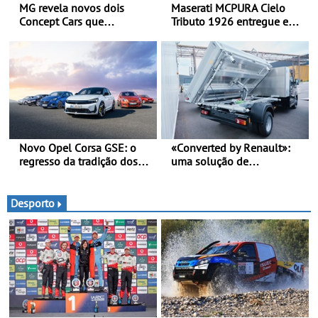
MG revela novos dois
Maserati MCPURA Cielo
Concept Cars que
Tributo 1926 entregue em
combinam a sua herança
Modena no dia das Mille
desportiva com tecnologia
Miglia 2026
avançada - No Goodwood
Festival of Speed 2026
Novo Opel Corsa GSE: o
«Converted by Renault»:
regresso da tradição dos
uma solução de
“hot hatch” - Pequeno,
transformação chave na
potente, rápido: 207 kW
mão - Um processo
(281 cv), 345 Nm, 0 aos
simples, fluido e rápido,
Desporto
100 km/h em 5,5 segundos
desde a encomenda, até à
entrega (prazos de entrega
reduzidos em 30%)