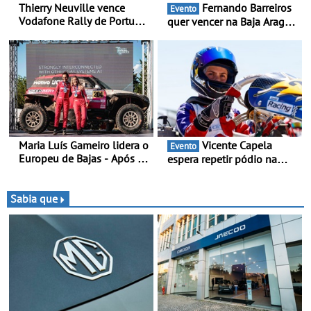
Thierry Neuville vence
Fernando Barreiros
Evento
Vodafone Rally de Portugal
quer vencer na Baja Aragón
2026 - Furo na penúltima
- Piloto está na luta pelo
especial tira triunfo a Ogier
título da Taça do Mundo de
Bajas
Maria Luís Gameiro lidera o
Vicente Capela
Evento
Europeu de Bajas - Após a
espera repetir pódio na
Baja da Grécia
categoria Rotax Júnior Max
em Castelo Branco - Depois
do 3.º lugar em Braga,
Sabia que
procura resultados ainda
melhores na 2.ª ronda da
RMC Portugal 2026