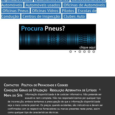
Automóveis
Automóveis usados
Oficinas de Automóveis
Oficinas Pneus
Oficinas Vidros
Pilotos
Escolas de
Condução
Centros de Inspecção
Clubes Auto
Contactos
Política de Privacidade e Cookies
Condições Gerais de Utilização
Resolução Alternativa de Litígios
A
informação disponibilizada é de carácter informativo. Não pretende ser
Mapa do Site
exaustiva nem completa. Não nos responsabilizamos por qualquer tipo
de incorrecção, embora tenhamos a preocupação de que a informação disponibilizada
seja o mais correcta possível. Os preços, quando existentes, são indicativos e devem ser
confirmados com os respectivos fornecedores ou marcas presentes neste portal, assim
como qualquer tipo de características técnicas.