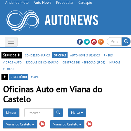
Andar de Moto
Auto News
Propedalar
Cardápio
Toggle
navigation
Serviços
concessionários
oficinas
automóveis usados
pneus
vidros auto
escolas de condução
centros de inspecção (ipos)
marcas
pilotos
directório
mapa
Oficinas Auto em Viana do
Castelo
Limpar
Marca
Viana do Castelo
Viana do Castelo