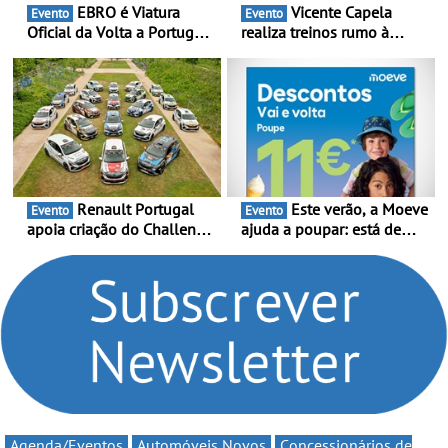
EBRO é Viatura
Vicente Capela
Evento
Evento
Oficial da Volta a Portugal
realiza treinos rumo à
2026 - Marca reforça
temporada do Campeonato
presença nacional ao lado
Portugal Karting e mira boa
da mítica prova de ciclismo
estreia - O Campeonato
e leva a sua gama SUV
Portugal Karting 2026
multi-energia às estradas
decorre entre 1 de Março e
de Portugal
6 de Setembro
Renault Portugal
Este verão, a Moeve
Evento
Evento
apoia criação do Challenge
ajuda a poupar: está de
Clio Rally5 - O
volta a campanha “Vai e
compromisso com o
Volta” com descontos de
automobilismo nacional
até 11€
continua em 2026
Agenda/Eventos
Automóveis Novos
Concessionários de