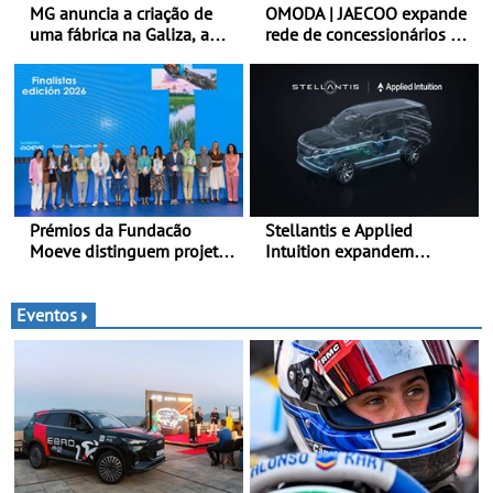
MG anuncia a criação de
OMODA | JAECOO expande
uma fábrica na Galiza, a
rede de concessionários -
primeira na Europa
Reforço da cobertura a
Continental - O início da
nível nacional continua em
produção está previsto
bom ritmo
para 2028, com uma
capacidade anual de até
120.000 veículos
Prémios da Fundacão
Stellantis e Applied
Moeve distinguem projeto
Intuition expandem
português Fruta Feia pela
colaboração com a STLA
promoção de uma
Brain - Para avançar no
transição ecológica justa
software de veículos e
Eventos
melhorar a experiência dos
clientes