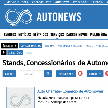
Tudo Sobre Rodas
Andar de Moto
AutoNews
Propedalar
Cardápio
EVENTOS
NOTÍCIAS
ELÉTRICOS
SERVIÇOS
CARROS NOVOS
MULTIMÉDIA
Serviços
concessionários
oficinas
automóveis usados
pneus
vidros a
directório
mapa
Stands, Concessionários de Automó
Limpar
Mitsubishi
Setúbal
Auto Charrete - Comercio de Automóveis
Morada:
Zona Industrial Ligeira, Lote 11
7540-235 Santiago do Cacém