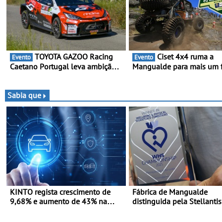
TOYOTA GAZOO Racing
Ciset 4x4 ruma a
Evento
Evento
Caetano Portugal leva ambição
Mangualde para mais um 
redobrada ao Rali da Madeira,
semana de espetáculo,
com Pedro Almeida e Kris Meeke
resistência e desafios na
montanha
Sabia que
KINTO regista crescimento de
Fábrica de Mangualde
9,68% e aumento de 43% na
distinguida pela Stellantis
frota elétrica e plug-in
sua política de bem-estar 
Distinção reconhece dois