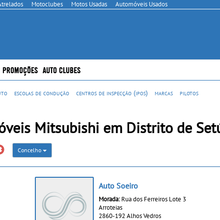
Atrelados
Motoclubes
Motos Usadas
Automóveis Usados
PROMOÇÕES
AUTO CLUBES
uto
escolas de condução
centros de inspecção (ipos)
marcas
pilotos
veis Mitsubishi em Distrito de Set
Concelho
Auto Soeiro
Morada:
Rua dos Ferreiros Lote 3
Arroteias
2860-192 Alhos Vedros