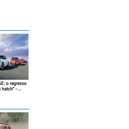
E: o regresso
 hatch” -
rápido: 207
m, 0 aos 100
dos