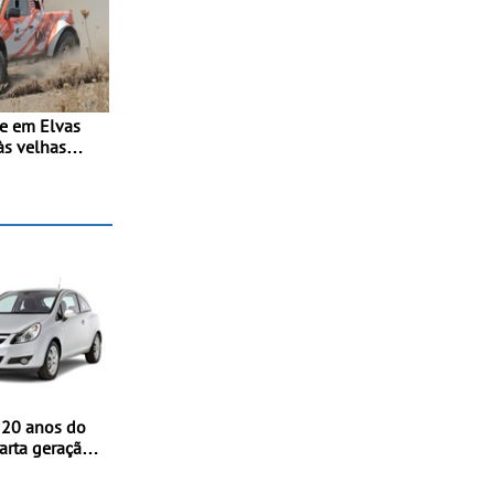
se em Elvas
às velhas
erreno -
ovo troféu
o Alto
ras T0, T8 e
 20 anos do
arta geração
streia
nternacional