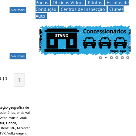
Pneus
Oficinas Vidros
Pilotos
Escolas de
Condução
Centros de Inspecção
Clubes
Ver mais
Auto
Ver mais
1 | 1
1
zação geográfica de
sionários, onde vai
ston Martin, Audi,
Wall, Honda,
 Benz, MG, Microcar,
, TVR, Volkswagen,