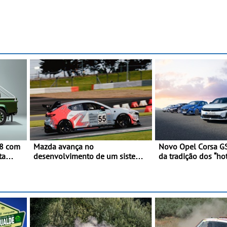
v8 com
Mazda avança no
Novo Opel Corsa GS
ta
desenvolvimento de um sistema
da tradição dos “hot
embarcado de captura de CO₂ -
Pequeno, potente, 
Demonstração com sucesso do
kW (281 cv), 345 N
armazenamento de CO₂ em
km/h em 5,5 segun
testes da Super Taikyu Series