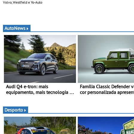
Volvo, Westfield e Yo-Auto
AutoNews
Audi Q4 e-tron: mais
Família Classic Defender 
equipamento, mais tecnologia e
cor personalizada apresen
uma oferta ainda mais
nova versão Double Cab
competitiva - Até 740
quilómetros de autonomia e
Desporto
carregamento mais rápido