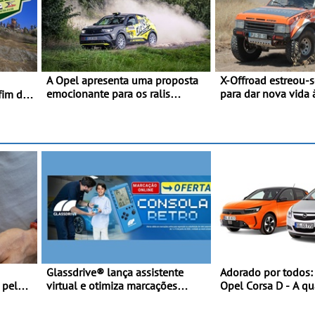
A Opel apresenta uma proposta
X-Offroad estreou-
emocionante para os ralis
para dar nova vida 
fim de
internacionais - Novo automóvel
glórias do todo-o-t
de competição, um calendário
Primeira prova do n
apelativo e uma equipa júnior
juntou 14 pilotos n
competitiva
Alentejo, com viatu
TA em competição
Glassdrive® lança assistente
Adorado por todos:
 pela
virtual e otimiza marcações
Opel Corsa D - A qu
-
online em Portugal - A Assistente
do Corsa celebra a e
“Ana” está disponível 24 horas
mundial no Salão I