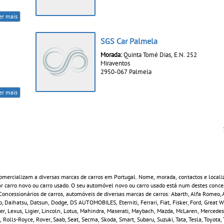
er mais
SGS Car Palmela
Morada:
Quinta Tomé Dias, E.N. 252
Miraventos
2950-067 Palmela
er mais
mercializam a diversas marcas de carros em Portugal. Nome, morada, contactos e locali
 carro novo ou carro usado. O seu automóvel novo ou carro usado está num destes conces
ncessionários de carros, automóveis de diversas marcas de carros: Abarth, Alfa Romeo, A
, Daihatsu, Datsun, Dodge, DS AUTOMOBILES, Eterniti, Ferrari, Fiat, Fisker, Ford, Great 
ver, Lexus, Ligier, Lincoln, Lotus, Mahindra, Maserati, Maybach, Mazda, McLaren, Mercedes
 Rolls-Royce, Rover, Saab, Seat, Secma, Skoda, Smart, Subaru, Suzuki, Tata, Tesla, Toyota