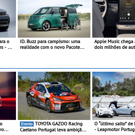
ara o
ID. Buzz para campismo: uma
Apple Music chega 
es - A
realidade com o novo Pacote
dois milhões de au
ra a
Boa-Noite - Pacote Boa-Noite: o
Volvo
ID. Buzz em versão Auto-
Caravana com ISV de 0 €
 o
TOYOTA GAZOO Racing
O “último salto” de
Evento
vo
- Leapmotor Portug
Caetano Portugal leva ambição