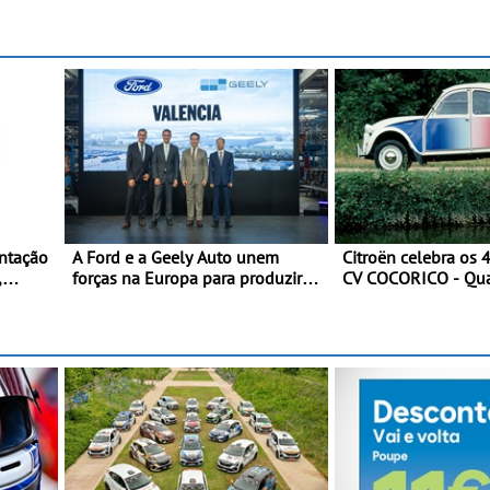
Campeão Olímpico
redobrada ao Rali da Madeira,
a
momento histórico
com Pedro Almeida e Kris Meeke
ntação
A Ford e a Geely Auto unem
Citroën celebra os 
,
forças na Europa para produzir
CV COCORICO - Qua
veículos multienergia de última
vestiu a sua camisol
valor
geração em Espanha