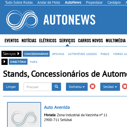
Tudo Sobre Rodas
Andar de Moto
AutoNews
Propedalar
Cardápio
EVENTOS
NOTÍCIAS
ELÉTRICOS
SERVIÇOS
CARROS NOVOS
MULTIMÉDIA
Serviços
concessionários
oficinas
automóveis usados
pneus
vidros a
directório
mapa
Stands, Concessionários de Automó
Limpar
Daihatsu
Setúbal
Auto Avenida
Morada:
Zona Industrial da Varzinha nº 11
2900-711 Setúbal