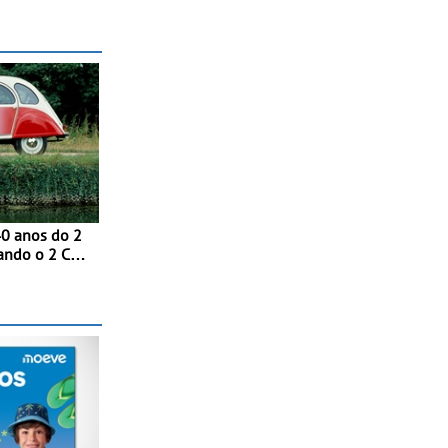
 num
40 anos do 2
ndo o 2 CV
a tricolor