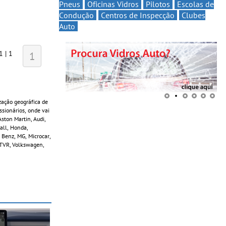
Pneus
Oficinas Vidros
Pilotos
Escolas de
Condução
Centros de Inspecção
Clubes
Auto
1 | 1
1
zação geográfica de
sionários, onde vai
ston Martin, Audi,
Wall, Honda,
 Benz, MG, Microcar,
, TVR, Volkswagen,