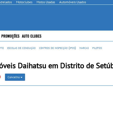
Atrelados
Motoclubes
Motos Usadas
Automóveis Usados
PROMOÇÕES
AUTO CLUBES
uto
escolas de condução
centros de inspecção (ipos)
marcas
pilotos
veis Daihatsu em Distrito de Setú
Concelho