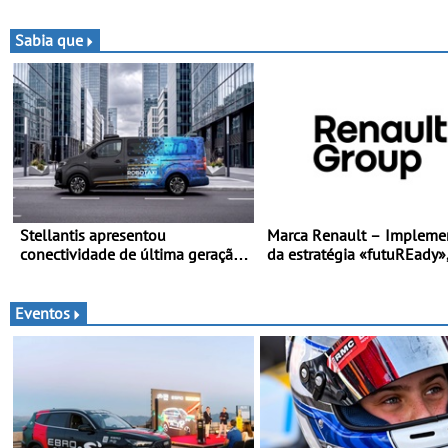
desportivo elétrico com as
Três dezenas de equipas em
melhores performances d
Bragança
categoria
Sabia que
Stellantis apresentou
Marca Renault – Impleme
conectividade de última geração
da estratégia «futuREady»
e a plataforma L4-Ready™ na
combinando crescimento,
Move 2026, em Londres
eletrificação e criação de 
Eventos