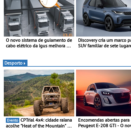
O novo sistema de guiamento de
Discovery cria um marco p
cabo elétrico da igus melhora o
SUV familiar de sete lugar
carregamento de camiões e
gama Discovery passa ago
carros elétricos - O e-tract DC
disponibilizar três versões
horizontal traz mais conforto
distintas
Desporto
para os motoristas, menos
acidentes nas manobras e
máxima proteção contra furtos
CPTrial 4x4: cidade raiana
Encomendas abertas para
Evento
Peugeot E-208 GTi - O no
acolhe "Heat of the Mountain" -