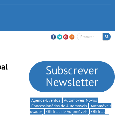
bal
Agenda/Eventos
Automóveis Novos
Concessionários de Automóveis
Automóveis
usados
Oficinas de Automóveis
Oficinas