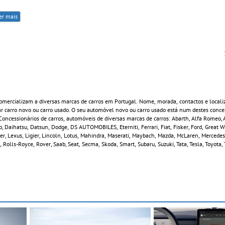
er mais
mercializam a diversas marcas de carros em Portugal. Nome, morada, contactos e locali
 carro novo ou carro usado. O seu automóvel novo ou carro usado está num destes conces
ncessionários de carros, automóveis de diversas marcas de carros: Abarth, Alfa Romeo, A
, Daihatsu, Datsun, Dodge, DS AUTOMOBILES, Eterniti, Ferrari, Fiat, Fisker, Ford, Great 
ver, Lexus, Ligier, Lincoln, Lotus, Mahindra, Maserati, Maybach, Mazda, McLaren, Mercedes
 Rolls-Royce, Rover, Saab, Seat, Secma, Skoda, Smart, Subaru, Suzuki, Tata, Tesla, Toyota