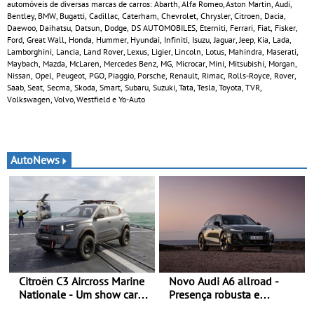
automóveis de diversas marcas de carros: Abarth, Alfa Romeo, Aston Martin, Audi,
Bentley, BMW, Bugatti, Cadillac, Caterham, Chevrolet, Chrysler, Citroen, Dacia,
Daewoo, Daihatsu, Datsun, Dodge, DS AUTOMOBILES, Eterniti, Ferrari, Fiat, Fisker,
Ford, Great Wall, Honda, Hummer, Hyundai, Infiniti, Isuzu, Jaguar, Jeep, Kia, Lada,
Lamborghini, Lancia, Land Rover, Lexus, Ligier, Lincoln, Lotus, Mahindra, Maserati,
Maybach, Mazda, McLaren, Mercedes Benz, MG, Microcar, Mini, Mitsubishi, Morgan,
Nissan, Opel, Peugeot, PGO, Piaggio, Porsche, Renault, Rimac, Rolls-Royce, Rover,
Saab, Seat, Secma, Skoda, Smart, Subaru, Suzuki, Tata, Tesla, Toyota, TVR,
Volkswagen, Volvo, Westfield e Yo-Auto
AutoNews
Citroën C3 Aircross Marine
Novo Audi A6 allroad -
Nationale - Um show car
Presença robusta e
inédito que celebra 400
poderosa numa carroçaria