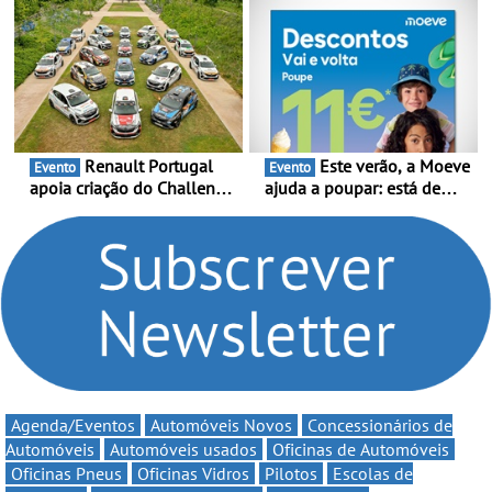
presença nacional ao lado
Portugal Karting e mira boa
da mítica prova de ciclismo
estreia - O Campeonato
e leva a sua gama SUV
Portugal Karting 2026
multi-energia às estradas
decorre entre 1 de Março e
de Portugal
6 de Setembro
Renault Portugal
Este verão, a Moeve
Evento
Evento
apoia criação do Challenge
ajuda a poupar: está de
Clio Rally5 - O
volta a campanha “Vai e
compromisso com o
Volta” com descontos de
automobilismo nacional
até 11€
continua em 2026
Agenda/Eventos
Automóveis Novos
Concessionários de
Automóveis
Automóveis usados
Oficinas de Automóveis
Oficinas Pneus
Oficinas Vidros
Pilotos
Escolas de