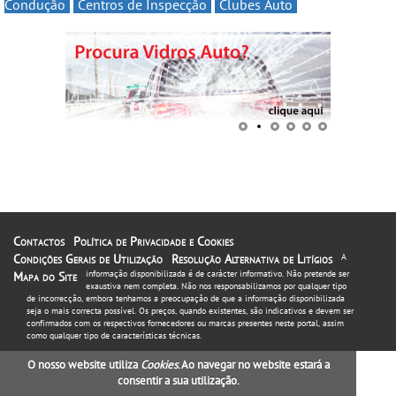
Condução
Centros de Inspecção
Clubes Auto
Contactos
Política de Privacidade e Cookies
Condições Gerais de Utilização
Resolução Alternativa de Litígios
A
informação disponibilizada é de carácter informativo. Não pretende ser
Mapa do Site
exaustiva nem completa. Não nos responsabilizamos por qualquer tipo
de incorrecção, embora tenhamos a preocupação de que a informação disponibilizada
seja o mais correcta possível. Os preços, quando existentes, são indicativos e devem ser
confirmados com os respectivos fornecedores ou marcas presentes neste portal, assim
como qualquer tipo de características técnicas.
O nosso website utiliza
Cookies
. Ao navegar no website estará a
consentir a sua utilização.