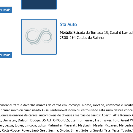
er mais
Sta Auto
Morada:
Estrada da Tornada 15, Casal d Lavrad
2500-294 Caldas da Rainha
er mais
mercializam a diversas marcas de carros em Portugal. Nome, morada, contactos e locali
 carro novo ou carro usado. O seu automóvel novo ou carro usado está num destes conces
ncessionários de carros, automóveis de diversas marcas de carros: Abarth, Alfa Romeo, A
, Daihatsu, Datsun, Dodge, DS AUTOMOBILES, Eterniti, Ferrari, Fiat, Fisker, Ford, Great 
ver, Lexus, Ligier, Lincoln, Lotus, Mahindra, Maserati, Maybach, Mazda, McLaren, Mercedes
 Rolls-Royce, Rover, Saab, Seat, Secma, Skoda, Smart, Subaru, Suzuki, Tata, Tesla, Toyota