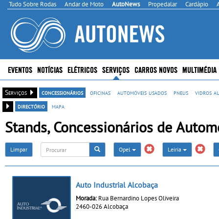
Tudo Sobre Rodas
Andar de Moto
AutoNews
Propedalar
Cardápio
EVENTOS
NOTÍCIAS
ELÉTRICOS
SERVIÇOS
CARROS NOVOS
MULTIMÉDIA
Serviços
concessionários
oficinas
automóveis usados
pneus
vidros a
directório
mapa
Stands, Concessionários de Automó
Limpar
Opel
Leiria
Auto Industrial Alcobaça
Morada:
Rua Bernardino Lopes Oliveira
2460-026 Alcobaça