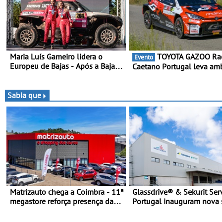
Maria Luís Gameiro lidera o
TOYOTA GAZOO Racing
Evento
Europeu de Bajas - Após a Baja
Caetano Portugal leva am
da Grécia
redobrada ao Rali da Made
com Pedro Almeida e Kris
Sabia que
Matrizauto chega a Coimbra - 11ª
Glassdrive® & Sekurit Ser
megastore reforça presença da
Portugal inauguram nova 
marca na Região Centro
em Vila Nova de Gaia e
melhoram resposta ao