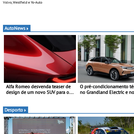
Volvo, Westfield e Yo-Auto
AutoNews
Alfa Romeo desvenda teaser de
O pré-condicionamento té
design de um novo SUV para o
no Grandland Electric e n
segmento C - Apresentado
modelos Opel - Manter-se
oficialmente no quarto trimestre
nos dias quentes de verão
de 2027
Desporto