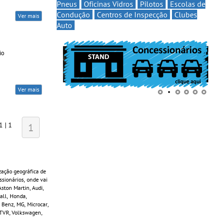
Pneus
Oficinas Vidros
Pilotos
Escolas de
Condução
Centros de Inspecção
Clubes
Ver mais
Auto
io
Ver mais
1 | 1
1
zação geográfica de
sionários, onde vai
ston Martin, Audi,
Wall, Honda,
 Benz, MG, Microcar,
, TVR, Volkswagen,