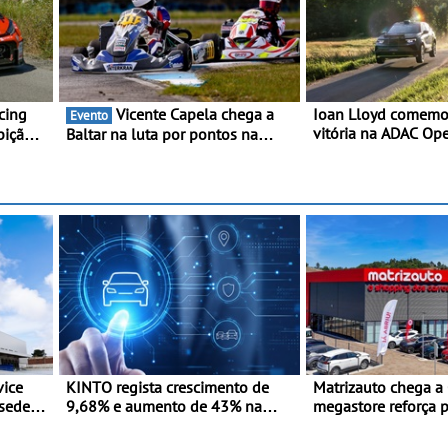
Vicente Capela chega a
Ioan Lloyd comemor
Evento
vitória na ADAC Ope
bição
Baltar na luta por pontos na
Cup - Claire Schönb
ira,
classificação - Piloto de Beja
segunda mulher a s
 Meeke
disputa a 3ª ronda do RMC
na Rally Cup
Portugal com ambição renovada
de regressar ao pódio
vice
KINTO regista crescimento de
Matrizauto chega a
sede
9,68% e aumento de 43% na
megastore reforça 
frota elétrica e plug-in
marca na Região Ce