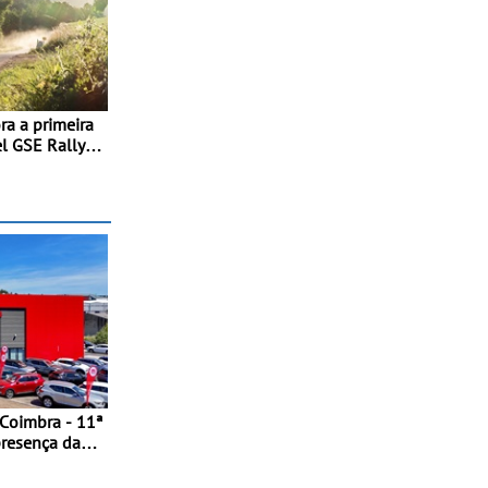
a a primeira
l GSE Rally
orn é a
ubir ao pódio
 Coimbra - 11ª
presença da
ntro