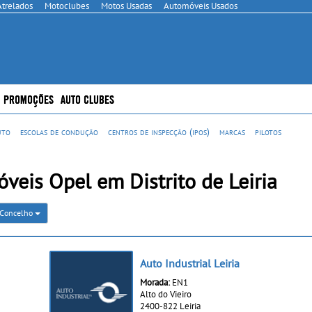
Atrelados
Motoclubes
Motos Usadas
Automóveis Usados
PROMOÇÕES
AUTO CLUBES
uto
escolas de condução
centros de inspecção (ipos)
marcas
pilotos
veis Opel em Distrito de Leiria
Concelho
Auto Industrial Leiria
Morada:
EN1
Alto do Vieiro
2400-822 Leiria