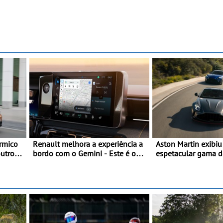
rmico
Renault melhora a experiência a
Aston Martin exibi
outros
bordo com o Gemini - Este é o
espetacular gama 
 fresco
assistente de IA da google, agora
modelos ‘S’ no Go
disponível com o OpenR link
Festival of Speed 