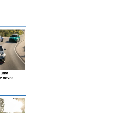
u uma
de novos
odwood
2026