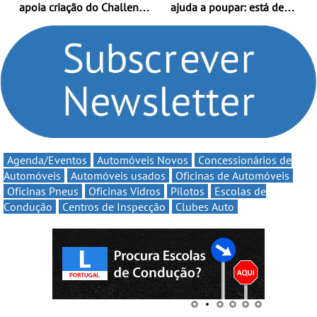
apoia criação do Challenge
ajuda a poupar: está de
Clio Rally5 - O
volta a campanha “Vai e
compromisso com o
Volta” com descontos de
automobilismo nacional
até 11€
continua em 2026
Agenda/Eventos
Automóveis Novos
Concessionários de
Automóveis
Automóveis usados
Oficinas de Automóveis
Oficinas Pneus
Oficinas Vidros
Pilotos
Escolas de
Condução
Centros de Inspecção
Clubes Auto