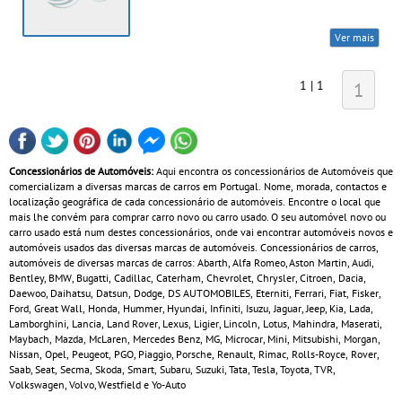
Ver mais
1 | 1
1
Concessionários de Automóveis:
Aqui encontra os concessionários de Automóveis que
comercializam a diversas marcas de carros em Portugal. Nome, morada, contactos e
localização geográfica de cada concessionário de automóveis. Encontre o local que
mais lhe convém para comprar carro novo ou carro usado. O seu automóvel novo ou
carro usado está num destes concessionários, onde vai encontrar automóveis novos e
automóveis usados das diversas marcas de automóveis. Concessionários de carros,
automóveis de diversas marcas de carros: Abarth, Alfa Romeo, Aston Martin, Audi,
Bentley, BMW, Bugatti, Cadillac, Caterham, Chevrolet, Chrysler, Citroen, Dacia,
Daewoo, Daihatsu, Datsun, Dodge, DS AUTOMOBILES, Eterniti, Ferrari, Fiat, Fisker,
Ford, Great Wall, Honda, Hummer, Hyundai, Infiniti, Isuzu, Jaguar, Jeep, Kia, Lada,
Lamborghini, Lancia, Land Rover, Lexus, Ligier, Lincoln, Lotus, Mahindra, Maserati,
Maybach, Mazda, McLaren, Mercedes Benz, MG, Microcar, Mini, Mitsubishi, Morgan,
Nissan, Opel, Peugeot, PGO, Piaggio, Porsche, Renault, Rimac, Rolls-Royce, Rover,
Saab, Seat, Secma, Skoda, Smart, Subaru, Suzuki, Tata, Tesla, Toyota, TVR,
Volkswagen, Volvo, Westfield e Yo-Auto