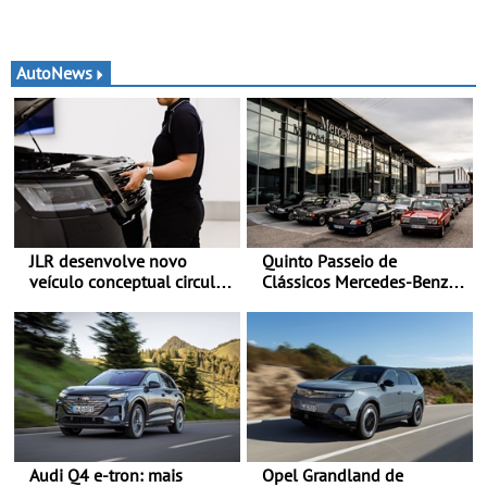
AutoNews
JLR desenvolve novo
Quinto Passeio de
veículo conceptual circular
Clássicos Mercedes-Benz
para reduzir a pegada de
Soc. Com. C. Santos com
carbono - O projeto é
inscrições abertas
designado como
Cornerstone
Audi Q4 e-tron: mais
Opel Grandland de