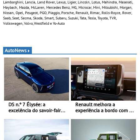
Lamborghini, Lancia, Land Rover, Lexus, Ligier, Lincoln, Lotus, Mahindra, Maserati,
Maybach, Mazda, McLaren, Mercedes Benz, MG, Microcar, Mini, Mitsubishi, Morgan,
Nissan, Opel, Peugeot, PGO, Piaggio, Porsche, Renault, Rimac, Rolls-Royce, Rover,
Saab, Seat, Secma, Skoda, Smart, Subaru, Suzuki, Tata, Tesla, Toyota, TVR,
Volkswagen, Volvo, Westfield e Yo-Auto
AutoNews
DS n.º 7 Élysée: a
Renault melhora a
excelência do savoir-faire
experiência a bordo com o
francês ao serviço do
Gemini - Este é o assistente
presidente da República
de IA da google, agora
Francesa
disponível com o OpenR
link