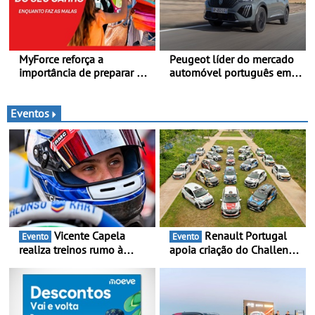
MyForce reforça a
Peugeot líder do mercado
importância de preparar o
automóvel português em
carro antes das viagens de
junho e no primeiro
verão - Dicas para antes da
semestre
viagem de automóvel
Eventos
Vicente Capela
Renault Portugal
Evento
Evento
realiza treinos rumo à
apoia criação do Challenge
temporada do Campeonato
Clio Rally5 - O
Portugal Karting e mira boa
compromisso com o
estreia - O Campeonato
automobilismo nacional
Portugal Karting 2026
continua em 2026