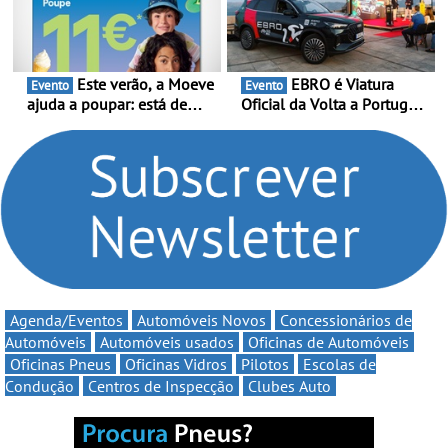
decorre entre 1 de Março e
6 de Setembro
Este verão, a Moeve
EBRO é Viatura
Evento
Evento
ajuda a poupar: está de
Oficial da Volta a Portugal
volta a campanha “Vai e
2026 - Marca reforça
Volta” com descontos de
presença nacional ao lado
até 11€
da mítica prova de ciclismo
e leva a sua gama SUV
multi-energia às estradas
de Portugal
Agenda/Eventos
Automóveis Novos
Concessionários de
Automóveis
Automóveis usados
Oficinas de Automóveis
Oficinas Pneus
Oficinas Vidros
Pilotos
Escolas de
Condução
Centros de Inspecção
Clubes Auto