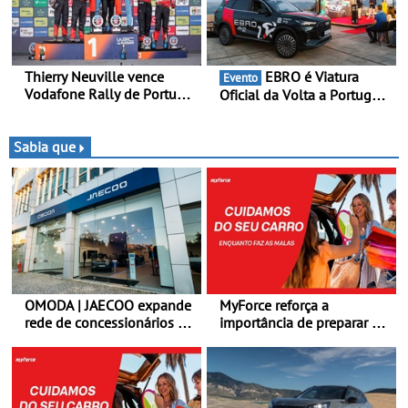
multi-energia às estradas
multi-energia às estradas
de Portugal
de Portugal
Thierry Neuville vence
EBRO é Viatura
Evento
Vodafone Rally de Portugal
Oficial da Volta a Portugal
2026 - Furo na penúltima
2026 - Marca reforça
especial tira triunfo a Ogier
presença nacional ao lado
da mítica prova de ciclismo
Sabia que
e leva a sua gama SUV
multi-energia às estradas
de Portugal
OMODA | JAECOO expande
MyForce reforça a
rede de concessionários -
importância de preparar o
Reforço da cobertura a
carro antes das viagens de
nível nacional continua em
verão - Dicas para antes da
bom ritmo
viagem de automóvel