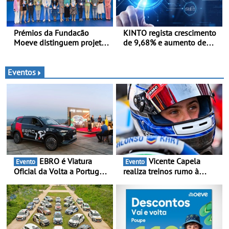
manutenção incluída
Prémios da Fundacão
KINTO regista crescimento
Moeve distinguem projeto
de 9,68% e aumento de
português Fruta Feia pela
43% na frota elétrica e
promoção de uma
plug-in
transição ecológica justa
Eventos
EBRO é Viatura
Vicente Capela
Evento
Evento
Oficial da Volta a Portugal
realiza treinos rumo à
2026 - Marca reforça
temporada do Campeonato
presença nacional ao lado
Portugal Karting e mira boa
da mítica prova de ciclismo
estreia - O Campeonato
e leva a sua gama SUV
Portugal Karting 2026
multi-energia às estradas
decorre entre 1 de Março e