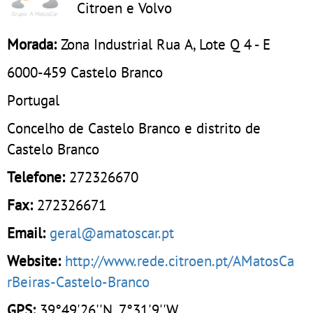
Citroen e Volvo
Morada:
Zona Industrial Rua A, Lote Q 4 - E
6000-459
Castelo Branco
Portugal
Concelho de Castelo Branco e distrito de
Castelo Branco
Telefone:
272326670
Fax:
272326671
Email:
geral@amatoscar.pt
Website:
http://www.rede.citroen.pt/AMatosCa
rBeiras-Castelo-Branco
GPS:
39°49'26''N, 7°31'9''W