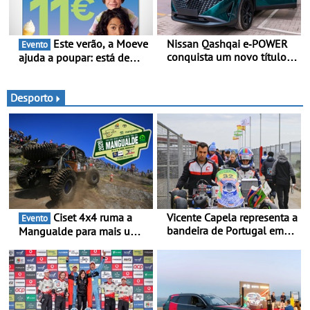
Este verão, a Moeve
Nissan Qashqai e‑POWER
Evento
conquista um novo título
ajuda a poupar: está de
do Guinness World
volta a campanha “Vai e
Records™ - Uma viagem
Volta” com descontos de
de 1.980 km sem parar
até 11€
Desporto
para carregamento ou
abastecimento
Ciset 4x4 ruma a
Vicente Capela representa a
Evento
bandeira de Portugal em
Mangualde para mais um
novo desafio pelo
fim de semana de
Espanhol de Kart - Piloto
espetáculo, resistência e
de Beja chega para a 2ª
desafios na montanha
ronda do Campeonato
Espanhol de Kart, em
Teruel