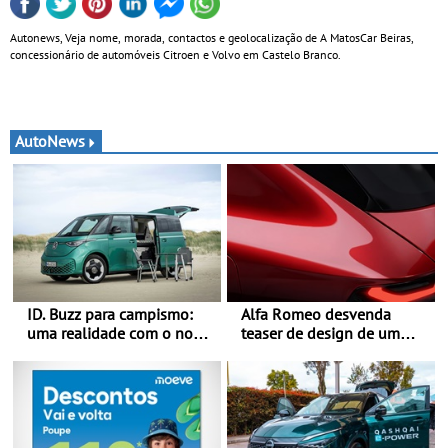
Autonews, Veja nome, morada, contactos e geolocalização de A MatosCar Beiras,
concessionário de automóveis Citroen e Volvo em Castelo Branco.
AutoNews
ID. Buzz para campismo:
Alfa Romeo desvenda
uma realidade com o novo
teaser de design de um
Pacote Boa-Noite - Pacote
novo SUV para o segmento
Boa-Noite: o ID. Buzz em
C - Apresentado
versão Auto-Caravana com
oficialmente no quarto
ISV de 0 €
trimestre de 2027