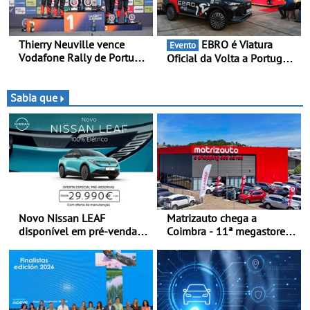
Thierry Neuville vence
EBRO é Viatura
Evento
Vodafone Rally de Portugal
Oficial da Volta a Portugal
2026 - Furo na penúltima
2026 - Marca reforça
especial tira triunfo a Ogier
presença nacional ao lado
da mítica prova de ciclismo
Sabia que
e leva a sua gama SUV
multi-energia às estradas
de Portugal
Novo Nissan LEAF
Matrizauto chega a
disponível em pré-venda a
Coimbra - 11ª megastore
partir de 29.990 euros +
reforça presença da marca
IVA - Como parte da
na Região Centro
campanha exclusiva de
lançamento, os primeiros
clientes beneficiam da
oferta de 3 anos de