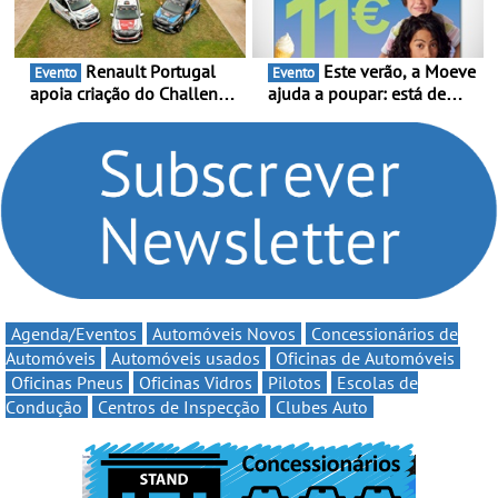
de Portugal
6 de Setembro
Renault Portugal
Este verão, a Moeve
Evento
Evento
apoia criação do Challenge
ajuda a poupar: está de
Clio Rally5 - O
volta a campanha “Vai e
compromisso com o
Volta” com descontos de
automobilismo nacional
até 11€
continua em 2026
Agenda/Eventos
Automóveis Novos
Concessionários de
Automóveis
Automóveis usados
Oficinas de Automóveis
Oficinas Pneus
Oficinas Vidros
Pilotos
Escolas de
Condução
Centros de Inspecção
Clubes Auto