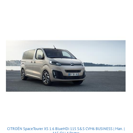
CITROËN SpaceTourer XS 1.6 BlueHDi 115 S&S CVM6 BUSINESS | Man. |