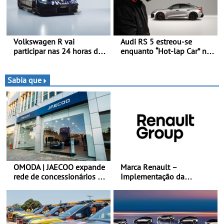
multi-energia às estradas
de Portugal
Volkswagen R vai
Audi RS 5 estreou-se
participar nas 24 horas de
enquanto “Hot-lap Car” no
Nürburgring em 2027 - No
grande prémio de Fórmula
ano em que assinala o 25.º
1 de Miami
aniversário da Marca de
Sabia que
performance premium
OMODA | JAECOO expande
Marca Renault –
rede de concessionários -
Implementação da
Reforço da cobertura a
estratégia «futuREady»,
nível nacional continua em
combinando crescimento,
bom ritmo
eletrificação e criação de
valor