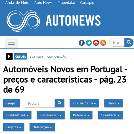
Andar de Moto
Auto News
Propedalar
Cardápio
Toggle
navigation
grelha
listagem
comparação
Automóveis Novos em Portugal -
preços e características - pág. 23
de 69
Limpar
Tipo de Carro
Marca
Combustível
Transmissão
Potência
Cilindrada
Lugares
Ordenação