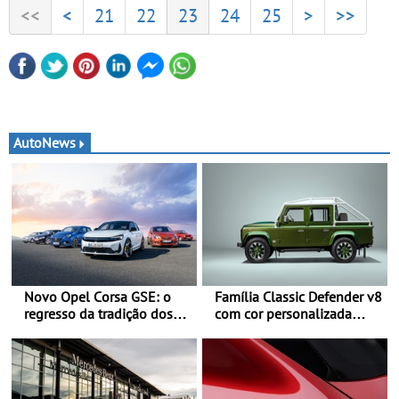
<<
<
21
22
23
24
25
>
>>
AutoNews
Novo Opel Corsa GSE: o
Família Classic Defender v8
regresso da tradição dos
com cor personalizada
“hot hatch” - Pequeno,
apresenta nova versão
potente, rápido: 207 kW
Double Cab
(281 cv), 345 Nm, 0 aos
100 km/h em 5,5 segundos