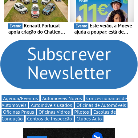
multi-energia às estradas
decorre entre 1 de Março e
de Portugal
6 de Setembro
Renault Portugal
Este verão, a Moeve
Evento
Evento
apoia criação do Challenge
ajuda a poupar: está de
Clio Rally5 - O
volta a campanha “Vai e
compromisso com o
Volta” com descontos de
automobilismo nacional
até 11€
continua em 2026
Agenda/Eventos
Automóveis Novos
Concessionários de
Automóveis
Automóveis usados
Oficinas de Automóveis
Oficinas Pneus
Oficinas Vidros
Pilotos
Escolas de
Condução
Centros de Inspecção
Clubes Auto