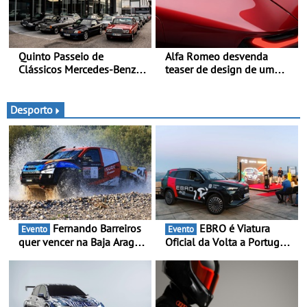
Quinto Passeio de
Alfa Romeo desvenda
Clássicos Mercedes-Benz
teaser de design de um
Soc. Com. C. Santos com
novo SUV para o segmento
inscrições abertas
C - Apresentado
oficialmente no quarto
Desporto
trimestre de 2027
Fernando Barreiros
EBRO é Viatura
Evento
Evento
quer vencer na Baja Aragón
Oficial da Volta a Portugal
- Piloto está na luta pelo
2026 - Marca reforça
título da Taça do Mundo de
presença nacional ao lado
Bajas
da mítica prova de ciclismo
e leva a sua gama SUV