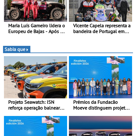
Espanhol de Kart, em
Teruel
Maria Luís Gameiro lidera o
Vicente Capela representa a
Europeu de Bajas - Após a
bandeira de Portugal em
Baja da Grécia
novo desafio pelo
Espanhol de Kart - Piloto
de Beja chega para a 2ª
Sabia que
ronda do Campeonato
Espanhol de Kart, em
Teruel
Projeto Seawatch: ISN
Prémios da Fundacão
reforça operação balnear
Moeve distinguem projeto
de 2026 - Com apoio de
português Fruta Feia pela
viaturas Volkswagen
promoção de uma
veículos comerciais
transição ecológica justa