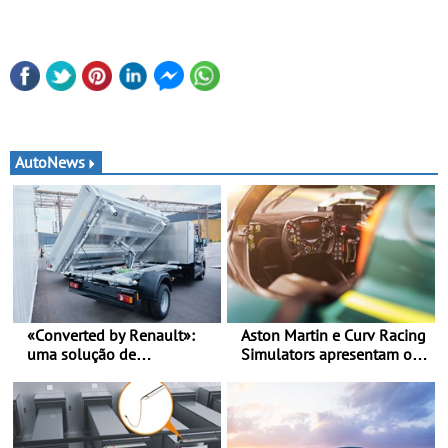
AutoNews
«Converted by Renault»:
Aston Martin e Curv Racing
uma solução de
Simulators apresentam o
transformação chave na
AMR-C01-R Hypercar
mão - Um processo
Edition - Simulador celebra
simples, fluido e rápido,
os Aston Martin Valkyrie
desde a encomenda, até à
que competem em Le Mans