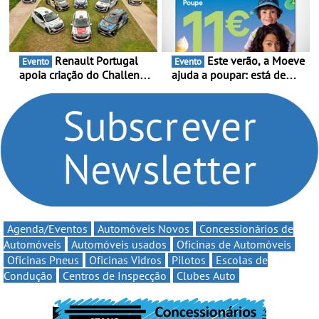
multi-energia às estradas
decorre entre 1 de Março e
de Portugal
6 de Setembro
Renault Portugal
Este verão, a Moeve
Evento
Evento
apoia criação do Challenge
ajuda a poupar: está de
Clio Rally5 - O
volta a campanha “Vai e
compromisso com o
Volta” com descontos de
automobilismo nacional
até 11€
continua em 2026
Agenda/Eventos
Automóveis Novos
Concessionários de
Automóveis
Automóveis usados
Oficinas de Automóveis
Oficinas Pneus
Oficinas Vidros
Pilotos
Escolas de
Condução
Centros de Inspecção
Clubes Auto