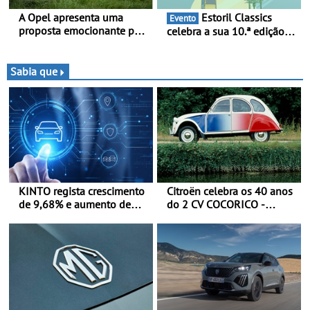
A Opel apresenta uma
Estoril Classics
Evento
proposta emocionante para
celebra a sua 10.ª edição
os ralis internacionais -
de 18 a 20 de Setembro de
Novo automóvel de
2026
competição, um calendário
Sabia que
apelativo e uma equipa
júnior competitiva
KINTO regista crescimento
Citroën celebra os 40 anos
de 9,68% e aumento de
do 2 CV COCORICO -
43% na frota elétrica e
Quando o 2 CV vestiu a sua
plug-in
camisola tricolor