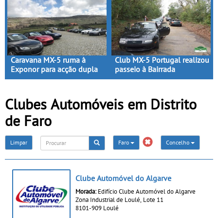
Caravana MX-5 ruma à
Club MX-5 Portugal realizou
Exponor para acção dupla
passeio à Bairrada
Clubes Automóveis em Distrito
de Faro
Limpar
Faro
Concelho
Clube Automóvel do Algarve
Morada:
Edifício Clube Automóvel do Algarve
Zona Industrial de Loulé, Lote 11
8101-909 Loulé