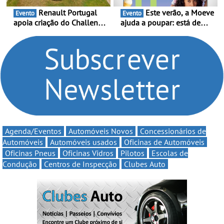
Renault Portugal
Este verão, a Moeve
Evento
Evento
apoia criação do Challenge
ajuda a poupar: está de
Clio Rally5 - O
volta a campanha “Vai e
compromisso com o
Volta” com descontos de
automobilismo nacional
até 11€
continua em 2026
Agenda/Eventos
Automóveis Novos
Concessionários de
Automóveis
Automóveis usados
Oficinas de Automóveis
Oficinas Pneus
Oficinas Vidros
Pilotos
Escolas de
Condução
Centros de Inspecção
Clubes Auto