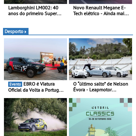
Lamborghini LM002: 40
Novo Renault Megane E-
anos do primeiro Super
Tech elétrico - Ainda mais
SUV da história - Em 1986,
personalidade, dinamismo
a Lamborghini desvendou
e tecnologia
o extraordinário todo-o-
Desporto
terreno com motor V12 que
abriu caminho para a
família Urus
EBRO é Viatura
O “último salto” de Nelson
Evento
Évora - Leapmotor
Oficial da Volta a Portugal
Portugal ao lado do
2026 - Marca reforça
Campeão Olímpico num
presença nacional ao lado
momento histórico
da mítica prova de ciclismo
e leva a sua gama SUV
multi-energia às estradas
de Portugal