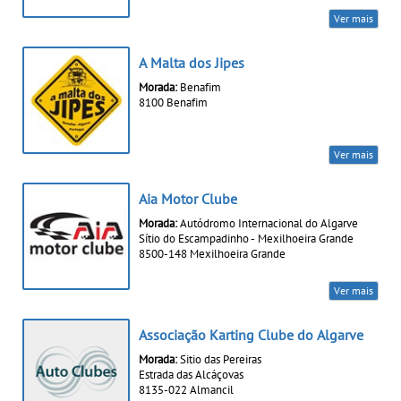
Ver mais
A Malta dos Jipes
Morada:
Benafim
8100 Benafim
Ver mais
Aia Motor Clube
Morada:
Autódromo Internacional do Algarve
Sítio do Escampadinho - Mexilhoeira Grande
8500-148 Mexilhoeira Grande
Ver mais
Associação Karting Clube do Algarve
Morada:
Sitio das Pereiras
Estrada das Alcáçovas
8135-022 Almancil