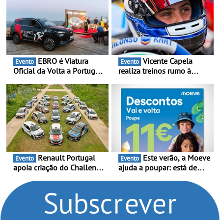
EBRO é Viatura
Vicente Capela
Evento
Evento
Oficial da Volta a Portugal
realiza treinos rumo à
2026 - Marca reforça
temporada do Campeonato
presença nacional ao lado
Portugal Karting e mira boa
da mítica prova de ciclismo
estreia - O Campeonato
e leva a sua gama SUV
Portugal Karting 2026
multi-energia às estradas
decorre entre 1 de Março e
de Portugal
6 de Setembro
Renault Portugal
Este verão, a Moeve
Evento
Evento
apoia criação do Challenge
ajuda a poupar: está de
Clio Rally5 - O
volta a campanha “Vai e
compromisso com o
Volta” com descontos de
automobilismo nacional
até 11€
continua em 2026