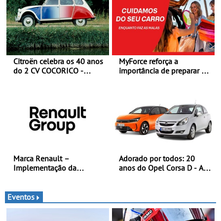
Citroën celebra os 40 anos
MyForce reforça a
do 2 CV COCORICO -
importância de preparar o
Quando o 2 CV vestiu a sua
carro antes das viagens de
camisola tricolor
verão - Dicas para antes da
viagem de automóvel
Marca Renault –
Adorado por todos: 20
Implementação da
anos do Opel Corsa D - A
estratégia «futuREady»,
quarta geração do Corsa
combinando crescimento,
celebra a estreia mundial
eletrificação e criação de
no Salão Internacional do
Eventos
valor
Automóvel Britânico, em
Londres