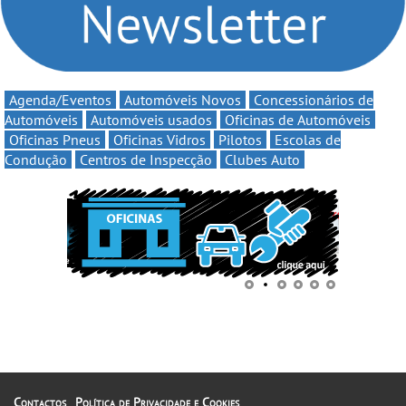
Agenda/Eventos
Automóveis Novos
Concessionários de
Automóveis
Automóveis usados
Oficinas de Automóveis
Oficinas Pneus
Oficinas Vidros
Pilotos
Escolas de
Condução
Centros de Inspecção
Clubes Auto
Contactos
Política de Privacidade e Cookies