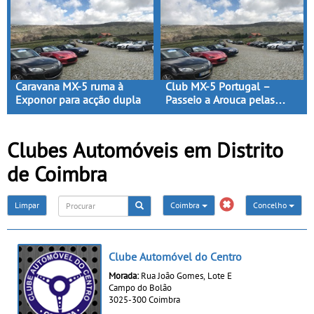
Caravana MX-5 ruma à
Club MX-5 Portugal –
Exponor para acção dupla
Passeio a Arouca pelas
Serras da Freita e de S.
Macário
Clubes Automóveis em Distrito
de Coimbra
Limpar
Coimbra
Concelho
Clube Automóvel do Centro
Morada:
Rua João Gomes, Lote E
Campo do Bolão
3025-300 Coimbra