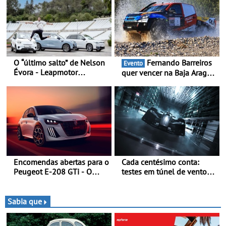
motoristas, menos
acidentes nas manobras e
máxima proteção contra
furtos
O “último salto” de Nelson
Fernando Barreiros
Evento
Évora - Leapmotor
quer vencer na Baja Aragón
Portugal ao lado do
- Piloto está na luta pelo
Campeão Olímpico num
título da Taça do Mundo de
momento histórico
Bajas
Encomendas abertas para o
Cada centésimo conta:
Peugeot E-208 GTi - O
testes em túnel de vento
novo desportivo elétrico
para o OPEL GSE 27FE - O
com as melhores
túnel de vento fornece
performances da categoria
dados de alta precisão para
Sabia que
o equilíbrio, a eficiência e a
afinação do veículo