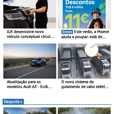
JLR desenvolve novo
Este verão, a Moeve
Evento
veículo conceptual circular
ajuda a poupar: está de
para reduzir a pegada de
volta a campanha “Vai e
carbono - O projeto é
Volta” com descontos de
designado como
até 11€
Cornerstone
Atualização para os
O novo sistema de
modelos Audi A3 - Ecrã
guiamento de cabo elétrico
panorâmico, assist. de
da igus melhora o
condução adaptativo plus,
carregamento de camiões e
estacion. assistido e
carros elétricos - O e-tract
Desporto
assistente de marcha-atrás
DC horizontal traz mais
conforto para os