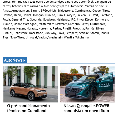
pneus, têm muitas vezes outro tipo de serviços para o seu automóvel. Lavagem de
carros, baterias para carros e outros serviços para automóveis. Marcas de pneus:
Amac, Armour, Avon, Barum, BFGoodrich, Bridgestone, Continental, Cooper Tires,
Dayton, Dean, Debica, Dongan, Dunlop, Duro, Eurotyre, Falken, Feu Vert, Firestone,
Fulda, General Tire, Goodride, Goodyear, Heidenau, IRC, Jinyu, Kleber, Kormoran,
Kumho, Mabor, Marangoni, Mastercraft, Metzeler, Michelin, Mitas, Multimarca,
Nankang, Nexen, Norauto, Nortenha, Petlas, Pirelli, Pneucity, Ramôa, Riken,
Rinaldi, Roadstone, Rockstone, Run Way, Sava, Semperit, Starfire, Stomil, Taurus,
Tigar, Toyo Tires, Uniroyal, Vation, Vredestein, Wanli e Yokohama
AutoNews
O pré-condicionamento
Nissan Qashqai e‑POWER
térmico no Grandland
conquista um novo título
Electric e noutros modelos
do Guinness World