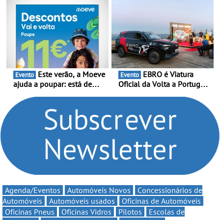
Portugal Karting e mira boa
compromisso com o
estreia - O Campeonato
automobilismo nacional
Portugal Karting 2026
continua em 2026
decorre entre 1 de Março e
6 de Setembro
Este verão, a Moeve
EBRO é Viatura
Evento
Evento
ajuda a poupar: está de
Oficial da Volta a Portugal
volta a campanha “Vai e
2026 - Marca reforça
Volta” com descontos de
presença nacional ao lado
até 11€
da mítica prova de ciclismo
e leva a sua gama SUV
multi-energia às estradas
de Portugal
Agenda/Eventos
Automóveis Novos
Concessionários de
Automóveis
Automóveis usados
Oficinas de Automóveis
Oficinas Pneus
Oficinas Vidros
Pilotos
Escolas de