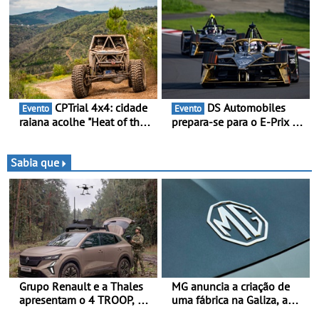
Novo automóvel de
Piloto de Beja disputa a 3ª
competição, um calendário
ronda do RMC Portugal
apelativo e uma equipa
com ambição renovada de
júnior competitiva
regressar ao pódio
CPTrial 4x4: cidade
DS Automobiles
Evento
Evento
raiana acolhe "Heat of the
prepara-se para o E-Prix de
Mountain" - Três dezenas
Tóquio - A capital japonesa
de equipas em Bragança
vai acolher duas corridas
noturnas, uma estreia para
Sabia que
no campeonato
Grupo Renault e a Thales
MG anuncia a criação de
apresentam o 4 TROOP, um
uma fábrica na Galiza, a
veículo tático inovador
primeira na Europa