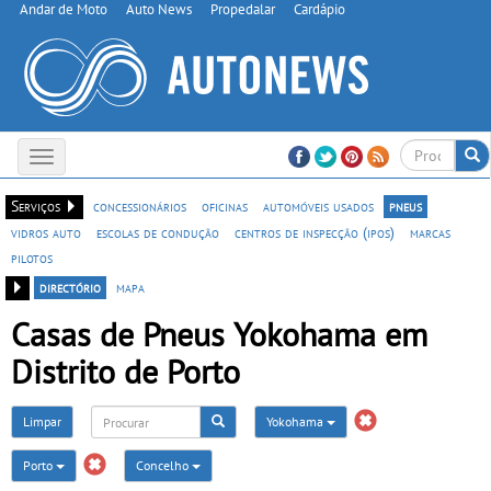
Andar de Moto
Auto News
Propedalar
Cardápio
Toggle
navigation
Serviços
concessionários
oficinas
automóveis usados
pneus
vidros auto
escolas de condução
centros de inspecção (ipos)
marcas
pilotos
directório
mapa
Casas de Pneus Yokohama em
Distrito de Porto
Limpar
Yokohama
Porto
Concelho