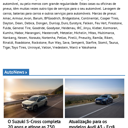
automóvel, ou pelo menos com grande regularidade. Estas casas ou oficinas de
pneus, têm muitas vezes outro tipo de serviços para o seu automóvel. Lavagem de
carros, baterias para carros e outros serviços para automóveis. Marcas de pneus:
Amac, Armour, Avon, Barum, BFGoodrich, Bridgestone, Continental, Cooper Tires,
Dayton, Dean, Debica, Dongan, Dunlop, Duro, Eurotyre, Falken, Feu Vert, Firestone,
Fulda, General Tire, Goodride, Goodyear, Heidenau, IRC, Jinyu, Kleber, Kormoran,
Kumho, Mabor, Marangoni, Mastercraft, Metzeler, Michelin, Mitas, Multimarca,
Nankang, Nexen, Norauto, Nortenha, Petlas, Pirelli, Pneucity, Ramôa, Riken,
Rinaldi, Roadstone, Rockstone, Run Way, Sava, Semperit, Starfire, Stomil, Taurus,
Tigar, Toyo Tires, Uniroyal, Vation, Vredestein, Wanli e Yokohama
AutoNews
O Suzuki S-Cross completa
Atualização para os
20 anos e atinge as 750
modelos Audi A3 - Ecrã