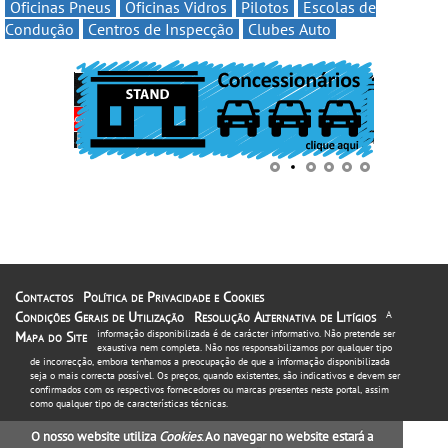
Oficinas Pneus
Oficinas Vidros
Pilotos
Escolas de
Condução
Centros de Inspecção
Clubes Auto
Contactos
Política de Privacidade e Cookies
Condições Gerais de Utilização
Resolução Alternativa de Litígios
A
informação disponibilizada é de carácter informativo. Não pretende ser
Mapa do Site
exaustiva nem completa. Não nos responsabilizamos por qualquer tipo
de incorrecção, embora tenhamos a preocupação de que a informação disponibilizada
seja o mais correcta possível. Os preços, quando existentes, são indicativos e devem ser
confirmados com os respectivos fornecedores ou marcas presentes neste portal, assim
como qualquer tipo de características técnicas.
O nosso website utiliza
Cookies
. Ao navegar no website estará a