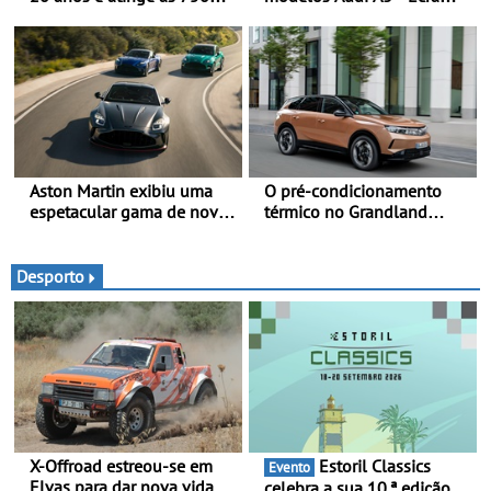
000 unidades a nível
panorâmico, assist. de
mundial
condução adaptativo plus,
estacion. assistido e
assistente de marcha-atrás
Aston Martin exibiu uma
O pré-condicionamento
espetacular gama de novos
térmico no Grandland
modelos ‘S’ no Goodwood
Electric e noutros modelos
Festival of Speed 2026
Opel - Manter-se fresco
nos dias quentes de verão
Desporto
X-Offroad estreou-se em
Estoril Classics
Evento
Elvas para dar nova vida às
celebra a sua 10.ª edição