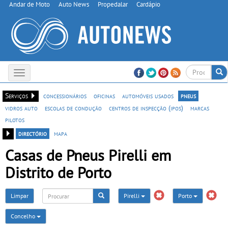
Andar de Moto
Auto News
Propedalar
Cardápio
Toggle
navigation
Serviços
concessionários
oficinas
automóveis usados
pneus
vidros auto
escolas de condução
centros de inspecção (ipos)
marcas
pilotos
directório
mapa
Casas de Pneus Pirelli em
Distrito de Porto
Limpar
Pirelli
Porto
Concelho