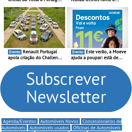
2026 - Marca reforça
temporada do Campeonato
presença nacional ao lado
Portugal Karting e mira boa
da mítica prova de ciclismo
estreia - O Campeonato
e leva a sua gama SUV
Portugal Karting 2026
multi-energia às estradas
decorre entre 1 de Março e
de Portugal
6 de Setembro
Renault Portugal
Este verão, a Moeve
Evento
Evento
apoia criação do Challenge
ajuda a poupar: está de
Clio Rally5 - O
volta a campanha “Vai e
compromisso com o
Volta” com descontos de
automobilismo nacional
até 11€
continua em 2026
Agenda/Eventos
Automóveis Novos
Concessionários de
Automóveis
Automóveis usados
Oficinas de Automóveis