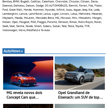
Bentley, BMW, Bugatti, Cadillac, Caterham, Chevrolet, Chrysler, Citroen, Dacia,
Daewoo, Daihatsu, Datsun, Dodge, DS AUTOMOBILES, Eterniti, Ferrari, Fiat, Fisker,
Ford, Great Wall, Honda, Hummer, Hyundai, Infiniti, Isuzu, Jaguar, Jeep, Kia, Lada,
Lamborghini, Lancia, Land Rover, Lexus, Ligier, Lincoln, Lotus, Mahindra, Maserati,
Maybach, Mazda, McLaren, Mercedes Benz, MG, Microcar, Mini, Mitsubishi, Morgan,
Nissan, Opel, Peugeot, PGO, Piaggio, Porsche, Renault, Rimac, Rolls-Royce, Rover,
Saab, Seat, Secma, Skoda, Smart, Subaru, Suzuki, Tata, Tesla, Toyota, TVR,
Volkswagen, Volvo, Westfield e Yo-Auto
AutoNews
MG revela novos dois
Opel Grandland de
Concept Cars que
Eisenach: um SUV de topo
combinam a sua herança
com um design elegante
desportiva com tecnologia
que poupa recursos