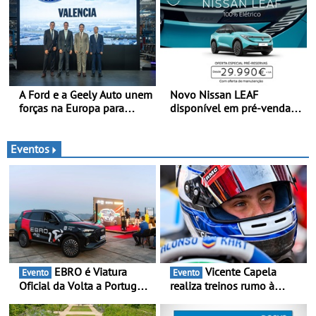
em Londres
eletrificação e criação de
valor
A Ford e a Geely Auto unem
Novo Nissan LEAF
forças na Europa para
disponível em pré-venda a
produzir veículos
partir de 29.990 euros +
multienergia de última
IVA - Como parte da
geração em Espanha
campanha exclusiva de
Eventos
lançamento, os primeiros
clientes beneficiam da
oferta de 3 anos de
manutenção incluída
EBRO é Viatura
Vicente Capela
Evento
Evento
Oficial da Volta a Portugal
realiza treinos rumo à
2026 - Marca reforça
temporada do Campeonato
presença nacional ao lado
Portugal Karting e mira boa