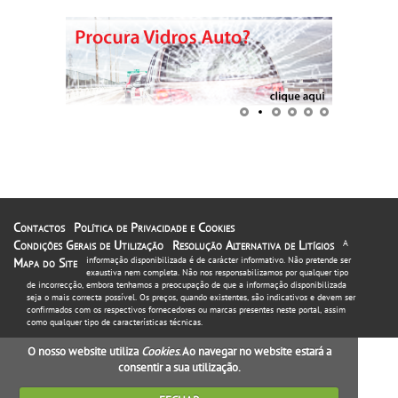
Contactos
Política de Privacidade e Cookies
Condições Gerais de Utilização
Resolução Alternativa de Litígios
A
informação disponibilizada é de carácter informativo. Não pretende ser
Mapa do Site
exaustiva nem completa. Não nos responsabilizamos por qualquer tipo
de incorrecção, embora tenhamos a preocupação de que a informação disponibilizada
seja o mais correcta possível. Os preços, quando existentes, são indicativos e devem ser
confirmados com os respectivos fornecedores ou marcas presentes neste portal, assim
como qualquer tipo de características técnicas.
O nosso website utiliza
Cookies
. Ao navegar no website estará a
consentir a sua utilização.