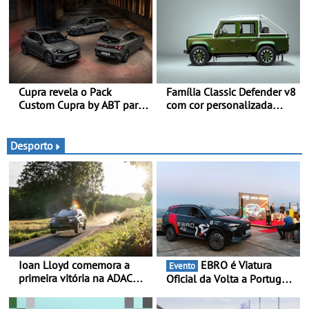
avançada - No Goodwood
Festival of Speed 2026
Cupra revela o Pack
Família Classic Defender v8
Custom Cupra by ABT para
com cor personalizada
o Formentor e o Leon no
apresenta nova versão
Red Bull Ring
Double Cab
Desporto
Ioan Lloyd comemora a
EBRO é Viatura
Evento
primeira vitória na ADAC
Oficial da Volta a Portugal
Opel GSE Rally Cup - Claire
2026 - Marca reforça
Schönborn é a segunda
presença nacional ao lado