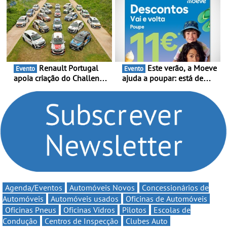
da mítica prova de ciclismo
estreia - O Campeonato
e leva a sua gama SUV
Portugal Karting 2026
multi-energia às estradas
decorre entre 1 de Março e
de Portugal
6 de Setembro
Renault Portugal
Este verão, a Moeve
Evento
Evento
apoia criação do Challenge
ajuda a poupar: está de
Clio Rally5 - O
volta a campanha “Vai e
compromisso com o
Volta” com descontos de
automobilismo nacional
até 11€
continua em 2026
Agenda/Eventos
Automóveis Novos
Concessionários de
Automóveis
Automóveis usados
Oficinas de Automóveis
Oficinas Pneus
Oficinas Vidros
Pilotos
Escolas de
Condução
Centros de Inspecção
Clubes Auto