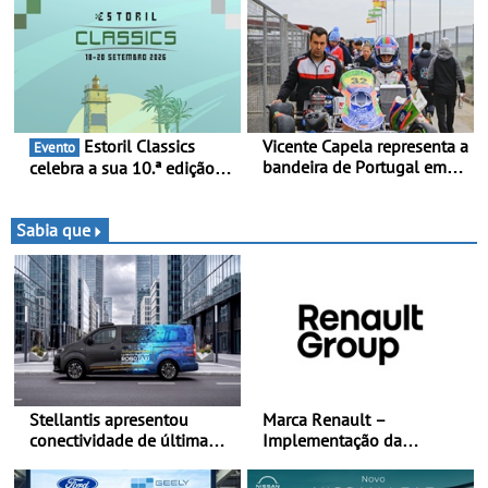
mulher a subir ao pódio na
da mítica prova de ciclismo
Rally Cup
e leva a sua gama SUV
multi-energia às estradas
de Portugal
Estoril Classics
Vicente Capela representa a
Evento
bandeira de Portugal em
celebra a sua 10.ª edição
novo desafio pelo
de 18 a 20 de Setembro de
Espanhol de Kart - Piloto
2026
de Beja chega para a 2ª
Sabia que
ronda do Campeonato
Espanhol de Kart, em
Teruel
Stellantis apresentou
Marca Renault –
conectividade de última
Implementação da
geração e a plataforma L4-
estratégia «futuREady»,
Ready™ na Move 2026,
combinando crescimento,