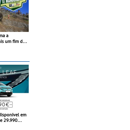
is um fim de
lo,
os na
disponível em
de 29.990
parte da