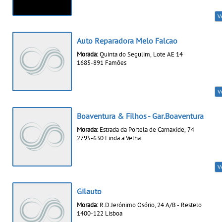
V
Auto Reparadora Melo Falcao
Morada:
Quinta do Segulim, Lote AE 14
1685-891 Famões
V
Boaventura & Filhos - Gar.Boaventura
Morada:
Estrada da Portela de Carnaxide, 74
2795-630 Linda a Velha
V
Gilauto
Morada:
R.D.Jerónimo Osório, 24 A/B - Restelo
1400-122 Lisboa