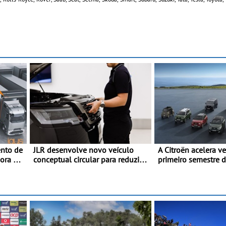
nto de
JLR desenvolve novo veículo
A Citroën acelera v
hora o
conceptual circular para reduzir a
primeiro semestre 
e
pegada de carbono - O projeto é
gama renovada, um
 DC
designado como Cornerstone
confirmada
rto
rtos