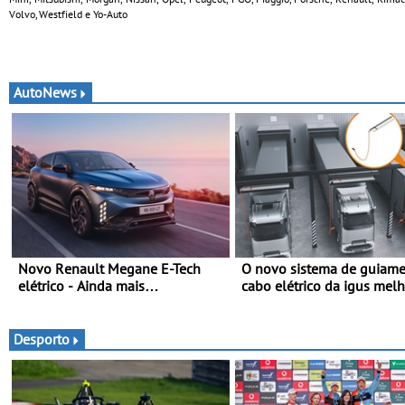
Volvo, Westfield e Yo-Auto
AutoNews
Novo Renault Megane E-Tech
O novo sistema de guiame
elétrico - Ainda mais
cabo elétrico da igus mel
personalidade, dinamismo e
carregamento de camiões 
tecnologia
carros elétricos - O e-tract
horizontal traz mais confo
Desporto
para os motoristas, menos
acidentes nas manobras e
máxima proteção contra fu