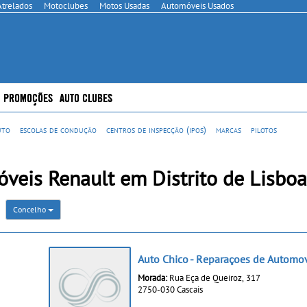
Atrelados
Motoclubes
Motos Usadas
Automóveis Usados
PROMOÇÕES
AUTO CLUBES
uto
escolas de condução
centros de inspecção (ipos)
marcas
pilotos
veis Renault em Distrito de Lisboa
Concelho
Auto Chico - Reparaçoes de Automo
Morada:
Rua Eça de Queiroz, 317
2750-030 Cascais