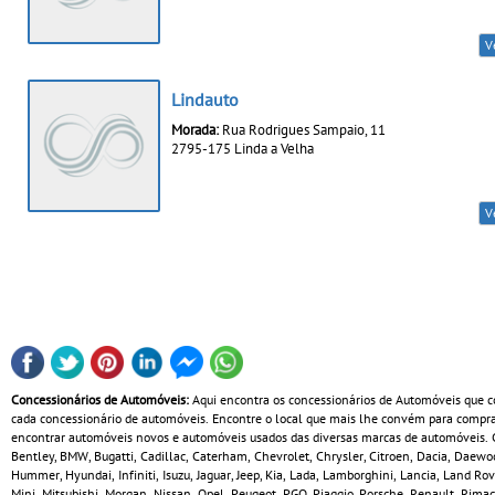
V
Lindauto
Morada:
Rua Rodrigues Sampaio, 11
2795-175 Linda a Velha
V
Concessionários de Automóveis:
Aqui encontra os concessionários de Automóveis que co
cada concessionário de automóveis. Encontre o local que mais lhe convém para comprar
encontrar automóveis novos e automóveis usados das diversas marcas de automóveis. Co
Bentley, BMW, Bugatti, Cadillac, Caterham, Chevrolet, Chrysler, Citroen, Dacia, Daewoo
Hummer, Hyundai, Infiniti, Isuzu, Jaguar, Jeep, Kia, Lada, Lamborghini, Lancia, Land Ro
Mini, Mitsubishi, Morgan, Nissan, Opel, Peugeot, PGO, Piaggio, Porsche, Renault, Rimac,