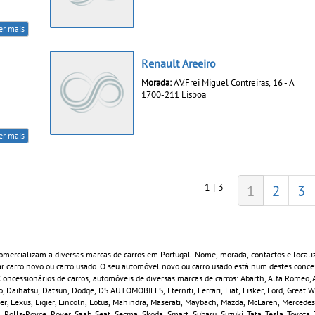
er mais
Renault Areeiro
Morada:
AV.Frei Miguel Contreiras, 16 - A
1700-211 Lisboa
er mais
1 | 3
1
2
3
mercializam a diversas marcas de carros em Portugal. Nome, morada, contactos e locali
 carro novo ou carro usado. O seu automóvel novo ou carro usado está num destes conces
ncessionários de carros, automóveis de diversas marcas de carros: Abarth, Alfa Romeo, A
, Daihatsu, Datsun, Dodge, DS AUTOMOBILES, Eterniti, Ferrari, Fiat, Fisker, Ford, Great 
ver, Lexus, Ligier, Lincoln, Lotus, Mahindra, Maserati, Maybach, Mazda, McLaren, Mercedes
 Rolls-Royce, Rover, Saab, Seat, Secma, Skoda, Smart, Subaru, Suzuki, Tata, Tesla, Toyota