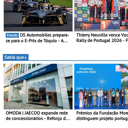
DS Automobiles prepara-
Thierry Neuville vence Vo
Evento
Rally de Portugal 2026 - 
se para o E-Prix de Tóquio - A
penúltima especial tira tri
capital japonesa vai acolher duas
Ogier
corridas noturnas, uma estreia
para no campeonato
Sabia que
OMODA | JAECOO expande rede
Prémios da Fundacão Mo
de concessionários - Reforço da
distinguem projeto portu
cobertura a nível nacional
Fruta Feia pela promoção