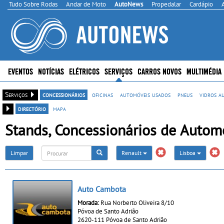
Tudo Sobre Rodas
Andar de Moto
AutoNews
Propedalar
Cardápio
EVENTOS
NOTÍCIAS
ELÉTRICOS
SERVIÇOS
CARROS NOVOS
MULTIMÉDIA
Serviços
concessionários
oficinas
automóveis usados
pneus
vidros a
directório
mapa
Stands, Concessionários de Automó
Limpar
Renault
Lisboa
Auto Cambota
Morada:
Rua Norberto Oliveira 8/10
Póvoa de Santo Adrião
2620-111 Póvoa de Santo Adrião