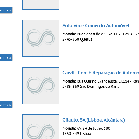
er mais
Auto Voo - Comércio Automóvel
Morada:
Rua Sebastião e Silva, N 3 - Pav. A - Z
2745-838 Queluz
er mais
Carvit - Com.E Reparaçao de Automo
Morada:
Rua Quirino Evangelista, LT.114 - Ra
2785-569 São Domingos de Rana
er mais
Gilauto, SA (Lisboa, Alcântara)
Morada:
AV. 24 de Julho, 180
1350-349 Lisboa