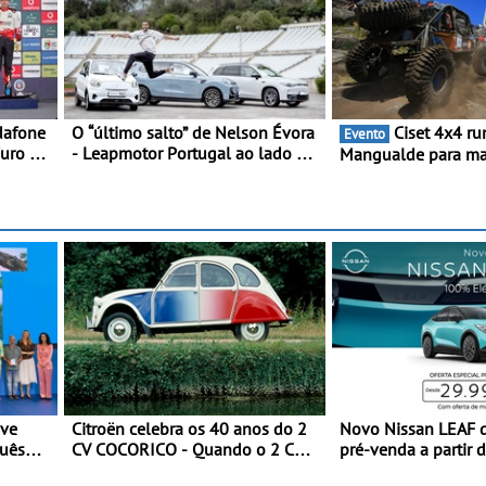
dafone
O “último salto” de Nelson Évora
Ciset 4x4 ruma a
Evento
Furo na
- Leapmotor Portugal ao lado do
Mangualde para ma
unfo a
Campeão Olímpico num
semana de espetácu
momento histórico
resistência e desafi
montanha
eve
Citroën celebra os 40 anos do 2
Novo Nissan LEAF 
guês
CV COCORICO - Quando o 2 CV
pré-venda a partir 
 de uma
vestiu a sua camisola tricolor
euros + IVA - Como 