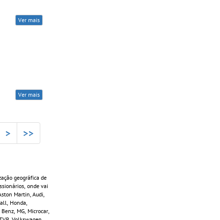
Ver mais
Ver mais
>
>>
zação geográfica de
sionários, onde vai
ston Martin, Audi,
Wall, Honda,
 Benz, MG, Microcar,
, TVR, Volkswagen,