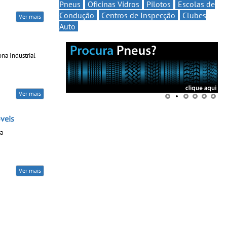
Pneus
Oficinas Vidros
Pilotos
Escolas de
Condução
Centros de Inspecção
Clubes
Ver mais
Auto
ona Industrial
Ver mais
veis
na
Ver mais