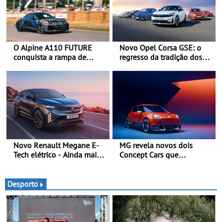
O Alpine A110 FUTURE
Novo Opel Corsa GSE: o
conquista a rampa de
regresso da tradição dos
Goodwood na sua estreia
“hot hatch” - Pequeno,
dinâmica a nível mundial -
potente, rápido: 207 kW
O protótipo de
(281 cv), 345 Nm, 0 aos
desenvolvimento do Alpine
100 km/h em 5,5 segundos
A110 FUTURE fez a sua
estreia dinâmica, em
público
Novo Renault Megane E-
MG revela novos dois
Tech elétrico - Ainda mais
Concept Cars que
personalidade, dinamismo
combinam a sua herança
e tecnologia
desportiva com tecnologia
avançada - No Goodwood
Desporto
Festival of Speed 2026