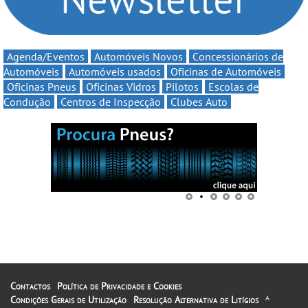
Agenda/Eventos
Automóveis Novos
Concessionários de
Automóveis
Automóveis usados
Oficinas de Automóveis
Oficinas Pneus
Oficinas Vidros
Pilotos
Escolas de
Condução
Centros de Inspecção
Clubes Auto
Contactos
Política de Privacidade e Cookies
Condições Gerais de Utilização
Resolução Alternativa de Litígios
A