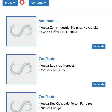
Braga
Concelho
Automodus
Morada:
Zona Industrial Moinhos Novos, LT.1
4830-538 Póvoa de Lanhoso
Ver mais
Confiauto
Morada:
Lugar de Mereces
4755-065 Barcelos
Ver mais
Confiauto
Morada:
Rua Cidade do Porto - Ferreiros
4705-084 Braga