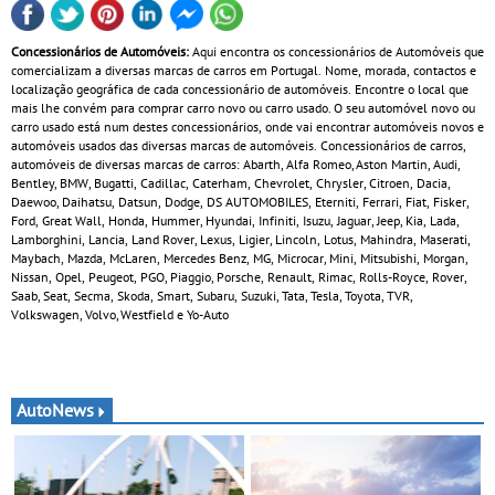
Concessionários de Automóveis:
Aqui encontra os concessionários de Automóveis que
comercializam a diversas marcas de carros em Portugal. Nome, morada, contactos e
localização geográfica de cada concessionário de automóveis. Encontre o local que
mais lhe convém para comprar carro novo ou carro usado. O seu automóvel novo ou
carro usado está num destes concessionários, onde vai encontrar automóveis novos e
automóveis usados das diversas marcas de automóveis. Concessionários de carros,
automóveis de diversas marcas de carros: Abarth, Alfa Romeo, Aston Martin, Audi,
Bentley, BMW, Bugatti, Cadillac, Caterham, Chevrolet, Chrysler, Citroen, Dacia,
Daewoo, Daihatsu, Datsun, Dodge, DS AUTOMOBILES, Eterniti, Ferrari, Fiat, Fisker,
Ford, Great Wall, Honda, Hummer, Hyundai, Infiniti, Isuzu, Jaguar, Jeep, Kia, Lada,
Lamborghini, Lancia, Land Rover, Lexus, Ligier, Lincoln, Lotus, Mahindra, Maserati,
Maybach, Mazda, McLaren, Mercedes Benz, MG, Microcar, Mini, Mitsubishi, Morgan,
Nissan, Opel, Peugeot, PGO, Piaggio, Porsche, Renault, Rimac, Rolls-Royce, Rover,
Saab, Seat, Secma, Skoda, Smart, Subaru, Suzuki, Tata, Tesla, Toyota, TVR,
Volkswagen, Volvo, Westfield e Yo-Auto
AutoNews