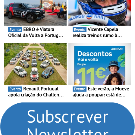
EBRO é Viatura
Vicente Capela
Evento
Evento
Oficial da Volta a Portugal
realiza treinos rumo à
2026 - Marca reforça
temporada do Campeonato
presença nacional ao lado
Portugal Karting e mira boa
da mítica prova de ciclismo
estreia - O Campeonato
e leva a sua gama SUV
Portugal Karting 2026
multi-energia às estradas
decorre entre 1 de Março e
de Portugal
6 de Setembro
Renault Portugal
Este verão, a Moeve
Evento
Evento
apoia criação do Challenge
ajuda a poupar: está de
Clio Rally5 - O
volta a campanha “Vai e
compromisso com o
Volta” com descontos de
automobilismo nacional
até 11€
continua em 2026