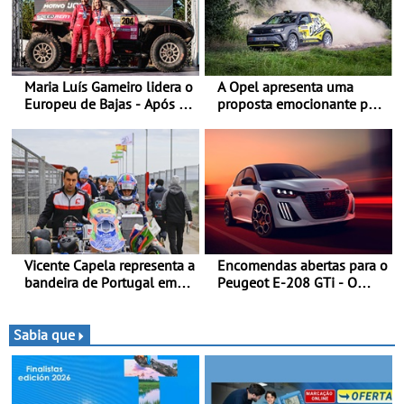
Maria Luís Gameiro lidera o
A Opel apresenta uma
Europeu de Bajas - Após a
proposta emocionante para
Baja da Grécia
os ralis internacionais -
Novo automóvel de
competição, um calendário
apelativo e uma equipa
júnior competitiva
Vicente Capela representa a
Encomendas abertas para o
bandeira de Portugal em
Peugeot E-208 GTi - O
novo desafio pelo
novo desportivo elétrico
Espanhol de Kart - Piloto
com as melhores
de Beja chega para a 2ª
performances da categoria
Sabia que
ronda do Campeonato
Espanhol de Kart, em
Teruel