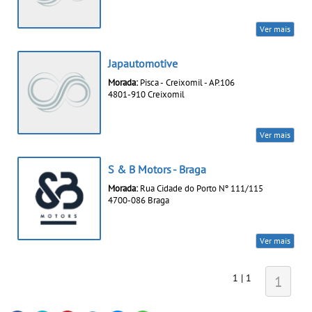
Ver mais
Japautomotive
Morada:
Pisca - Creixomil - AP.106
4801-910 Creixomil
Ver mais
S & B Motors - Braga
Morada:
Rua Cidade do Porto Nº 111/115
4700-086 Braga
Ver mais
1 | 1
1