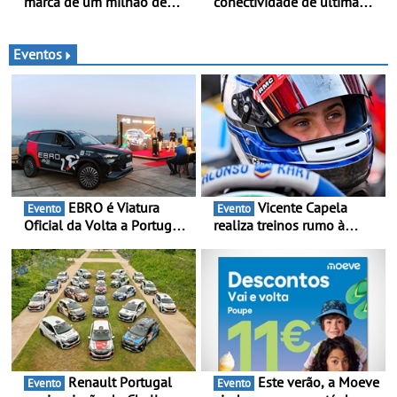
marca de um milhão de
conectividade de última
automóveis elétricos “Made
geração e a plataforma L4-
in France” desde 2010
Ready™ na Move 2026,
em Londres
Eventos
EBRO é Viatura
Vicente Capela
Evento
Evento
Oficial da Volta a Portugal
realiza treinos rumo à
2026 - Marca reforça
temporada do Campeonato
presença nacional ao lado
Portugal Karting e mira boa
da mítica prova de ciclismo
estreia - O Campeonato
e leva a sua gama SUV
Portugal Karting 2026
multi-energia às estradas
decorre entre 1 de Março e
de Portugal
6 de Setembro
Renault Portugal
Este verão, a Moeve
Evento
Evento