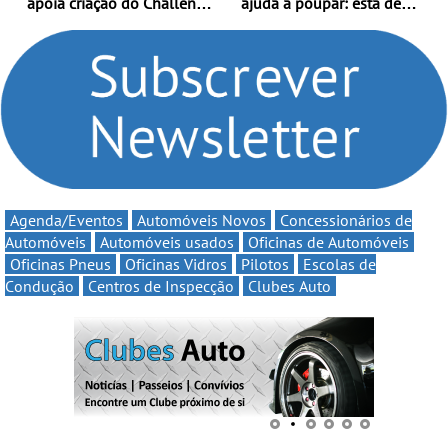
apoia criação do Challenge
ajuda a poupar: está de
Clio Rally5 - O
volta a campanha “Vai e
compromisso com o
Volta” com descontos de
automobilismo nacional
até 11€
continua em 2026
Agenda/Eventos
Automóveis Novos
Concessionários de
Automóveis
Automóveis usados
Oficinas de Automóveis
Oficinas Pneus
Oficinas Vidros
Pilotos
Escolas de
Condução
Centros de Inspecção
Clubes Auto