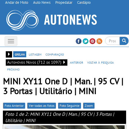
Andar de Moto
Auto News
Propedalar
Cardápio
Toggle
navigation
grelha
listagem
comparação
Automóveis Novos (712 de 1097)
anterior
voltar à pesquisa
próximo
MINI XY11 One D | Man. | 95 CV |
3 Portas | Utilitário | MINI
Foto Anterior
Ver todas as fotos
Foto Seguinte
Zoom
Foto 1 de 2: MINI XY11 One D | Man. | 95 CV | 3 Portas |
Utilitário | MINI