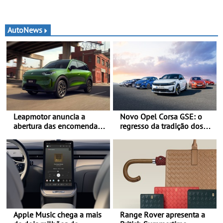
AutoNews
Leapmotor anuncia a
Novo Opel Corsa GSE: o
abertura das encomendas
regresso da tradição dos
do B03X - Uma nova
“hot hatch” - Pequeno,
referência no segmento
potente, rápido: 207 kW
dos crossovers urbanos
(281 cv), 345 Nm, 0 aos
100 km/h em 5,5 segundos
Apple Music chega a mais
Range Rover apresenta a