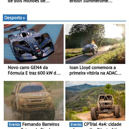
de dois milhões de
British Summertime
automóveis Volvo
Collection - Uma expressão
requintada do luxo
moderno inspirada nos
Desporto
rituais e momentos
culturais da época de verão
britânica
Novo carro GEN4 da
Ioan Lloyd comemora a
Fórmula E traz 600 kW de
primeira vitória na ADAC
desempenho e tecnologia
Opel GSE Rally Cup - Claire
de tração integral ao
Schönborn é a segunda
programa de competição
mulher a subir ao pódio na
elétrica da Nissan - São
Rally Cup
600 kW (816 cv) e acelera
dos 0 aos 100 km/h em 1,8
segundos
Fernando Barreiros
CPTrial 4x4: cidade
Evento
Evento