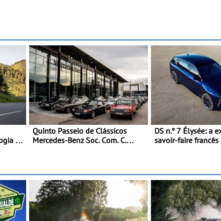
Quinto Passeio de Clássicos
DS n.º 7 Élysée: a e
ogia e
Mercedes-Benz Soc. Com. C.
savoir-faire francês
Santos com inscrições abertas
presidente da Repú
Francesa
 e