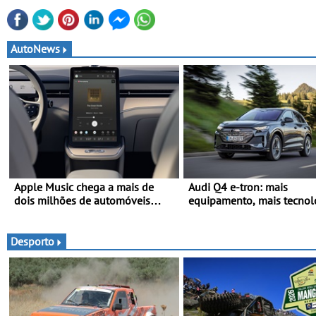
AutoNews
Apple Music chega a mais de
Audi Q4 e-tron: mais
dois milhões de automóveis
equipamento, mais tecnol
Volvo
uma oferta ainda mais
competitiva - Até 740
quilómetros de autonomia
Desporto
carregamento mais rápido