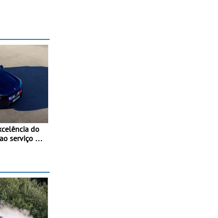
xcelência do
 ao serviço do
blica