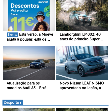
Este verão, a Moeve
Lamborghini LM002: 40
Evento
anos do primeiro Super
ajuda a poupar: está de
SUV da história - Em 1986,
volta a campanha “Vai e
a Lamborghini desvendou
Volta” com descontos de
o extraordinário todo-o-
até 11€
terreno com motor V12 que
abriu caminho para a
família Urus
Atualização para os
Novo Nissan LEAF NISMO
modelos Audi A3 - Ecrã
apresentado no Japão, uma
panorâmico, assist. de
interpretação mais
condução adaptativo plus,
desportiva do SUV 100%
estacion. assistido e
elétrico - Versão de maior
Desporto
assistente de marcha-atrás
desempenho da terceira