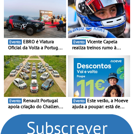
clientes
EBRO é Viatura
Vicente Capela
Evento
Evento
Oficial da Volta a Portugal
realiza treinos rumo à
2026 - Marca reforça
temporada do Campeonato
presença nacional ao lado
Portugal Karting e mira boa
da mítica prova de ciclismo
estreia - O Campeonato
e leva a sua gama SUV
Portugal Karting 2026
multi-energia às estradas
decorre entre 1 de Março e
de Portugal
6 de Setembro
Renault Portugal
Este verão, a Moeve
Evento
Evento
apoia criação do Challenge
ajuda a poupar: está de
Clio Rally5 - O
volta a campanha “Vai e
compromisso com o
Volta” com descontos de
automobilismo nacional
até 11€
continua em 2026