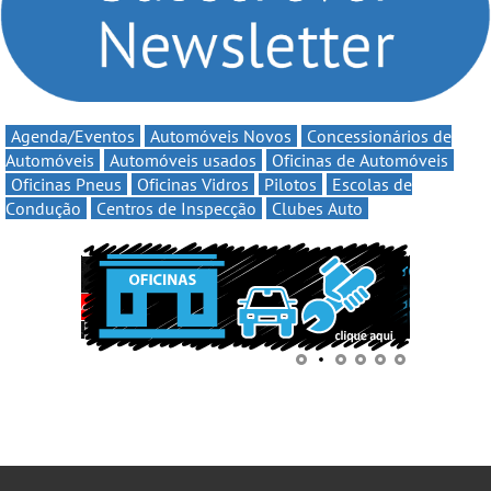
Agenda/Eventos
Automóveis Novos
Concessionários de
Automóveis
Automóveis usados
Oficinas de Automóveis
Oficinas Pneus
Oficinas Vidros
Pilotos
Escolas de
Condução
Centros de Inspecção
Clubes Auto