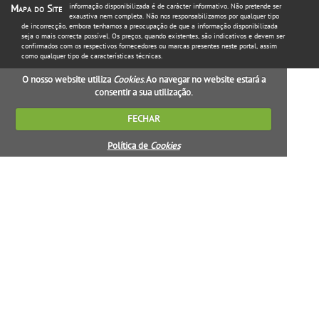
informação disponibilizada é de carácter informativo. Não pretende ser
Mapa do Site
exaustiva nem completa. Não nos responsabilizamos por qualquer tipo
de incorrecção, embora tenhamos a preocupação de que a informação disponibilizada
seja o mais correcta possível. Os preços, quando existentes, são indicativos e devem ser
confirmados com os respectivos fornecedores ou marcas presentes neste portal, assim
como qualquer tipo de características técnicas.
O nosso website utiliza
Cookies
. Ao navegar no website estará a
consentir a sua utilização.
FECHAR
Política de
Cookies