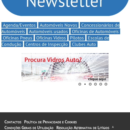
Agenda/Eventos
Automóveis Novos
Concessionários de
Automóveis
Automóveis usados
Oficinas de Automóveis
Oficinas Pneus
Oficinas Vidros
Pilotos
Escolas de
Condução
Centros de Inspecção
Clubes Auto
Contactos
Política de Privacidade e Cookies
Condições Gerais de Utilização
Resolução Alternativa de Litígios
A