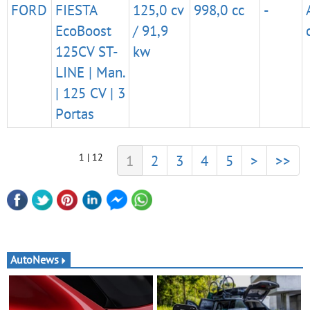
FORD
FIESTA
125,0 cv
998,0 cc
-
EcoBoost
/ 91,9
125CV ST-
kw
LINE | Man.
| 125 CV | 3
Portas
1 | 12
1
2
3
4
5
>
>>
AutoNews