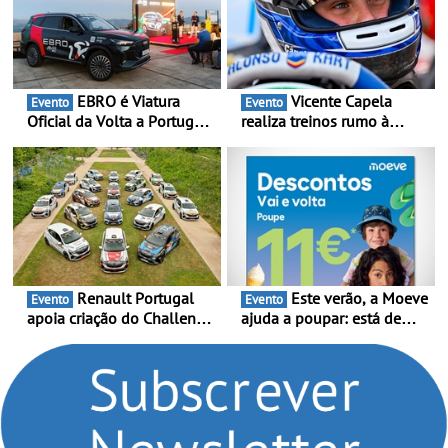
EBRO é Viatura
Vicente Capela
Evento
Evento
Oficial da Volta a Portugal
realiza treinos rumo à
2026 - Marca reforça
temporada do Campeonato
presença nacional ao lado
Portugal Karting e mira boa
da mítica prova de ciclismo
estreia - O Campeonato
e leva a sua gama SUV
Portugal Karting 2026
multi-energia às estradas
decorre entre 1 de Março e
de Portugal
6 de Setembro
Renault Portugal
Este verão, a Moeve
Evento
Evento
apoia criação do Challenge
ajuda a poupar: está de
Clio Rally5 - O
volta a campanha “Vai e
compromisso com o
Volta” com descontos de
automobilismo nacional
até 11€
continua em 2026