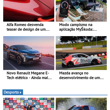
Alfa Romeo desvenda
Modo campismo na
teaser de design de um
aplicação MyŠkoda:
novo SUV para o segmento
pernoitas confortáveis em
C - Apresentado
veículos elétricos
oficialmente no quarto
trimestre de 2027
Novo Renault Megane E-
Mazda avança no
Tech elétrico - Ainda mais
desenvolvimento de um
personalidade, dinamismo
sistema embarcado de
e tecnologia
captura de CO₂ -
Demonstração com sucesso
Desporto
do armazenamento de CO₂
em testes da Super Taikyu
Series