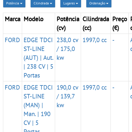
Potência
Cilindrada
Lugares
Ordenação
Marca
Modelo
Potência
Cilindrada
Preço
(cv)
(cc)
(€)
FORD
EDGE TDCI
238,0 cv
1997,0 cc
-
ST-LINE
/ 175,0
(AUT) | Aut.
kw
| 238 CV | 5
Portas
FORD
EDGE TDCI
190,0 cv
1997,0 cc
-
ST-LINE
/ 139,7
(MAN) |
kw
Man. | 190
CV | 5
Portas