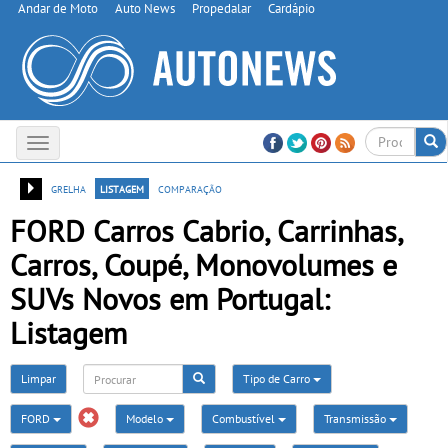
Andar de Moto
Auto News
Propedalar
Cardápio
Toggle
navigation
grelha
listagem
comparação
FORD Carros Cabrio, Carrinhas,
Carros, Coupé, Monovolumes e
SUVs Novos em Portugal:
Listagem
Limpar
Tipo de Carro
FORD
Modelo
Combustível
Transmissão