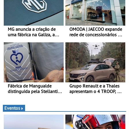
MG anuncia a criação de
OMODA | JAECOO expande
uma fábrica na Galiza, a
rede de concessionários -
primeira na Europa
Reforço da cobertura a
Continental - O início da
nível nacional continua em
produção está previsto
bom ritmo
para 2028, com uma
capacidade anual de até
120.000 veículos
Fábrica de Mangualde
Grupo Renault e a Thales
distinguida pela Stellantis
apresentam o 4 TROOP, um
pela sua política de bem-
veículo tático inovador
estar - Distinção reconhece
para futuras missões das
dois projetos locais com
forças terrestres
Eventos
impacto direto no bem-
estar dos colaboradores