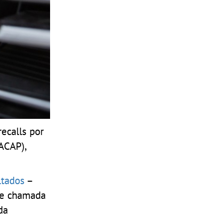
ecalls por
ACAP),
ltados
–
 de chamada
da