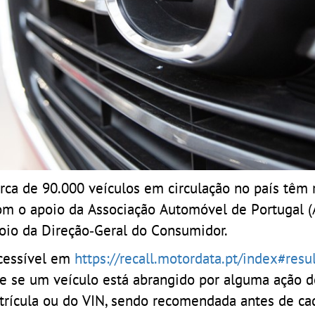
a de 90.000 veículos em circulação no país têm r
 com o apoio da Associação Automóvel de Portugal (
oio da Direção‑Geral do Consumidor.
acessível em
https://recall.motordata.pt/index#resu
nte se um veículo está abrangido por alguma ação
matrícula ou do VIN, sendo recomendada antes de ca