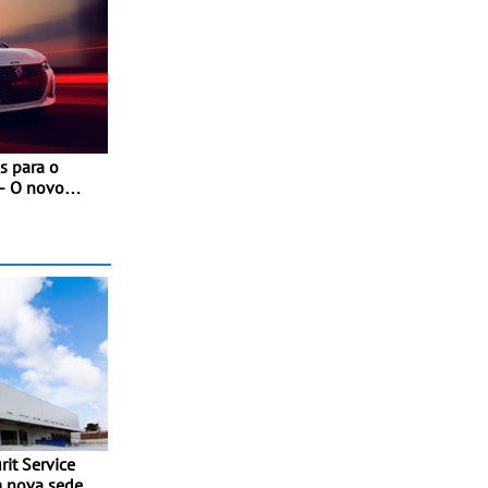
s para o
- O novo
 com as
nces da
it Service
m nova sede