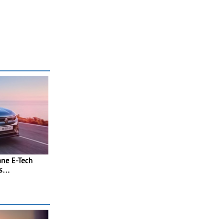
ne E-Tech
s
amismo e