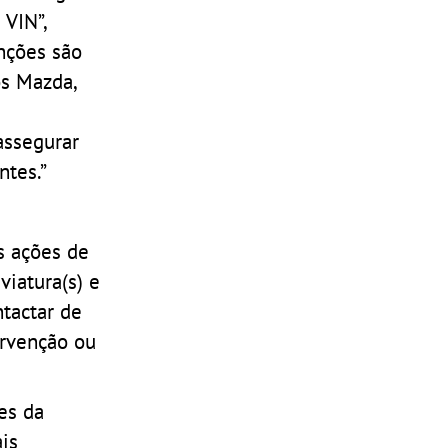
 VIN”,
nções são
os Mazda,
assegurar
ntes.”
s ações de
viatura(s) e
tactar de
ervenção ou
es da
is