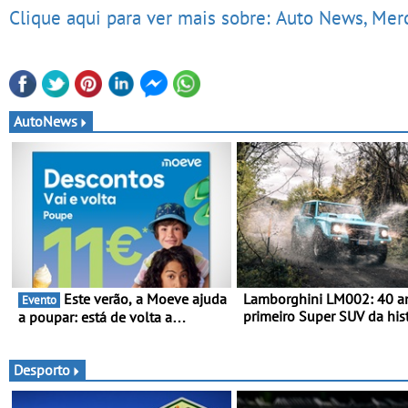
Clique aqui para ver mais sobre: Auto News, Me
AutoNews
Este verão, a Moeve ajuda
Lamborghini LM002: 40 a
Evento
primeiro Super SUV da hist
a poupar: está de volta a
Em 1986, a Lamborghini
campanha “Vai e Volta” com
desvendou o extraordinár
descontos de até 11€
todo-o-terreno com motor
Desporto
que abriu caminho para a 
Urus