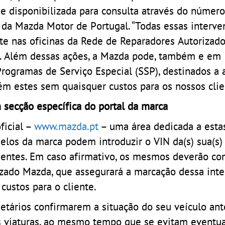
o e disponibilizada para consulta através do número
 da Mazda Motor de Portugal. “Todas essas interve
te nas oficinas da Rede de Reparadores Autorizad
s. Além dessas ações, a Mazda pode, também e em
rogramas de Serviço Especial (SSP), destinados a 
bém estes sem quaisquer custos para os nossos clie
 secção específica do portal da marca
ficial –
www.mazda.pt
– uma área dedicada a esta
elos da marca podem introduzir o VIN da(s) sua(s) 
entes. Em caso afirmativo, os mesmos deverão con
zado Mazda, que assegurará a marcação dessa int
ustos para o cliente.
rietários confirmarem a situação do seu veículo ant
as viaturas, ao mesmo tempo que se evitam eventua