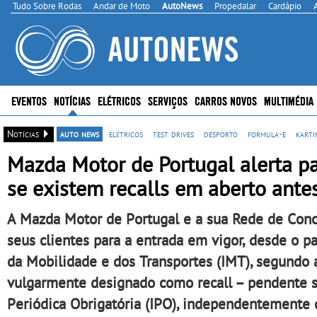
Tudo Sobre Rodas
Andar de Moto
AutoNews
Propedalar
Cardápio
EVENTOS
NOTÍCIAS
ELÉTRICOS
SERVIÇOS
CARROS NOVOS
MULTIMÉDIA
Notícias
auto news
elétricos
test drives
desporto
formula-e
karti
Mazda Motor de Portugal alerta par
se existem recalls em aberto ant
A Mazda Motor de Portugal e a sua Rede de Conc
seus clientes para a entrada em vigor, desde o pa
da Mobilidade e dos Transportes (IMT), segundo 
vulgarmente designado como recall – pendente 
Periódica Obrigatória (IPO), independentemente d