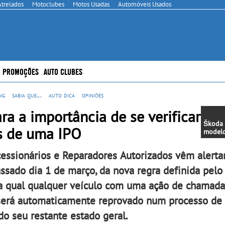
Atrelados
Motoclubes
Motos Usadas
Automóveis Usados
PROMOÇÕES
AUTO CLUBES
ng
sabia que...
auto dica
opiniões
a a importância de se verificar
Škoda 
es de uma IPO
modelo
100% el
Combi
essionários e Reparadores Autorizados vêm alerta
acessib
dimens
ssado dia 1 de março, da nova regra definida pelo 
e elev
versati
a qual qualquer veículo com uma ação de chamada 
dia
será automaticamente reprovado num processo de
o seu restante estado geral.