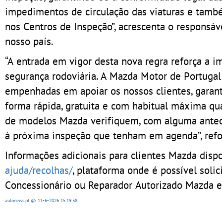
impedimentos de circulação das viaturas e també
nos Centros de Inspeção”, acrescenta o responsá
nosso país.
“A entrada em vigor desta nova regra reforça a i
segurança rodoviária. A Mazda Motor de Portugal
empenhadas em apoiar os nossos clientes, garant
forma rápida, gratuita e com habitual máxima q
de modelos Mazda verifiquem, com alguma antece
à próxima inspeção que tenham em agenda”, refo
Informações adicionais para clientes Mazda dis
ajuda/recolhas/
, plataforma onde é possível soli
Concessionário ou Reparador Autorizado Mazda em 
autonews.pt
@ 11-6-2026
15:19:38