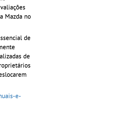
valiações
 da Mazda no
essencial de
lmente
alizadas de
oprietários
deslocarem
nuais-e-