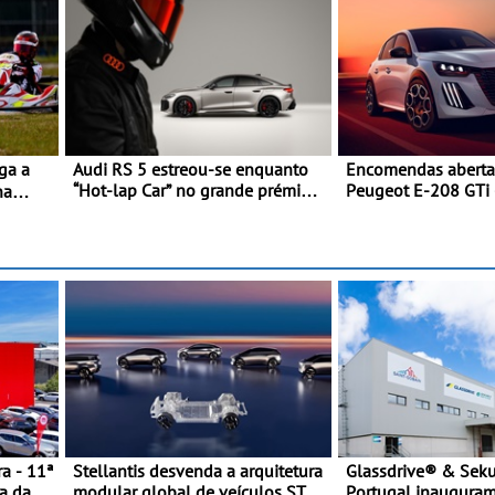
Audi RS 5 estreou-se enquanto
Encomendas aberta
“Hot-lap Car” no grande prémio
Peugeot E-208 GTi 
na
de Fórmula 1 de Miami
desportivo elétrico
eja
melhores performa
C
categoria
novada
a - 11ª
Stellantis desvenda a arquitetura
Glassdrive® & Sekur
a da
modular global de veículos STLA
Portugal inaugura