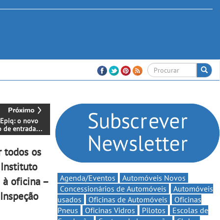
Epiq: o novo
 de entrada
étrico -
na
r todos os
ilidade,
ões compactas
Instituto
ada
lidade no dia a
Agenda/Eventos
Automóveis Novos
à oficina –
Concessionários de Automóveis
Automóveis
 Inspeção
usados
Oficinas de Automóveis
Oficinas
Pneus
Oficinas Vidros
Pilotos
Escolas de