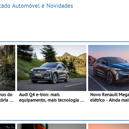
rcado Automóvel e Novidades
nos do
Audi Q4 e-tron: mais
Novo Renault Mega
ória -
equipamento, mais tecnologia e
elétrico - Ainda mai
uma oferta ainda mais
personalidade, din
io
competitiva - Até 740
tecnologia
 V12
quilómetros de autonomia e
família
carregamento mais rápido