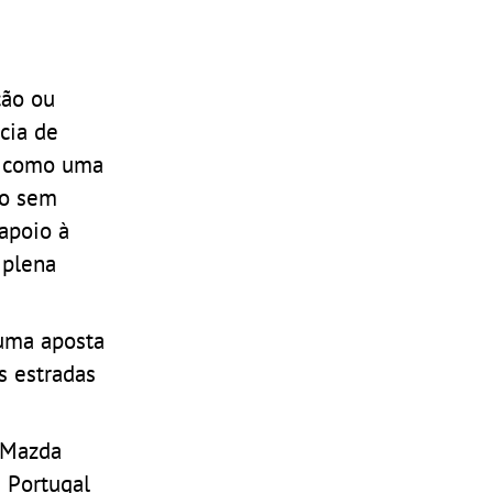
ção ou
cia de
ra como uma
ro sem
apoio à
 plena
uma aposta
s estradas
 Mazda
e Portugal