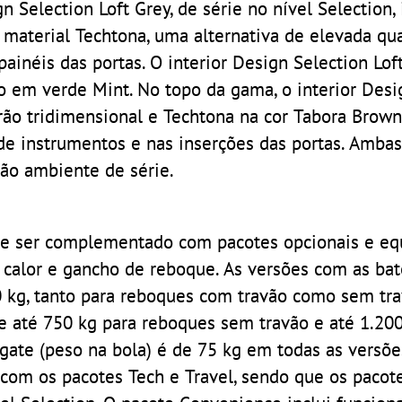
n Selection Loft Grey, de série no nível Selection,
aterial Techtona, uma alternativa de elevada qu
painéis das portas. O interior Design Selection Lof
m verde Mint. No topo da gama, o interior Desi
ão tridimensional e Techtona na cor Tabora Brown
de instrumentos e nas inserções das portas. Ambas
ção ambiente de série.
de ser complementado com pacotes opcionais e e
 calor e gancho de reboque. As versões com as bat
kg, tanto para reboques com travão como sem trav
 até 750 kg para reboques sem travão e até 1.200
ate (peso na bola) é de 75 kg em todas as versões
m os pacotes Tech e Travel, sendo que os pacot