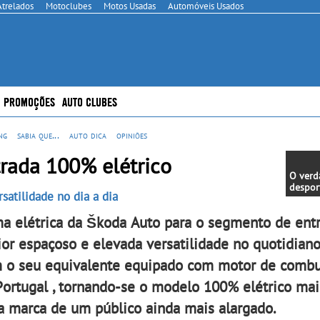
Atrelados
Motoclubes
Motos Usadas
Automóveis Usados
PROMOÇÕES
AUTO CLUBES
ng
sabia que...
auto dica
opiniões
rada 100% elétrico
O verd
despor
atilidade no dia a dia
já dis
Portug
 elétrica da Škoda Auto para o segmento de entr
híbrido
perfor
r espaçoso e elevada versatilidade no quotidian
kW (63
potênc
om o seu equivalente equipado com motor de comb
sistem
integra
Portugal , tornando-se o modelo 100% elétrico mai
a marca de um público ainda mais alargado.