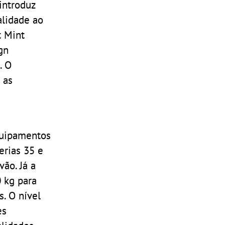
 introduz
alidade ao
t Mint
gn
. O
 as
quipamentos
erias 35 e
ão. Já a
 kg para
. O nível
es