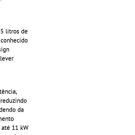
 litros de
, conhecido
sign
lever
tência,
 reduzindo
ndendo da
mento
 até 11 kW