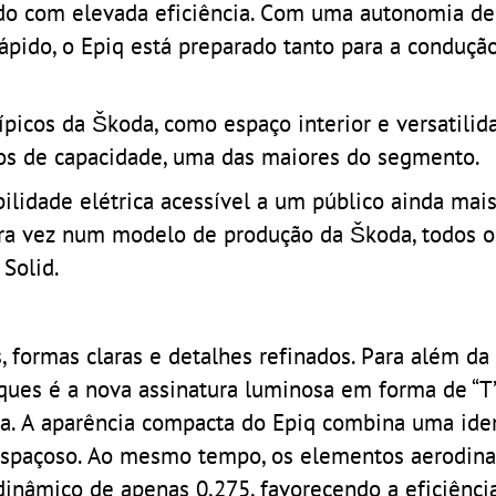
do com elevada eficiência. Com uma autonomia de
pido, o Epiq está preparado tanto para a conduçã
picos da Škoda, como espaço interior e versatilid
ros de capacidade, uma das maiores do segmento.
bilidade elétrica acessível a um público ainda mais
eira vez num modelo de produção da Škoda, todos o
Solid.
s, formas claras e detalhes refinados. Para além d
ques é a nova assinatura luminosa em forma de “T”
. A aparência compacta do Epiq combina uma ide
r espaçoso. Ao mesmo tempo, os elementos aerodi
inâmico de apenas 0,275, favorecendo a eficiênci