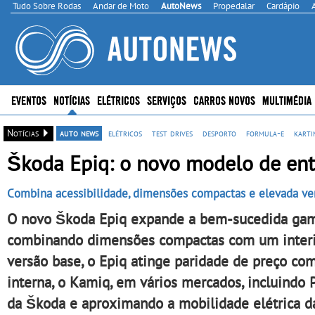
Tudo Sobre Rodas
Andar de Moto
AutoNews
Propedalar
Cardápio
EVENTOS
NOTÍCIAS
ELÉTRICOS
SERVIÇOS
CARROS NOVOS
MULTIMÉDIA
Notícias
auto news
elétricos
test drives
desporto
formula-e
karti
Škoda Epiq: o novo modelo de ent
Combina acessibilidade, dimensões compactas e elevada vers
O novo Škoda Epiq expande a bem-sucedida gama
combinando dimensões compactas com um interio
versão base, o Epiq atinge paridade de preço c
interna, o Kamiq, em vários mercados, incluindo 
da Škoda e aproximando a mobilidade elétrica d