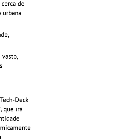
 cerca de
o urbana
ade,
 vasto,
s
a Tech-Deck
, que irá
ntidade
namicamente
a