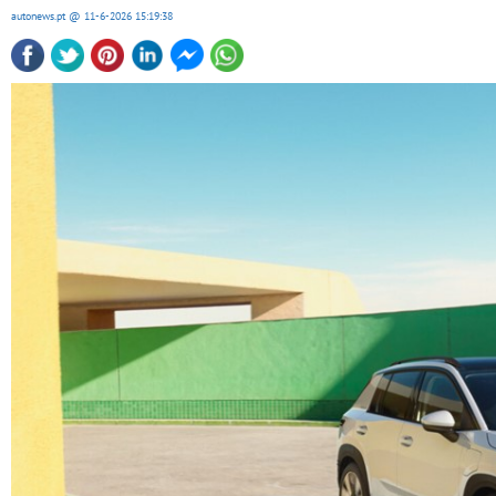
autonews.pt
@ 11-6-2026
15:19:38