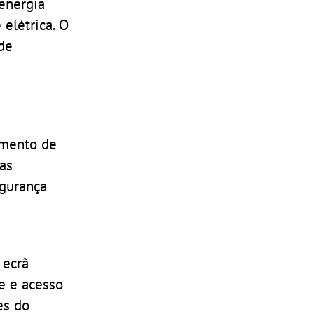
 energia
elétrica. O
de
amento de
mas
egurança
 ecrã
e e acesso
es do