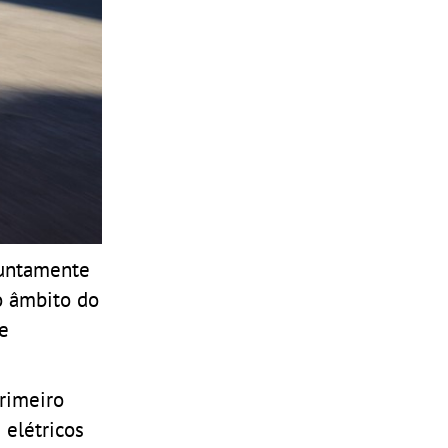
juntamente
o âmbito do
e
rimeiro
 elétricos