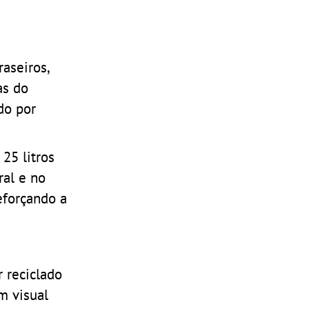
aseiros,
as do
do por
25 litros
ral e no
eforçando a
 reciclado
m visual