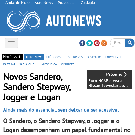
Andar de Moto
Auto News
Propedalar
Cardápio
Toggle
navigation
Notícias
auto news
elétricos
test drives
desporto
formula-e
karting
sabia que...
auto dica
opiniões
Novos Sandero,
Euro NCAP eleva a
Sandero Stepway,
Nissan Townstar ao
mais alto padrão de
Jogger e Logan
segurança - Um
veículo comercial
compacto que oferece
Ainda mais do essencial, sem deixar de ser acessível
um elevado nível de
flexibilidade e
O Sandero, o Sandero Stepway, o Jogger e o
tranquilidade
Logan desempenham um papel fundamental no