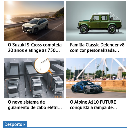
O Suzuki S-Cross completa
Família Classic Defender v8
20 anos e atinge as 750
com cor personalizada
000 unidades a nível
apresenta nova versão
mundial
Double Cab
O novo sistema de
O Alpine A110 FUTURE
guiamento de cabo elétrico
conquista a rampa de
da igus melhora o
Goodwood na sua estreia
carregamento de camiões e
dinâmica a nível mundial -
carros elétricos - O e-tract
O protótipo de
Desporto
DC horizontal traz mais
desenvolvimento do Alpine