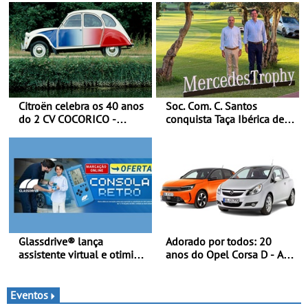
afinação do veículo
Citroën celebra os 40 anos
Soc. Com. C. Santos
do 2 CV COCORICO -
conquista Taça Ibérica de
Quando o 2 CV vestiu a sua
Concessionários do
camisola tricolor
MercedesTrophy
Glassdrive® lança
Adorado por todos: 20
assistente virtual e otimiza
anos do Opel Corsa D - A
marcações online em
quarta geração do Corsa
Portugal - A Assistente
celebra a estreia mundial
“Ana” está disponível 24
no Salão Internacional do
Eventos
horas por dia e reforça o
Automóvel Britânico, em