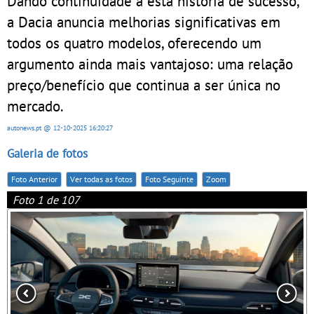
Dando continuidade a esta história de sucesso,
a Dacia anuncia melhorias significativas em
todos os quatro modelos, oferecendo um
argumento ainda mais vantajoso: uma relação
preço/benefício que continua a ser única no
mercado.
autonews.pt
@ 12-10-2025
16:20:27
Galeria de fotos
Foto Anterior
Ver todas as fotos
Foto Seguinte
Zoom
Foto 1 de 107