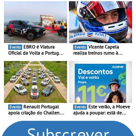
suporte contínuo ao cliente
Londres
EBRO é Viatura
Vicente Capela
Evento
Evento
Oficial da Volta a Portugal
realiza treinos rumo à
2026 - Marca reforça
temporada do Campeonato
presença nacional ao lado
Portugal Karting e mira boa
da mítica prova de ciclismo
estreia - O Campeonato
e leva a sua gama SUV
Portugal Karting 2026
multi-energia às estradas
decorre entre 1 de Março e
de Portugal
6 de Setembro
Renault Portugal
Este verão, a Moeve
Evento
Evento
apoia criação do Challenge
ajuda a poupar: está de
Clio Rally5 - O
volta a campanha “Vai e
compromisso com o
Volta” com descontos de
automobilismo nacional
até 11€
continua em 2026