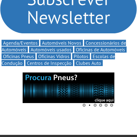
Agenda/Eventos
Automóveis Novos
Concessionários de
Automóveis
Automóveis usados
Oficinas de Automóveis
Oficinas Pneus
Oficinas Vidros
Pilotos
Escolas de
Condução
Centros de Inspecção
Clubes Auto