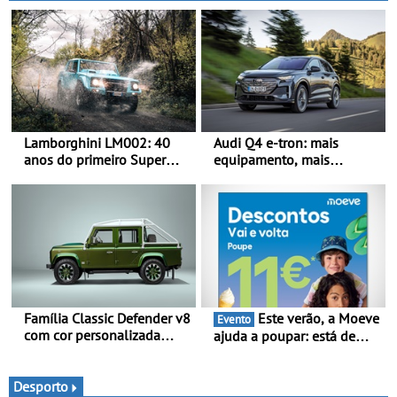
Lamborghini LM002: 40
Audi Q4 e-tron: mais
anos do primeiro Super
equipamento, mais
SUV da história - Em 1986,
tecnologia e uma oferta
a Lamborghini desvendou
ainda mais competitiva -
o extraordinário todo-o-
Até 740 quilómetros de
terreno com motor V12 que
autonomia e carregamento
abriu caminho para a
mais rápido
família Urus
Família Classic Defender v8
Este verão, a Moeve
Evento
com cor personalizada
ajuda a poupar: está de
apresenta nova versão
volta a campanha “Vai e
Double Cab
Volta” com descontos de
até 11€
Desporto