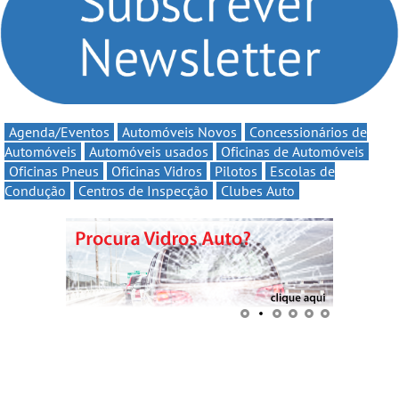
continua em 2026
Agenda/Eventos
Automóveis Novos
Concessionários de
Automóveis
Automóveis usados
Oficinas de Automóveis
Oficinas Pneus
Oficinas Vidros
Pilotos
Escolas de
Condução
Centros de Inspecção
Clubes Auto