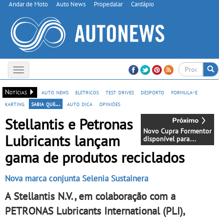
Andar de Moto
Auto News
Propedalar
Cardápio
Toggle
navigation
Notícias
auto news
elétricos
test drives
desporto
formula-e
karting
sabia que...
auto dica
opiniões
Stellantis e Petronas
Novo Cupra Formentor
Lubricants lançam
disponível para
encomenda - Motores
gama de produtos reciclados
com quatro
tecnologias diferentes:
TSI, eHybrid, eTSI e
Nova marca conjunta Selenia Sustainera
Diesel
A Stellantis N.V., em colaboração com a
PETRONAS Lubricants International (PLI),