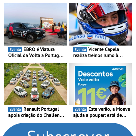
aftermarket - Reforço do
reunir cinco plataformas
portefólio e melhoria dos
diferentes numa única
prazos reduzem tempo de
arquitetura escalável
imobilização das viaturas
EBRO é Viatura
Vicente Capela
Evento
Evento
Oficial da Volta a Portugal
realiza treinos rumo à
2026 - Marca reforça
temporada do Campeonato
presença nacional ao lado
Portugal Karting e mira boa
da mítica prova de ciclismo
estreia - O Campeonato
e leva a sua gama SUV
Portugal Karting 2026
multi-energia às estradas
decorre entre 1 de Março e
de Portugal
6 de Setembro
Renault Portugal
Este verão, a Moeve
Evento
Evento
apoia criação do Challenge
ajuda a poupar: está de
Clio Rally5 - O
volta a campanha “Vai e
compromisso com o
Volta” com descontos de
automobilismo nacional
até 11€