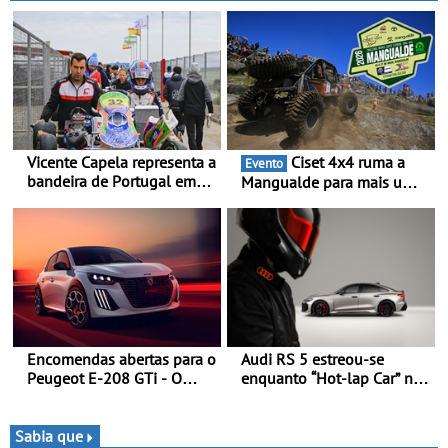
Vicente Capela representa a
Ciset 4x4 ruma a
Evento
bandeira de Portugal em
Mangualde para mais um
novo desafio pelo
fim de semana de
Espanhol de Kart - Piloto
espetáculo, resistência e
de Beja chega para a 2ª
desafios na montanha
ronda do Campeonato
Espanhol de Kart, em
Teruel
Encomendas abertas para o
Audi RS 5 estreou-se
Peugeot E-208 GTi - O
enquanto “Hot-lap Car” no
novo desportivo elétrico
grande prémio de Fórmula
com as melhores
1 de Miami
performances da categoria
Sabia que