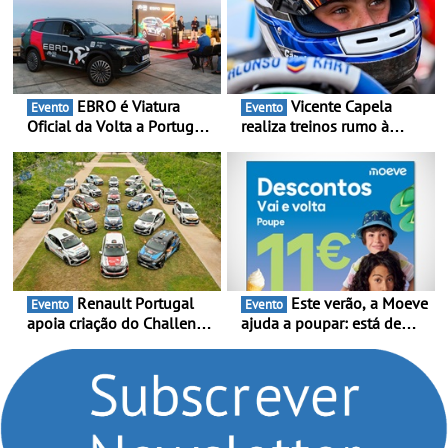
imobilização das viaturas
EBRO é Viatura
Vicente Capela
Evento
Evento
Oficial da Volta a Portugal
realiza treinos rumo à
2026 - Marca reforça
temporada do Campeonato
presença nacional ao lado
Portugal Karting e mira boa
da mítica prova de ciclismo
estreia - O Campeonato
e leva a sua gama SUV
Portugal Karting 2026
multi-energia às estradas
decorre entre 1 de Março e
de Portugal
6 de Setembro
Renault Portugal
Este verão, a Moeve
Evento
Evento
apoia criação do Challenge
ajuda a poupar: está de
Clio Rally5 - O
volta a campanha “Vai e
compromisso com o
Volta” com descontos de
automobilismo nacional
até 11€
continua em 2026