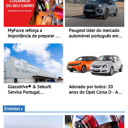
MyForce reforça a
Peugeot líder do mercado
importância de preparar o
automóvel português em
carro antes das viagens de
junho e no primeiro
verão - Dicas para antes da
semestre
viagem de automóvel
Glassdrive® & Sekurit
Adorado por todos: 20
Service Portugal
anos do Opel Corsa D - A
inauguram nova sede em
quarta geração do Corsa
Vila Nova de Gaia e
celebra a estreia mundial
melhoram resposta ao
no Salão Internacional do
Eventos
aftermarket - Reforço do
Automóvel Britânico, em
portefólio e melhoria dos
Londres
prazos reduzem tempo de