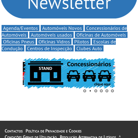
Agenda/Eventos
Automóveis Novos
Concessionários de
Automóveis
Automóveis usados
Oficinas de Automóveis
Oficinas Pneus
Oficinas Vidros
Pilotos
Escolas de
Condução
Centros de Inspecção
Clubes Auto
Contactos
Política de Privacidade e Cookies
Condições Gerais de Utilização
Resolução Alternativa de Litígios
A