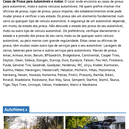
Casas de Pneus para Automóveis e motos:
O local onde encontra as casas de pneus
para automóvel, moto e outros veículos automóveis. Há quem prefira chamar-lhe
oficinas de pneus, lojas de pneus, pouco importa, são estabelecimentos onde pode
mudar pneus e verificar o seu estado. Os pneus são um elemento fundamental num
carro ou qualquer tipo de veículo automóvel. A segurança de um automóvel depende,
em muito, do estado dos pneus. Não descuide o estado dos pneus do seu automóvel,
moto ou outro tipo de veículo automóvel. De preferência, verifique diariamente o
estado e a pressão dos pneus do seu carro, moto ou de qualquer outro veículo
automóvel, ou pelo menos com grande regularidade. Estas casas ou oficinas de
pneus, têm muitas vezes outro tipo de serviços para o seu automóvel. Lavagem de
carros, baterias para carros e outros serviços para automóveis. Marcas de pneus:
Amac, Armour, Avon, Barum, BFGoodrich, Bridgestone, Continental, Cooper Tires,
Dayton, Dean, Debica, Dongan, Dunlop, Duro, Eurotyre, Falken, Feu Vert, Firestone,
Fulda, General Tire, Goodride, Goodyear, Heidenau, IRC, Jinyu, Kleber, Kormoran,
Kumho, Mabor, Marangoni, Mastercraft, Metzeler, Michelin, Mitas, Multimarca,
Nankang, Nexen, Norauto, Nortenha, Petlas, Pirelli, Pneucity, Ramôa, Riken,
Rinaldi, Roadstone, Rockstone, Run Way, Sava, Semperit, Starfire, Stomil, Taurus,
Tigar, Toyo Tires, Uniroyal, Vation, Vredestein, Wanli e Yokohama
AutoNews