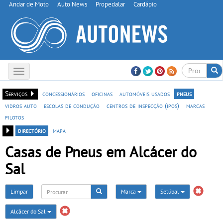
Andar de Moto
Auto News
Propedalar
Cardápio
Toggle
navigation
Serviços
concessionários
oficinas
automóveis usados
pneus
vidros auto
escolas de condução
centros de inspecção (ipos)
marcas
pilotos
directório
mapa
Casas de Pneus em Alcácer do
Sal
Limpar
Marca
Setúbal
Alcácer do Sal