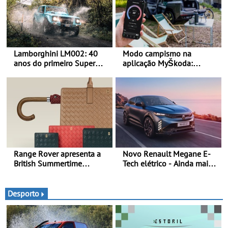
Lamborghini LM002: 40
Modo campismo na
anos do primeiro Super
aplicação MyŠkoda:
SUV da história - Em 1986,
pernoitas confortáveis em
a Lamborghini desvendou
veículos elétricos
o extraordinário todo-o-
terreno com motor V12 que
abriu caminho para a
família Urus
Range Rover apresenta a
Novo Renault Megane E-
British Summertime
Tech elétrico - Ainda mais
Collection - Uma expressão
personalidade, dinamismo
requintada do luxo
e tecnologia
moderno inspirada nos
Desporto
rituais e momentos
culturais da época de verão
britânica