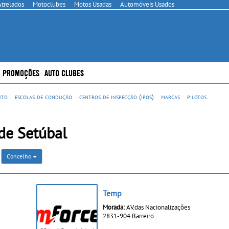
Atrelados
Motoclubes
Motos Usadas
Automóveis Usados
PROMOÇÕES
AUTO CLUBES
uto
escolas de condução
centros de inspecção (ipos)
marcas
pilotos
de Setúbal
Concelho
Temp
Morada:
AV.das Nacionalizações
2831-904 Barreiro