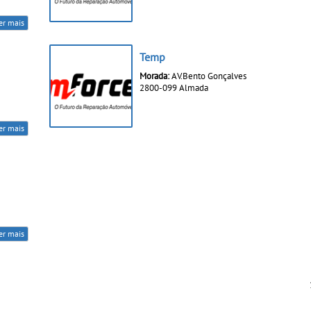
er mais
Temp
Morada:
AV.Bento Gonçalves
2800-099 Almada
er mais
er mais