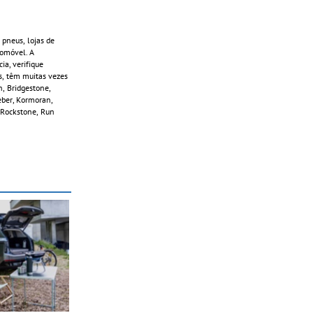
 pneus, lojas de
tomóvel. A
a, verifique
s, têm muitas vezes
h, Bridgestone,
leber, Kormoran,
, Rockstone, Run