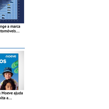
inge a marca
utomóveis
France” desde
olta a
lta” com
1€