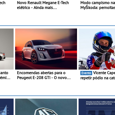
ech
Novo Renault Megane E-Tech
Modo campismo na 
elétrico - Ainda mais
MyŠkoda: pernoitas
 e
personalidade, dinamismo e
em veículos elétric
tecnologia
uanto
Encomendas abertas para o
Vicente Capela espera
Evento
rémio
Peugeot E-208 GTi - O novo
repetir pódio na ca
desportivo elétrico com as
Júnior Max em Cast
melhores performances da
Depois do 3.º lugar
categoria
procura resultados 
melhores na 2.ª ro
Portugal 2026