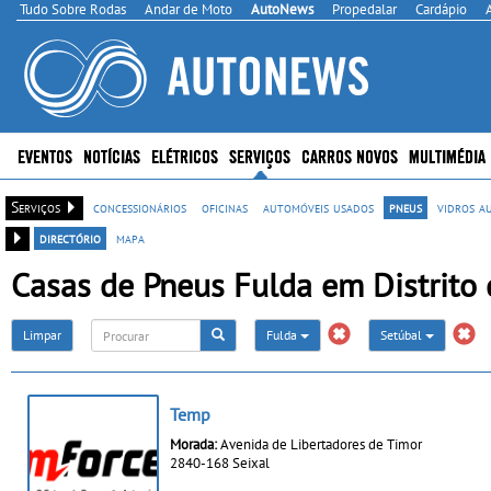
Tudo Sobre Rodas
Andar de Moto
AutoNews
Propedalar
Cardápio
EVENTOS
NOTÍCIAS
ELÉTRICOS
SERVIÇOS
CARROS NOVOS
MULTIMÉDIA
Serviços
concessionários
oficinas
automóveis usados
pneus
vidros a
directório
mapa
Casas de Pneus Fulda em Distrito 
Limpar
Fulda
Setúbal
Temp
Morada:
Avenida de Libertadores de Timor
2840-168 Seixal