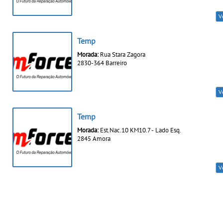
V
Temp
Morada:
Rua Stara Zagora
2830-364 Barreiro
V
Temp
Morada:
Est.Nac.10 KM10.7 - Lado Esq.
2845 Amora
V