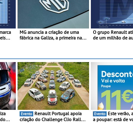
 marca
MG anuncia a criação de uma
O grupo Renault at
eis
fábrica na Galiza, a primeira na
de um milhão de a
 desde
Europa Continental - O início da
elétricos “Made in 
produção está previsto para
2010
2028, com uma capacidade
anual de até 120.000 veículos
Renault Portugal apoia
Este verão, a Moeve ajuda
Evento
Evento
 do
criação do Challenge Clio Rally5
a poupar: está de v
ing e
- O compromisso com o
campanha “Vai e Vo
peonato
automobilismo nacional
descontos de até 1