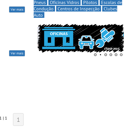
Pneus
Oficinas Vidros
Pilotos
Escolas de
Condução
Centros de Inspecção
Clubes
Ver mais
Auto
Ver mais
1 | 1
1