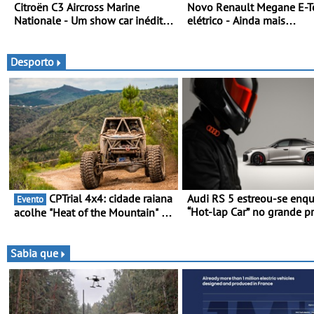
Citroën C3 Aircross Marine
Novo Renault Megane E-T
Nationale - Um show car inédito
elétrico - Ainda mais
que celebra 400 anos de
personalidade, dinamismo
compromisso e inovação
tecnologia
Desporto
CPTrial 4x4: cidade raiana
Audi RS 5 estreou-se enq
Evento
“Hot-lap Car” no grande p
acolhe "Heat of the Mountain" -
de Fórmula 1 de Miami
Três dezenas de equipas em
Bragança
Sabia que