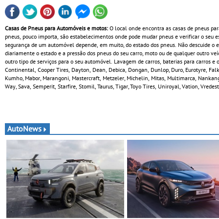
Casas de Pneus para Automóveis e motos:
O local onde encontra as casas de pneus par
pneus, pouco importa, são estabelecimentos onde pode mudar pneus e verificar o seu 
segurança de um automóvel depende, em muito, do estado dos pneus. Não descuide o est
diariamente o estado e a pressão dos pneus do seu carro, moto ou de qualquer outro ve
outro tipo de serviços para o seu automóvel. Lavagem de carros, baterias para carros 
Continental, Cooper Tires, Dayton, Dean, Debica, Dongan, Dunlop, Duro, Eurotyre, Falke
Kumho, Mabor, Marangoni, Mastercraft, Metzeler, Michelin, Mitas, Multimarca, Nankang
Way, Sava, Semperit, Starfire, Stomil, Taurus, Tigar, Toyo Tires, Uniroyal, Vation, Vred
AutoNews