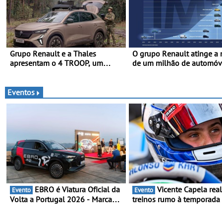
Grupo Renault e a Thales
O grupo Renault atinge a
apresentam o 4 TROOP, um
de um milhão de automóv
veículo tático inovador para
elétricos “Made in France”
futuras missões das forças
2010
terrestres
Eventos
EBRO é Viatura Oficial da
Vicente Capela realiza
Evento
Evento
Volta a Portugal 2026 - Marca
treinos rumo à temporada
reforça presença nacional ao
Campeonato Portugal Kart
lado da mítica prova de ciclismo
mira boa estreia - O Cam