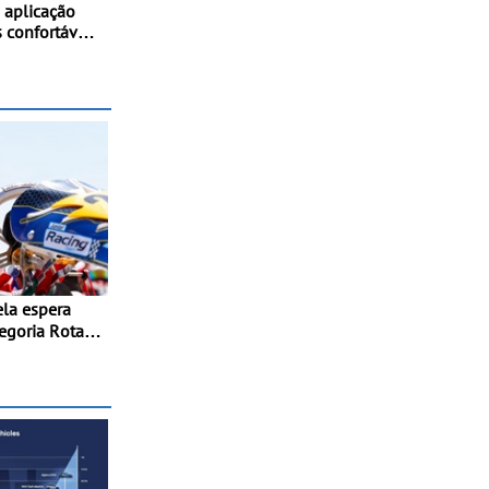
aplicação
 confortáveis
os
tegoria Rotax
elo Branco -
 em Braga,
ainda
nda da RMC