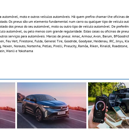
a automóvel, moto e outros veículos automóveis. Há quem prefira chamar-lhe oficinas de
estado. Os pneus são um elemento fundamental num carro ou qualquer tipo de veículo au
ado dos pneus do seu automóvel, moto ou outro tipo de veículo automóvel. De preferênci
ículo automóvel, ou pelo menos com grande regularidade. Estas casas ou oficinas de pneu
e outros serviços para automóveis. Marcas de pneus: Amac, Armour, Avon, Barum, BFGoodric
n, Feu Vert, Firestone, Fulda, General Tire, Goodride, Goodyear, Heidenau, IRC, Jinyu, K
, Nexen, Norauto, Nortenha, Petlas, Pirelli, Pneucity, Ramôa, Riken, Rinaldi, Roadstone
estein, Wanli e Yokohama